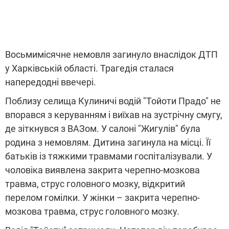
Восьмимісячне немовля загинуло внаслідок ДТП
у Харківській області. Трагедія сталася
напередодні ввечері.
Поблизу селища Кулиничі водій "Тойоти Прадо" не
впорався з керуванням і виїхав на зустрічну смугу,
де зіткнувся з ВАЗом. У салоні "Жигулів" була
родина з немовлям. Дитина загинула на місці. Її
батьків із тяжкими травмами госпіталізували. У
чоловіка виявлена закрита черепно-мозкова
травма, струс головного мозку, відкритий
перелом гомілки. У жінки – закрита черепно-
мозкова травма, струс головного мозку.