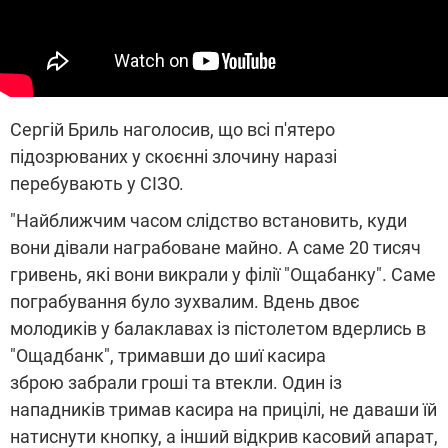
Сергій Бриль наголосив, що всі п'ятеро
підозрюваних у скоєнні злочину наразі
перебувають у СІЗО.
"Найближчим часом слідство встановить, куди
вони дівали награбоване майно. А саме 20 тисяч
гривень, які вони викрали у філії "Ощабанку". Саме
пограбування було зухвалим. Вдень двоє
молодиків у балаклавах із пістолетом вдерлись в
"Ощадбанк", тримавши до шиї касира
зброю забрали гроші та втекли. Один із
нападників тримав касира на прицілі, не даваши їй
натиснути кнопку, а інший відкрив касовий апарат,