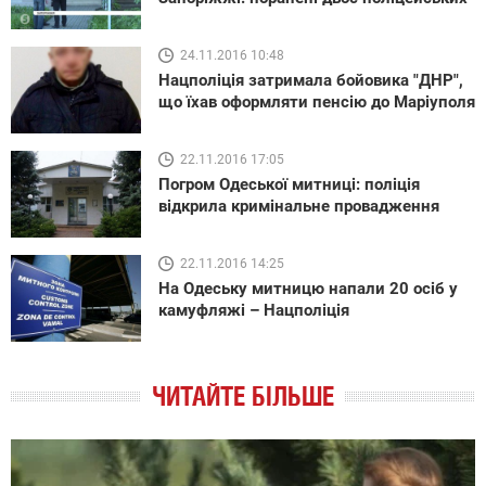
24.11.2016 10:48
Нацполіція затримала бойовика "ДНР",
що їхав оформляти пенсію до Маріуполя
22.11.2016 17:05
Погром Одеської митниці: поліція
відкрила кримінальне провадження
22.11.2016 14:25
На Одеську митницю напали 20 осіб у
камуфляжі – Нацполіція
ЧИТАЙТЕ БІЛЬШЕ