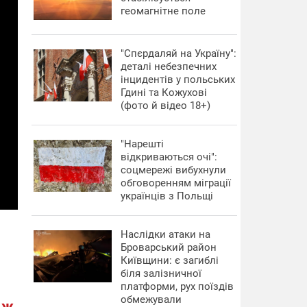
геомагнітне поле
"Спєрдаляй на Україну":
деталі небезпечних
інцидентів у польських
Гдині та Кожухові
(фото й відео 18+)
"Нарешті
відкриваються очі":
соцмережі вибухнули
обговоренням міграції
українців з Польщі
Наслідки атаки на
Броварський район
Київщини: є загиблі
біля залізничної
платформи, рух поїздів
обмежували