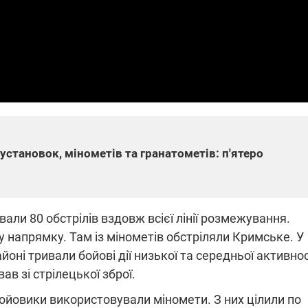
які знімають на
найгарячіших
напрямках фронту
7:15
04.12.2025 12:37
: дрони,
"Відправте
 – триває
Вернадського на
на потреби
фронт": стрілецька
рьох
бригада Повітряних
сил ЗСУ збирає на
НРК Numo
 установок, мінометів та гранатометів: п'ятеро
вали 80 обстрілів вздовж всієї лінії розмежування.
 напрямку. Там із мінометів обстріляли Кримське. У
і тривали бойові дії низької та середньої активнос
в зі стрілецької зброї.
ойовики використовували міномети. З них цілили по