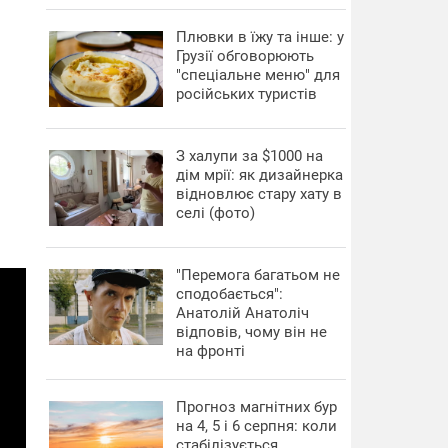
Плювки в їжу та інше: у
Грузії обговорюють
"спеціальне меню" для
російських туристів
З халупи за $1000 на
дім мрії: як дизайнерка
відновлює стару хату в
селі (фото)
"Перемога багатьом не
сподобається":
Анатолій Анатоліч
відповів, чому він не
на фронті
Прогноз магнітних бур
на 4, 5 і 6 серпня: коли
стабілізується