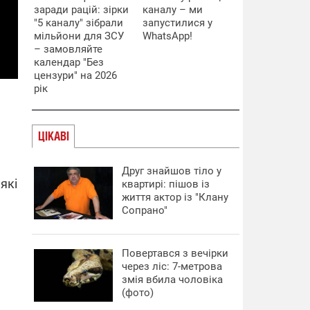
заради рацій: зірки
каналу – ми
"5 каналу" зібрали
запустилися у
мільйони для ЗСУ
WhatsApp!
– замовляйте
календар "Без
цензури" на 2026
рік
ЦІКАВІ
а
Друг знайшов тіло у
які
квартирі: пішов із
життя актор із "Клану
Сопрано"
Повертався з вечірки
через ліс: 7-метрова
змія вбила чоловіка
(фото)