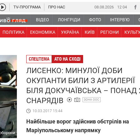
TV-ПРОГРАМА
ПРО НАС
08.08.2026
12:04
ВІДЕО
ЛОНГРІДИ
ФОТО
ІНТЕРВ'Ю
ПОЛІТИКА
ЕКОНОМІКА
УКРАЇНА
КИЇВ
РЕГІОНИ
КУЛЬТ
СПЕЦТЕМА
АТО НА СХОДІ
ЛИСЕНКО: МИНУЛОЇ ДОБИ
ОКУПАНТИ БИЛИ З АРТИЛЕРІЇ
БІЛЯ ДОКУЧАЇВСЬКА – ПОНАД 
СНАРЯДІВ
ЗОНА ООС
10.03.2017 15:44
Найбільше ворог здійснив обстрілів на
Маріупольському напрямку
ноборони