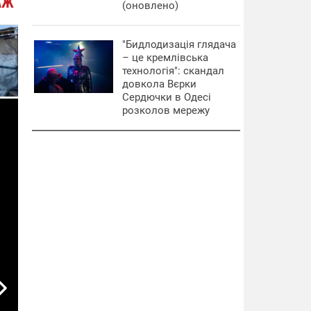
АЖ
(оновлено)
"Бидлодизація глядача
– це кремлівська
технологія": скандал
довкола Вєрки
Сердючки в Одесі
розколов мережу