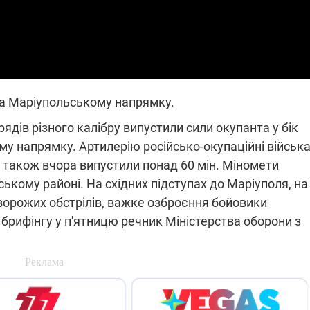
на Маріупольському напрямку.
рядів різного калібру випустили сили окупанта у бік
му напрямку. Артилерію російсько-окупаційні військ
е також вчора випустили понад 60 мін. Міномети
ькому районі. На східних підступах до Маріуполя, на 
 ворожих обстрілів, важке озброєння бойовики
 брифінгу у п'ятницю речник Міністерства оборони з