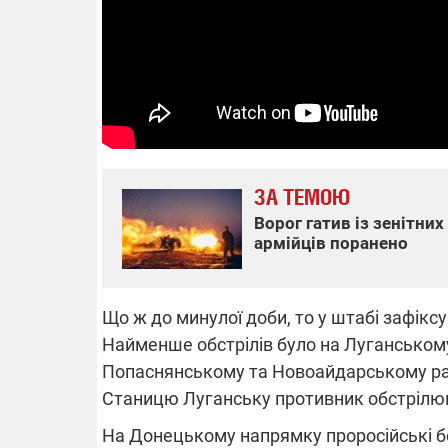
14.11.2025 1
"Око та щит"
РЕБ і пікапи
збір коштів 
одразу чоти
бригад ЗСУ
ЗА ТЕМОЮ
Ворог гатив із зенітних
армійців поранено
Що ж до минулої доби, то у штабі зафіксу
Найменше обстрілів було на Луганському
Попаснянському та Новоайдарському район
Станицю Луганську противник обстрілюва
На Донецькому напрямку проросійські б