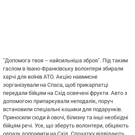
"Допомога твоя – найсильніша зброя". Під таким
гаслом в Івано-Франківську волонтери збирали
харчі для воїнів АТО. Акцію навмисне
зорганізували на Спаса, щоб прикарпатці
передали бійцям на Схід освячені фрукти. Авто з
допомогою припаркували неподалік, поруч
встановили спеціальні кошики для подарунків.
Приносили сюди й овочі, білизну та інші необхідні
бійцям речі. Усе, що зберуть волонтери, обіцяють
одразу доправити на Схід. Спочатку відвідають