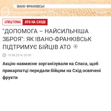
Франківськ підтримує бійців АТО
5 канал
СПЕЦТЕМА
АТО НА СХОДІ
"ДОПОМОГА – НАЙСИЛЬНІША
ЗБРОЯ": ЯК ІВАНО-ФРАНКІВСЬК
ПІДТРИМУЄ БІЙЦІВ АТО
19.08.2016 20:30
Акцію навмисне зорганізували на Спаса, щоб
прикарпатці передали бійцям на Схід освячені
фрукти