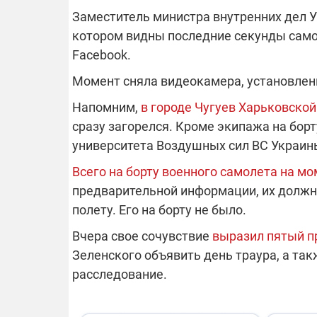
Заместитель министра внутренних дел 
котором видны последние секунды самол
Facebook.
ОТКЛЮЧЕН
Момент сняла видеокамера, установленн
Часть потре
Напомним,
в городе Чугуев Харьковско
областях ос
сразу загорелся. Кроме экипажа на бор
электроснаб
Подготовьте
российских 
университета Воздушных сил ВС Украин
связи с ано
возможно в
Всего на борту военного самолета на м
отключений 
предварительной информации, их должно
подробност
полету. Его на борту не было.
Вчера свое сочувствие
выразил пятый п
Зеленского объявить день траура, а та
08.09.2025 1
расследование.
Поддержи
"Машинерию
выиграй ле
Dodge Challe