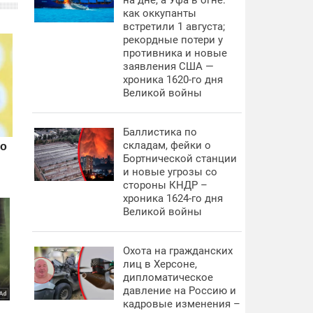
на дне, а Уфа в огне:
как оккупанты
встретили 1 августа;
рекордные потери у
противника и новые
заявления США —
хроника 1620-го дня
Великой войны
Баллистика по
складам, фейки о
Бортнической станции
и новые угрозы со
стороны КНДР –
хроника 1624-го дня
Великой войны
Охота на гражданских
лиц в Херсоне,
дипломатическое
давление на Россию и
кадровые изменения –