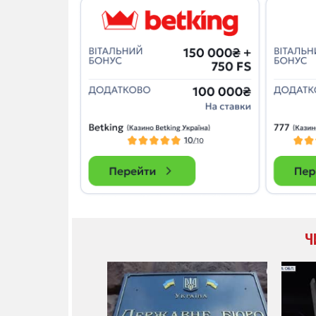
14.11.2025 1
"Око и щит":
РЭБ и пикап
продолжаетс
средств на 
сразу четыр
ВСУ
Ч