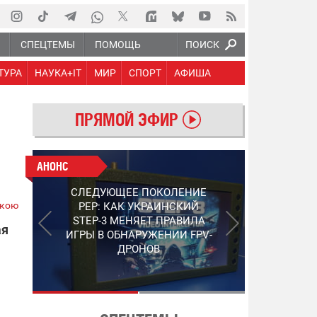
Ю
СПЕЦТЕМЫ
ПОМОЩЬ
ПОИСК
ТУРА
НАУКА+IT
МИР
СПОРТ
АФИША
ПРЯМОЙ ЭФИР
АНОНС
АНОНС
РАБОТАЮТ НА ПЕРЕДОВОЙ:
СЛЕДУЮЩЕЕ ПОКОЛЕНИЕ
ПОДДЕРЖИТЕ ВОЕНКОРОВ
ькою
PEP: КАК УКРАИНСКИЙ
"5 КАНАЛА", КОТОРЫЕ
STEP-3 МЕНЯЕТ ПРАВИЛА
СНИМАЮТ НА САМЫХ
ая
ИГРЫ В ОБНАРУЖЕНИИ FPV-
ГОРЯЧИХ НАПРАВЛЕНИЯХ
ДРОНОВ
ФРОНТА