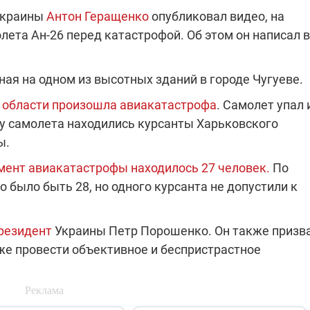
Украины
Антон Геращенко
опубликовал видео, на
ета Ан-26 перед катастрофой. Об этом он написал в
"ПЛЕНКИ МИНДИЧА": ДЕЛО 
ИЕ СВЕТА В УКРАИНЕ
АФЕРАХ ДРУГА ЗЕЛЕНСКОГ
ая на одном из высотных зданий в городе Чугуеве.
бителей в четырех
Новое подозрение по делу Минд
й области произошла авиакатастрофа
. Самолет упал 
тается без
НАБУ начало расследование в
ту самолета находились курсанты Харьковского
жения в результате
отношении бывшего исполнител
 внешние аккумуляторы: в
С бывшего вице-премьера Алекс
обстрелов
директора Энергоатома
ы.
мальной жарой в августе
Чернышова сняли электронный
озобновление графиков
браслет слежения
омент авиакатастрофы находилось 27 человек.
По
электроэнергии –
 было быть 28, но одного курсанта не допустили к
и
резидент
Украины Петр Порошенко. Он также призв
кже провести объективное и беспристрастное
2:28
11.08.2025 15:16
Работают на
 войны" и
передовой:
гендарный
поддержите
nger
военкоров "5 канала",