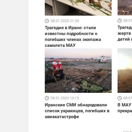
08.0
08.01.2020 21:30
Трагед
Трагедия в Иране: стали
жертв 
известны подробности о
детей 
погибших членах экипажа
самолета МАУ
08.01.2020 13:15
08.0
Иранские СМИ обнародовали
В МАУ 
список украинцев, погибших в
прекр
авиакатастрофе