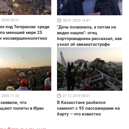
1.2020 20:31
08.01.2020 14:41
ия под Тегераном: среди
"Дочь позвонила, а потом на
по меньшей мере 25
видео нашли": отец
и несовершеннолетних
бортпроводника рассказал, как
узнал об авиакатастрофе
1.2020 11:33
27.12.2019 08:01
заявили, что
В Казахстане разбился
ащают полеты в Иран
самолет с 95 пассажирами на
борту – что известно