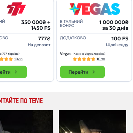
которые снимают на
самых горячих
направлениях фронта
7:25
04.12.2025 13:01
 дроны,
"Отправьте
ы –
Вернадского на
я сбор
фронт": стрелковая
нужды
бригада Воздушных
ех бригад
сил ВСУ собирает на
НРК Numo
ИТАЙТЕ ПО ТЕМЕ