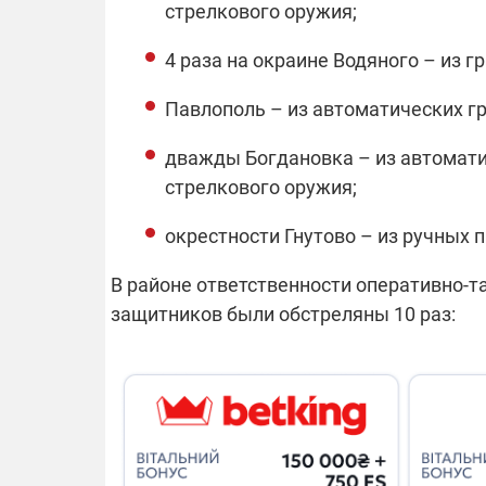
стрелкового оружия;
4 раза на окраине Водяного – из 
14.11.2025 1
"Око и щит":
Павлополь – из автоматических г
РЭБ и пикап
продолжаетс
средств на 
дважды Богдановка – из автомати
сразу четыр
стрелкового оружия;
ВСУ
окрестности Гнутово – из ручных 
В районе ответственности оперативно-т
защитников были обстреляны 10 раз: