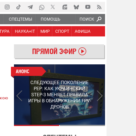
Ю
СПЕЦТЕМЫ
ПОМОЩЬ
ПОИСК
ТУРА
НАУКА+IT
МИР
СПОРТ
АФИША
ПРЯМОЙ ЭФИР
АНОНС
АНОНС
РАБОТАЮТ НА ПЕРЕДОВОЙ:
СЛЕДУЮЩЕЕ ПОКОЛЕНИЕ
ПОДДЕРЖИТЕ ВОЕНКОРОВ
PEP: КАК УКРАИНСКИЙ
"5 КАНАЛА", КОТОРЫЕ
STEP-3 МЕНЯЕТ ПРАВИЛА
СНИМАЮТ НА САМЫХ
ькою
ИГРЫ В ОБНАРУЖЕНИИ FPV-
ГОРЯЧИХ НАПРАВЛЕНИЯХ
ДРОНОВ
ФРОНТА