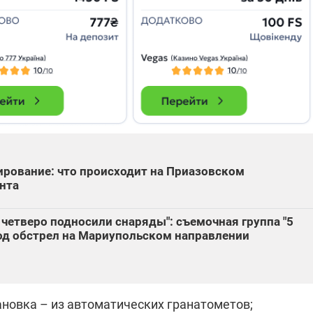
ирование: что происходит на Приазовском
нта
 четверо подносили снаряды": съемочная группа "5
под обстрел на Мариупольском направлении
ановка – из автоматических гранатометов;