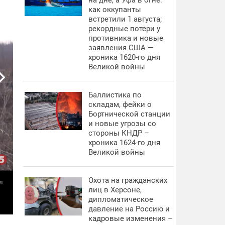
на дне, а Уфа в огне:
как оккупанты
встретили 1 августа;
рекордные потери у
противника и новые
заявления США —
хроника 1620-го дня
Великой войны
Баллистика по
складам, фейки о
Бортнической станции
и новые угрозы со
стороны КНДР –
хроника 1624-го дня
Великой войны
Охота на гражданских
л
лиц в Херсоне,
дипломатическое
давление на Россию и
кадровые изменения –