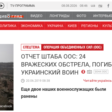
TV-ПРОГРАММА
08.08.2026
08 46
ВИДЕО
ЛОНГРИДЫ
ФОТО
ИНТЕРВЬ
ОЛИТИКА
ЭКОНОМИКА
УКРАИНА
КИЕВ
РЕГИОНЫ
КУЛЬ
СПЕЦТЕМА
ОПЕРАЦИЯ ОБЪЕДИНЕННЫХ СИЛ (ООС)
ОТЧЕТ ШТАБА ООС: 24
ВРАЖЕСКИХ ОБСТРЕЛА, ПОГИБ
УКРАИНСКИЙ ВОИН
ЗОНА ООС
Читайте українс
20.06.2019 08:38
Еще двое наших военнослужащих были
ранены
Facebook