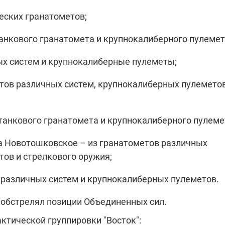
еских гранатометов;
анкового гранатомета и крупнокалиберного пулемет
х систем и крупнокалиберные пулеметы;
ов различных систем, крупнокалиберных пулеметов
танкового гранатомета и крупнокалиберного пулеме
та Новотошковское – из гранатометов различных
тов и стрелкового оружия;
 различных систем и крупнокалиберных пулеметов.
а обстрелял позиции Объединенных сил.
ктической группировки "Восток":