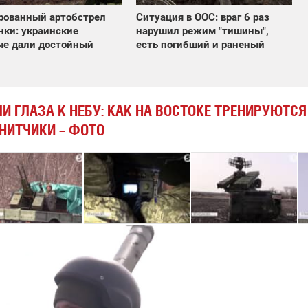
рованный артобстрел
Ситуация в ООС: враг 6 раз
ки: украинские
нарушил режим "тишины",
ые дали достойный
есть погибший и раненый
И ГЛАЗА К НЕБУ: КАК НА ВОСТОКЕ ТРЕНИРУЮТСЯ
НИТЧИКИ – ФОТО