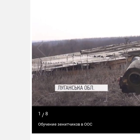
1
8
/
Обучение зенитчиков в ООС