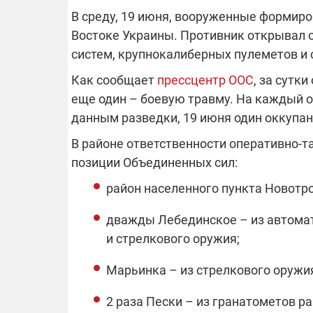
В среду, 19 июня, вооруженные формир
Востоке Украины. Противник открывал 
систем, крупнокалиберных пулеметов и 
ОТКЛЮЧЕН
Как сообщает
прессцентр ООС
, за сутк
еще один – боевую травму. На каждый о
Часть потре
областях ос
данным разведки, 19 июня один оккупан
электроснаб
Подготовьте
российских 
В районе ответственности оперативно-та
связи с ано
возможно в
позиции Объединенных сил:
отключений 
район населенного пункта Новотро
подробност
дважды Лебединское – из автома
и стрелкового оружия;
08.09.2025 1
Марьинка – из стрелкового оружи
Поддержи
"Машинерию
выиграй ле
2 раза Пески – из гранатометов р
Dodge Challe