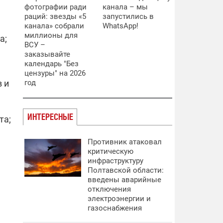
фотографии ради
канала – мы
раций: звезды «5
запустились в
канала» собрали
WhatsApp!
миллионы для
а;
ВСУ –
заказывайте
календарь "Без
цензуры" на 2026
 и
год
ИНТЕРЕСНЫЕ
та;
Противник атаковал
критическую
инфраструктуру
Полтавской области:
введены аварийные
отключения
электроэнергии и
газоснабжения