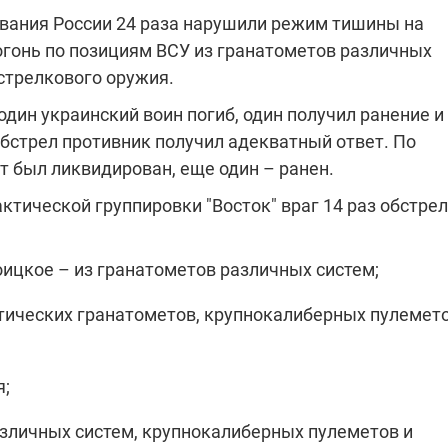
ования России 24 раза нарушили режим тишины на
огонь по позициям ВСУ из гранатометов различных
стрелкового оружия.
"ПЛЕНКИ МИНДИЧА": ДЕЛО 
ИЕ СВЕТА В УКРАИНЕ
АФЕРАХ ДРУГА ЗЕЛЕНСКОГ
и один украинский воин погиб, один получил ранение и
бстрел противник получил адекватный ответ. По
бителей в четырех
Новое подозрение по делу Минд
тается без
НАБУ начало расследование в
т был ликвидирован, еще один – ранен.
жения в результате
отношении бывшего исполнител
 внешние аккумуляторы: в
С бывшего вице-премьера Алекс
обстрелов
директора Энергоатома
ктической группировки "Восток" враг 14 раз обстре
мальной жарой в августе
Чернышова сняли электронный
озобновление графиков
браслет слежения
электроэнергии –
ицкое – из гранатометов различных систем;
и
тических гранатометов, крупнокалиберных пулемет
2:28
11.08.2025 15:16
я;
Работают на
 войны" и
передовой:
гендарный
поддержите
азличных систем, крупнокалиберных пулеметов и
nger
военкоров "5 канала",