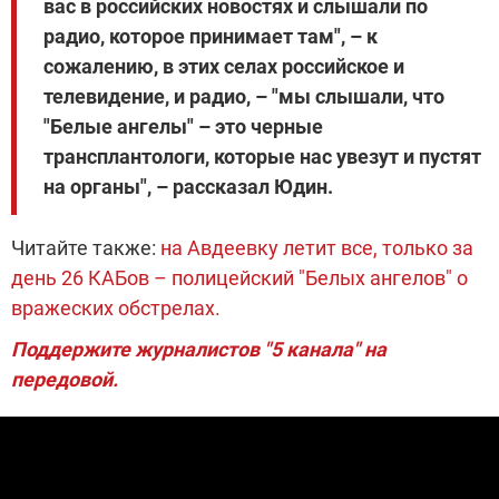
вас в российских новостях и слышали по
радио, которое принимает там", – к
сожалению, в этих селах российское и
телевидение, и радио, – "мы слышали, что
"Белые ангелы" – это черные
трансплантологи, которые нас увезут и пустят
на органы", – рассказал Юдин.
Читайте также:
на Авдеевку летит все, только за
день 26 КАБов – полицейский "Белых ангелов" о
вражеских обстрелах.
Поддержите журналистов "5 канала" на
передовой.