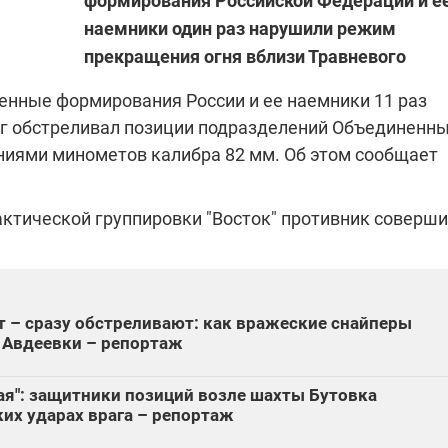
формирования Российской Федерации и е
наемники один раз нарушили режим
прекращения огня вблизи Травневого
"ПЛЕНКИ МИНДИЧА": ДЕЛО 
ИЕ СВЕТА В УКРАИНЕ
АФЕРАХ ДРУГА ЗЕЛЕНСКОГ
женные формирования России и ее наемники 11 раз
г обстреливал позиции подразделений Объединенн
бителей в четырех
Новое подозрение по делу Минд
иями минометов калибра 82 мм. Об этом сообщает
тается без
НАБУ начало расследование в
жения в результате
отношении бывшего исполнител
 внешние аккумуляторы: в
С бывшего вице-премьера Алекс
обстрелов
директора Энергоатома
мальной жарой в августе
Чернышова сняли электронный
актической группировки "Восток" противник соверши
озобновление графиков
браслет слежения
электроэнергии –
и
 – сразу обстреливают: как вражеские снайперы
Авдеевки – репортаж
2:28
11.08.2025 15:16
Работают на
ая": защитники позиций возле шахты Бутовка
 войны" и
передовой:
ких ударах врага – репортаж
гендарный
поддержите
nger
военкоров "5 канала",