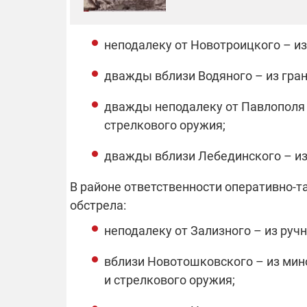
14.11.2025 1
неподалеку от Новотроицкого – и
"Око и щит":
РЭБ и пикап
дважды вблизи Водяного – из гра
продолжаетс
средств на 
дважды неподалеку от Павлополя 
сразу четыр
ВСУ
стрелкового оружия;
дважды вблизи Лебединского – из
В районе ответственности оперативно-т
обстрела:
неподалеку от Зализного – из руч
вблизи Новотошковского – из мин
и стрелкового оружия;