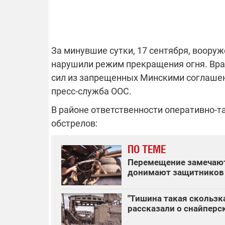
ОТКЛЮЧЕН
За минувшие сутки, 17 сентября, воору
нарушили режим прекращения огня. Вра
Часть потре
сил из запрещенных Минскими соглашен
областях ос
пресс-служба ООС.
электроснаб
Подготовьте
российских 
связи с ано
В районе ответственности оперативно-т
возможно в
обстрелов
:
отключений 
подробност
ПО ТЕМЕ
Перемещение замечают
донимают защитников 
08.09.2025 1
Поддержи
"Тишина такая скользк
"Машинерию
рассказали о снайперс
выиграй ле
Dodge Challe