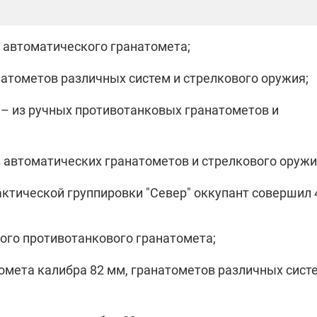
которые снимают на
самых горячих
направлениях фронта
7:25
04.12.2025 13:01
з автоматического гранатомета;
 дроны,
"Отправьте
ы –
Вернадского на
натометов различных систем и стрелкового оружия;
я сбор
фронт": стрелковая
нужды
бригада Воздушных
– из ручных противотанковых гранатометов и
ех бригад
сил ВСУ собирает на
НРК Numo
 автоматических гранатометов и стрелкового оружи
актической группировки "Север" оккупант совершил 
ного противотанкового гранатомета;
омета калибра 82 мм, гранатометов различных сист