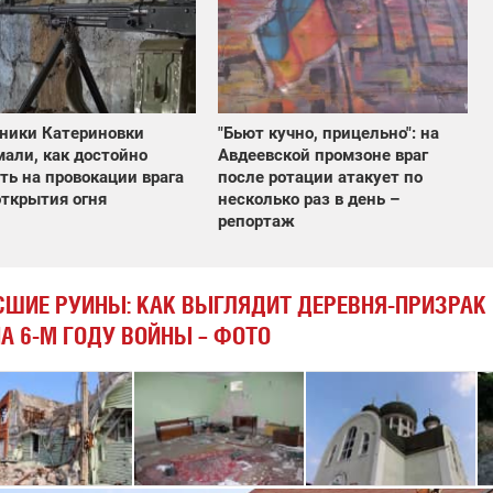
ники Катериновки
"Бьют кучно, прицельно": на
али, как достойно
Авдеевской промзоне враг
ть на провокации врага
после ротации атакует по
открытия огня
несколько раз в день –
репортаж
ШИЕ РУИНЫ: КАК ВЫГЛЯДИТ ДЕРЕВНЯ-ПРИЗРАК
А 6-М ГОДУ ВОЙНЫ – ФОТО