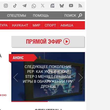
Ю
СПЕЦТЕМЫ
ПОМОЩЬ
ПОИСК
ТУРА
НАУКА+IT
МИР
СПОРТ
АФИША
ПРЯМОЙ ЭФИР
А
АНОНС
АНОНС
РАБОТАЮТ НА ПЕРЕДОВОЙ:
СЛЕДУЮЩЕЕ ПОКОЛЕНИЕ
ПОДДЕРЖИТЕ ВОЕНКОРОВ
PEP: КАК УКРАИНСКИЙ
"5 КАНАЛА", КОТОРЫЕ
STEP-3 МЕНЯЕТ ПРАВИЛА
СНИМАЮТ НА САМЫХ
ИГРЫ В ОБНАРУЖЕНИИ FPV-
ГОРЯЧИХ НАПРАВЛЕНИЯХ
ДРОНОВ
ФРОНТА
ькою