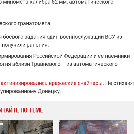
з миномета калибра 82 мм, автоматического
еского гранатомета.
я боевого задания один военнослужащий ВСУ из
– получили ранения.
ормирования Российской Федерации и ее наемники
огня вблизи Травневого – из автоматического
а активизировались вражеские снайперы
. Не стихаю
ккупированному Донецку.
ИТАЙТЕ ПО ТЕМЕ