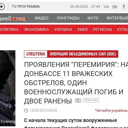
TV-ПРОГРАММА
06.08.2026
07:44
ВИДЕО
ЛОНГРИДЫ
ФОТО
ИНТЕРВЬ
ОЛИТИКА
ЭКОНОМИКА
УКРАИНА
КИЕВ
РЕГИОНЫ
КУЛЬ
СПЕЦТЕМА
ОПЕРАЦИЯ ОБЪЕДИНЕННЫХ СИЛ (ООС)
ПРОЯВЛЕНИЯ "ПЕРЕМИРИЯ": Н
ДОНБАССЕ 11 ВРАЖЕСКИХ
ОБСТРЕЛОВ, ОДИН
ВОЕННОСЛУЖАЩИЙ ПОГИБ И
ДВОЕ РАНЕНЫ
ЗОНА ООС
Читайте українс
18.09.2019 08:03
С начала текущих суток вооруженные
5 канал