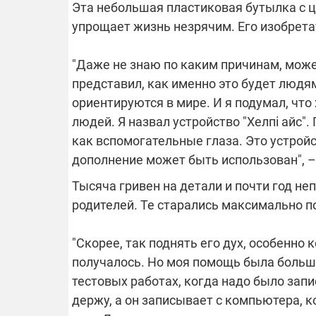
Эта небольшая пластиковая бутылка с 
упрощает жизнь незрячим. Его изобрет
14.11.2025 1
"Око и щит":
"Даже не знаю по каким причинам, может
РЭБ и пикап
представил, как именно это будет людям
продолжаетс
средств на 
ориентируются в мире. И я подумал, что
сразу четыр
людей. Я назвал устройство "Хелпі айс".
ВСУ
как вспомогательные глаза. Это устройс
дополнение может быть использован", –
Тысяча гривен на детали и почти год н
родителей. Те старались максимально 
"Скорее, так поднять его дух, особенно 
получалось. Но моя помощь была больше
тестовых работах, когда надо было запи
держу, а он записывает с компьютера, к