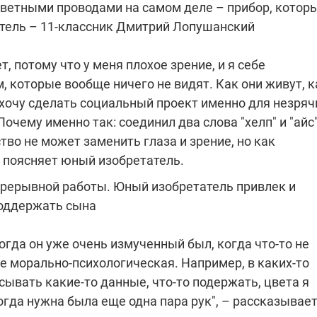
цветными проводами на самом деле – прибор, котор
которые снимают на
атель – 11-классник Дмитрий Лопушанский
самых горячих
направлениях фронта
7:25
04.12.2025 13:01
 дроны,
"Отправьте
, потому что у меня плохое зрение, и я себе
ы –
Вернадского на
, которые вообще ничего не видят. Как они живут, к
я сбор
фронт": стрелковая
нужды
бригада Воздушных
 хочу сделать социальный проект именно для незряч
ех бригад
сил ВСУ собирает на
 Почему именно так: соединил два слова "хелп" и "айс
НРК Numo
тво не может заменить глаза и зрение, но как
 поясняет юный изобретатель.
епрерывной работы. Юный изобретатель привлек и
поддержать сына
когда он уже очень измученный был, когда что-то не
 морально-психологическая. Например, в каких-то
сывать какие-то данные, что-то подержать, цвета я
огда нужна была еще одна пара рук", – рассказывае