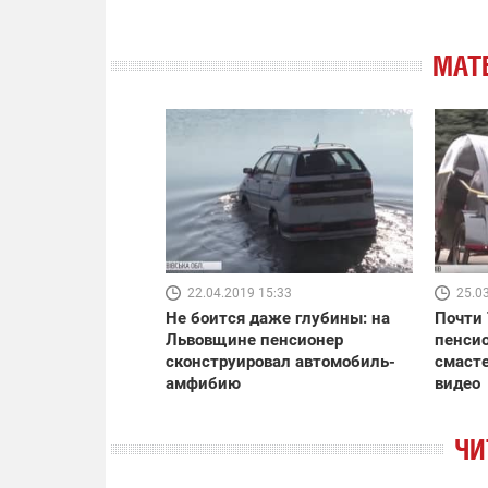
МАТ
22.04.2019 15:33
25.0
Не боится даже глубины: на
Почти 
Львовщине пенсионер
пенсио
сконструировал автомобиль-
смасте
амфибию
видео
ЧИ