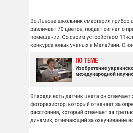
Во Львове школьник смастерил прибор 
ОТКЛЮЧЕН
различает 70 цветов, подает сигнал о п
помещении. Со своим устройством 11-к
Часть потре
конкурсе юных ученых в Малайзии. С 
областях ос
электроснаб
Подготовьте
ПО ТЕМЕ
российских 
связи с ано
Изобретение украинско
возможно в
международной научн
отключений 
подробност
Впереди есть датчик цвета он отвечает 
фоторезистор, который отвечает за опр
08.09.2025 1
расстояния, который отвечает за треть
Поддержи
динамик, отвечающий за озвучивание вс
"Машинерию
выиграй ле
Dodge Challe