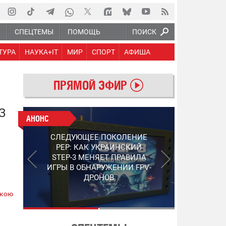
Ю
СПЕЦТЕМЫ
ПОМОЩЬ
ПОИСК
ТУРА
НАУКА+IT
МИР
СПОРТ
АФИША
ПРЯМОЙ ЭФИР
З
АНОНС
АНОНС
РАБОТАЮТ НА ПЕРЕДОВОЙ:
СЛЕДУЮЩЕЕ ПОКОЛЕНИЕ
ПОДДЕРЖИТЕ ВОЕНКОРОВ
PEP: КАК УКРАИНСКИЙ
"5 КАНАЛА", КОТОРЫЕ
STEP-3 МЕНЯЕТ ПРАВИЛА
СНИМАЮТ НА САМЫХ
ИГРЫ В ОБНАРУЖЕНИИ FPV-
ГОРЯЧИХ НАПРАВЛЕНИЯХ
ДРОНОВ
ФРОНТА
ькою