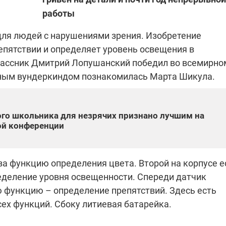
работы
для людей с нарушениями зрения. Изобретение
"ПЛЕНКИ МИНДИЧА": ДЕЛО 
ИЕ СВЕТА В УКРАИНЕ
репятствии и определяет уровень освещения в
АФЕРАХ ДРУГА ЗЕЛЕНСКОГ
лассник Дмитрий Лопушанский победил во всемирно
бителей в четырех
Новое подозрение по делу Минд
юным вундеркиндом познакомилась Марта Шикула.
тается без
НАБУ начало расследование в
жения в результате
отношении бывшего исполнител
 внешние аккумуляторы: в
С бывшего вице-премьера Алекс
обстрелов
директора Энергоатома
мальной жарой в августе
Чернышова сняли электронный
го школьника для незрячих признано лучшим на
озобновление графиков
браслет слежения
ой конференции
электроэнергии –
и
за функцию определения цвета. Второй на корпусе е
еделение уровня освещенности. Спереди датчик
2:28
11.08.2025 15:16
ю функцию – определение препятствий. Здесь есть
Работают на
ех функций. Сбоку литиевая батарейка.
 войны" и
передовой:
гендарный
поддержите
nger
военкоров "5 канала",