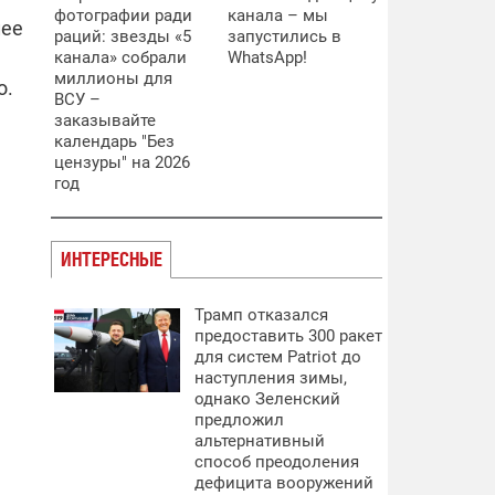
фотографии ради
канала – мы
лее
раций: звезды «5
запустились в
канала» собрали
WhatsApp!
миллионы для
о.
ВСУ –
заказывайте
календарь "Без
цензуры" на 2026
год
ИНТЕРЕСНЫЕ
Трамп отказался
предоставить 300 ракет
для систем Patriot до
наступления зимы,
однако Зеленский
предложил
альтернативный
способ преодоления
дефицита вооружений