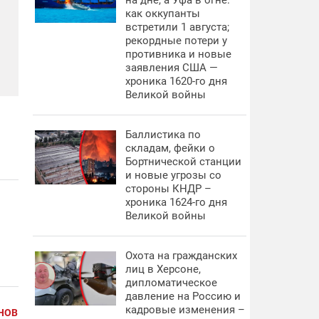
на дне, а Уфа в огне:
как оккупанты
встретили 1 августа;
рекордные потери у
противника и новые
заявления США —
хроника 1620-го дня
Великой войны
Баллистика по
складам, фейки о
Бортнической станции
и новые угрозы со
стороны КНДР –
хроника 1624-го дня
Великой войны
Охота на гражданских
лиц в Херсоне,
дипломатическое
давление на Россию и
кадровые изменения –
НОВ