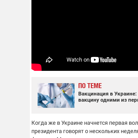
14.11.2025 1
"Око и щит":
РЭБ и пикап
продолжаетс
средств на 
сразу четыр
ВСУ
ПО ТЕМЕ
Вакцинация в Украине:
вакцину одними из пе
Когда же в Украине начнется первая во
президента говорят о нескольких неделя