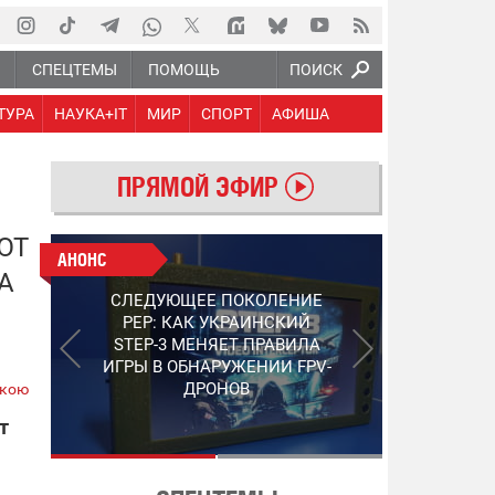
Ю
СПЕЦТЕМЫ
ПОМОЩЬ
ПОИСК
ТУРА
НАУКА+IT
МИР
СПОРТ
АФИША
ПРЯМОЙ ЭФИР
ЮТ
АНОНС
АНОНС
А
РАБОТАЮТ НА ПЕРЕДОВОЙ:
СЛЕДУЮЩЕЕ ПОКОЛЕНИЕ
ПОДДЕРЖИТЕ ВОЕНКОРОВ
PEP: КАК УКРАИНСКИЙ
"5 КАНАЛА", КОТОРЫЕ
STEP-3 МЕНЯЕТ ПРАВИЛА
СНИМАЮТ НА САМЫХ
ИГРЫ В ОБНАРУЖЕНИИ FPV-
ГОРЯЧИХ НАПРАВЛЕНИЯХ
ДРОНОВ
ькою
ФРОНТА
т