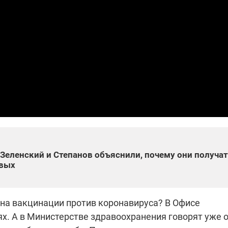
которые снимают на
самых горячих
направлениях фронта
7:25
04.12.2025 13:01
 дроны,
"Отправьте
ы –
Вернадского на
я сбор
фронт": стрелковая
нужды
бригада Воздушных
ех бригад
сил ВСУ собирает на
НРК Numo
 Зеленский и Степанов объяснили, почему они получат
рвых
лна вакцинации против коронавируса? В Офисе
х. А в Министерстве здравоохранения говорят уже о