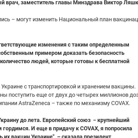
ый врач, заместитель главы Минздрава Виктор Ляшк
ись – могут изменить Национальный план вакцинац
ответствующие изменения с таким определенным
 собственным примером доказать безопасность
 количество людей, которые готовы к бесплатной
краине с транспортировкой и хранением вакцины.
жны поступить еще от двух до четырех миллионов доз
мпании AstraZeneca – также по механизму COVAX.
Украину до лета. Европейский союз
−
крупнейший
 гордимся. И еще в придачу к COVAX, я попросила
 их вакцин Украине", – сказала президент