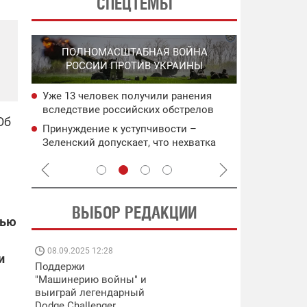
СПЕЦТЕМЫ
СПЕЦО
ПОЛНОМАСШТАБНАЯ ВОЙНА
О
"ХЛО
РОССИИ ПРОТИВ УКРАИНЫ
О
ОККУПИРО
Уже 13 человек получили ранения
ича:
Попадание 
вследствие российских обстрелов
атаковали 
Об
Одесской области
ьного
складов Wil
Принуждение к уступчивости –
ея
Силы оборо
(обновлено
Зеленский допускает, что нехватка
Крыму и ря
антибаллистики может иметь
противника
политические причины
ВЫБОР РЕДАКЦИИ
тью
08.09.2025 12:28
11.08.2025 15:
и
Поддержи
Работают на
"Машинерию войны" и
передовой:
выиграй легендарный
поддержите
Dodge Challenger
военкоров "5 