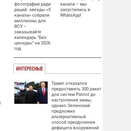
фотографии ради
канала – мы
раций: звезды «5
запустились в
канала» собрали
WhatsApp!
миллионы для
ВСУ –
заказывайте
календарь "Без
цензуры" на 2026
год
ИНТЕРЕСНЫЕ
Трамп отказался
предоставить 300 ракет
для систем Patriot до
наступления зимы,
е
однако Зеленский
предложил
альтернативный
способ преодоления
дефицита вооружений