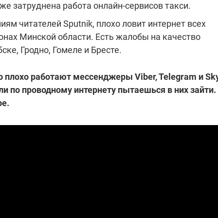
кже затруднена работа онлайн-сервисов такси.
которые снимают на
самых горячих
иям читателей Sputnik, плохо ловит интернет всех
направлениях фронта
7:25
04.12.2025 13:01
онах Минской области. Есть жалобы на качество
 дроны,
"Отправьте
ы –
Вернадского на
ске, Гродно, Гомеле и Бресте.
я сбор
фронт": стрелковая
нужды
бригада Воздушных
 плохо работают мессенджеры Viber, Telegram и Sk
ех бригад
сил ВСУ собирает на
НРК Numo
или по проводному интернету пытаешься в них зайти.
be.