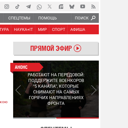
Ю
СПЕЦТЕМЫ
ПОМОЩЬ
ПОИСК
ТУРА
НАУКА+IT
МИР
СПОРТ
АФИША
ПРЯМОЙ ЭФИР
АНОНС
АНОНС
РАБОТАЮТ НА ПЕРЕДОВОЙ:
СЛЕДУЮЩЕЕ ПОКОЛЕНИЕ
ПОДДЕРЖИТЕ ВОЕНКОРОВ
PEP: КАК УКРАИНСКИЙ
"5 КАНАЛА", КОТОРЫЕ
STEP-3 МЕНЯЕТ ПРАВИЛА
СНИМАЮТ НА САМЫХ
ИГРЫ В ОБНАРУЖЕНИИ FPV-
ГОРЯЧИХ НАПРАВЛЕНИЯХ
ДРОНОВ
ькою
ФРОНТА