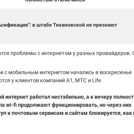
"ПЛЕНКИ МИНДИЧА": ДЕЛО 
сификации": в штабе Тихановской не признают
ИЕ СВЕТА В УКРАИНЕ
АФЕРАХ ДРУГА ЗЕЛЕНСКОГ
бителей в четырех
Новое подозрение по делу Минд
тается без
НАБУ начало расследование в
тся проблемы с интернетом у разных провайдеров. 
жения в результате
отношении бывшего исполнител
 внешние аккумуляторы: в
С бывшего вице-премьера Алекс
обстрелов
директора Энергоатома
мальной жарой в августе
Чернышова сняли электронный
озобновление графиков
браслет слежения
ои с мобильным интернетом начались в воскресенье
электроэнергии –
ся у клиентов компаний А1, МТС и Life.
и
 интернет работал нестабильно, а к вечеру полнос
а wi-fi продолжают функционировать, но через них
2:28
11.08.2025 15:16
п к почтовым сервисам и сайтам блокируется, как 
Работают на
 войны" и
передовой:
гендарный
поддержите
nger
военкоров "5 канала",