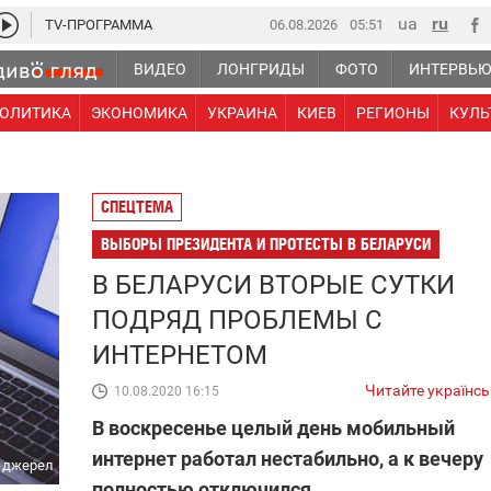
TV-ПРОГРАММА
06.08.2026
05 51
ВИДЕО
ЛОНГРИДЫ
ФОТО
ИНТЕРВЬ
ОЛИТИКА
ЭКОНОМИКА
УКРАИНА
КИЕВ
РЕГИОНЫ
КУЛЬ
СПЕЦТЕМА
ВЫБОРЫ ПРЕЗИДЕНТА И ПРОТЕСТЫ В БЕЛАРУСИ
В БЕЛАРУСИ ВТОРЫЕ СУТКИ
ПОДРЯД ПРОБЛЕМЫ С
ИНТЕРНЕТОМ
Читайте українс
10.08.2020 16:15
В воскресенье целый день мобильный
интернет работал нестабильно, а к вечеру
х джерел
полностью отключился