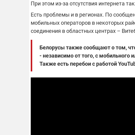
При этом из-за отсутствия интернета та
Есть проблемы и в регионах. По сообщен
14.11.2025 1
мобильных операторов в некоторых рай
"Око и щит":
РЭБ и пикап
соединения в областных центрах – Витеб
продолжаетс
средств на 
Белорусы также сообщают о том, что
сразу четыр
ВСУ
- независимо от того, с мобильного 
Также есть перебои с работой YouTu