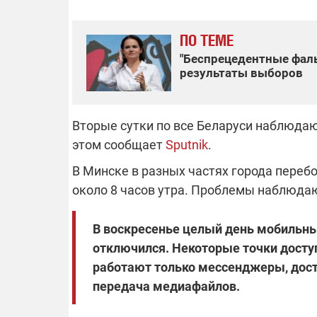
ПО ТЕМЕ
"Беспрецедентные фаль
ОТКЛЮЧЕН
результаты выборов
Часть потре
областях ос
Вторые сутки по все Беларуси наблюдаю
электроснаб
Подготовьте
российских 
этом сообщает
Sputnik
.
связи с ано
возможно в
В Минске в разных частях города переб
отключений 
около 8 часов утра. Проблемы наблюдают
подробност
В воскресенье целый день мобильный
отключился. Некоторые точки доступ
08.09.2025 1
работают только мессенджеры, досту
Поддержи
передача медиафайлов.
"Машинерию
выиграй ле
Dodge Challe