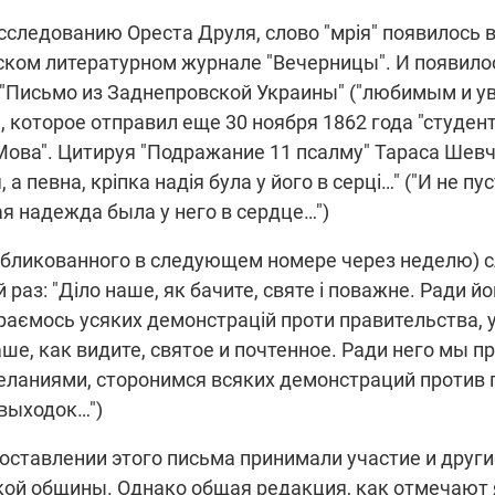
сследованию Ореста Друля, слово "мрія" появилось 
ском литературном журнале "Вечерницы". И появило
"Письмо из Заднепровской Украины" ("любимым и 
, которое отправил еще 30 ноября 1862 года "студен
Мова". Цитируя "Подражание 11 псалму" Тараса Шевч
я, а певна, кріпка надія була у його в серці…" ("И не пу
я надежда была у него в сердце…")
убликованного в следующем номере через неделю) с
 раз: "Діло наше, як бачите, святе і поважне. Ради й
цураємось усяких демонстрацій проти правительства, 
наше, как видите, святое и почтенное. Ради него мы 
еланиями, сторонимся всяких демонстраций против 
выходок…")
составлении этого письма принимали участие и други
кой общины. Однако общая редакция, как отмечают