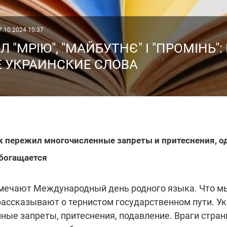
7.10.2024 10:37
 "МРІЮ", "МАЙБУТНЄ" І "ПРОМІНЬ"
 УКРАИНСКИЕ СЛОВА
 пережил многочисленные запреты и притеснения, од
обогащается
тмечают Международный день родного языка. Что м
рассказывают о тернистом государственном пути. У
ые запреты, притеснения, подавление. Враги страны