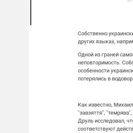
Украинский язык
Собственно украински
других языках, наприме
Одной из граней само
неповторимость. Соб
особенности украинс
потерялись в водовор
Как известно, Михаил 
"завзяття", "темрява"
Друль исследовал, чт
соответствуют дейст