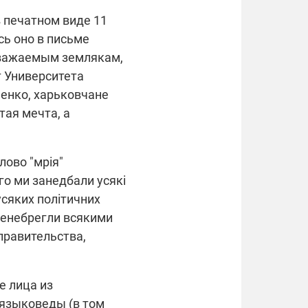
в печатном виде 11
сь оно в письме
уважаемым землякам,
т Университета
енко, харьковчане
стая мечта, а
лово "мрія"
ого ми занедбали усякі
усяких політичних
пренебрегли всякими
правительства,
е лица из
 языковеды (в том