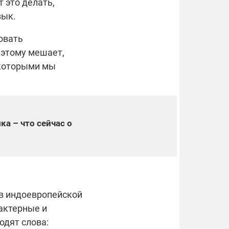
 это делать,
зык.
овать
 этому мешает,
 которыми мы
а – что сейчас о
ов индоевропейской
актерные и
одят слова: