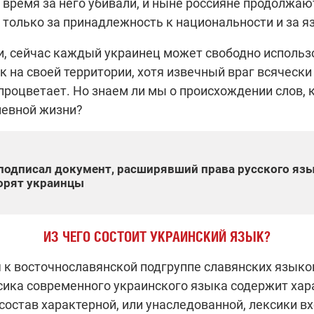
е время за него убивали, и ныне россияне продолжают
только за принадлежность к национальности и за я
и, сейчас каждый украинец может свободно использ
 на своей территории, хотя извечный враг всячески
процветает. Но знаем ли мы о происхождении слов,
невной жизни?
 подписал документ, расширявший права русского язык
орят украинцы
ИЗ ЧЕГО СОСТОИТ УКРАИНСКИЙ ЯЗЫК?
я к восточнославянской подгруппе славянских язык
сика современного украинского языка содержит хар
состав характерной, или унаследованной, лексики вх