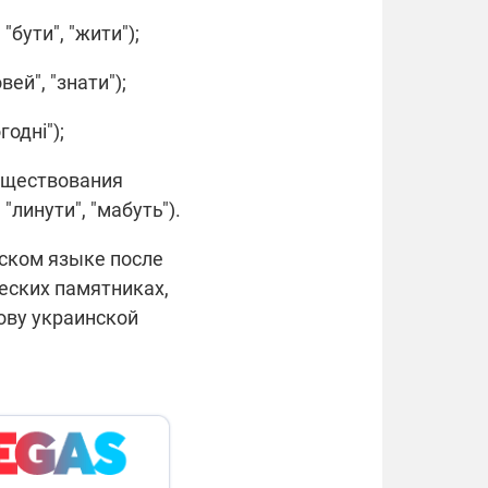
"бути", "жити");
ей", "знати");
годні");
существования
, "линути", "мабуть").
нском языке после
еских памятниках,
ову украинской