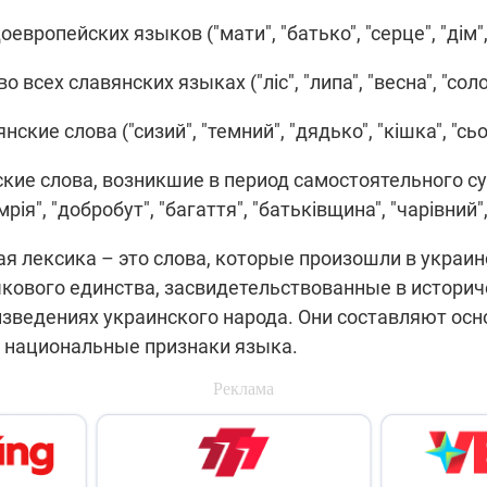
европейских языков ("мати", "батько", "серце", "дім", 
всех славянских языках ("ліс", "липа", "весна", "солов
кие слова ("сизий", "темний", "дядько", "кішка", "сьо
ские слова, возникшие в период самостоятельного 
"мрія", "добробут", "багаття", "батьківщина", "чарівний"
я лексика – это слова, которые произошли в украи
кового единства, засвидетельствованные в историч
зведениях украинского народа. Они составляют осн
 национальные признаки языка.