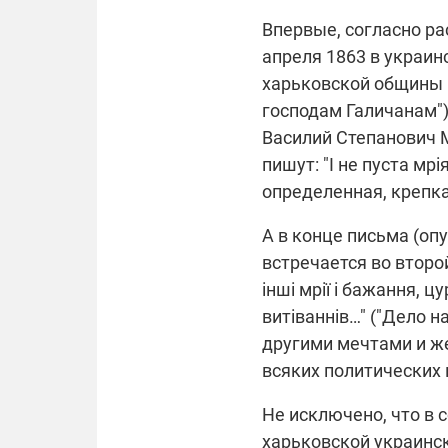
Впервые, согласно ра
апреля 1863 в украин
харьковской общины 
господам Галичанам")
Василий Степанович 
пишут: "І не пуста мрі
определенная, крепка
А в конце письма (оп
встречается во второй
інші мрії і бажання, 
витіваннів…" ("Дело 
другими мечтами и ж
всяких политических 
Не исключено, что в 
харьковской украинс