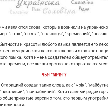
ми являются слова, которые возникли на украинской
р: "лiтак", "освіта", "паляниця", "кремезний", "розкіш
бытности и красоты любого языка является его лек
ственно украинская лексика как раз и отражает на
кого языка. Хотя имена создателей общеупотребите
оте времени, все же авторство некоторых лексем со
ЧЬЯ "МРІЯ"?
Старицкий создал такие слова, как "мрія", "майбутнє"
, "пестливий", "привабливий". Хотя главный редактор
о общепринятые версии о том, кто первым употребил 
вительности.