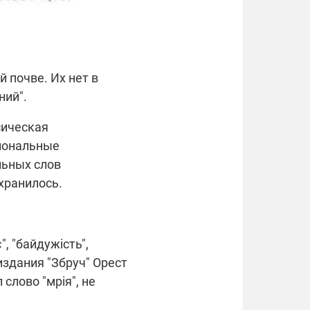
відкриті джерела
 почве. Их нет в
ний".
сическая
циональные
льных слов
хранилось.
, "байдужість",
 издания "Збруч" Орест
слово "мрія", не