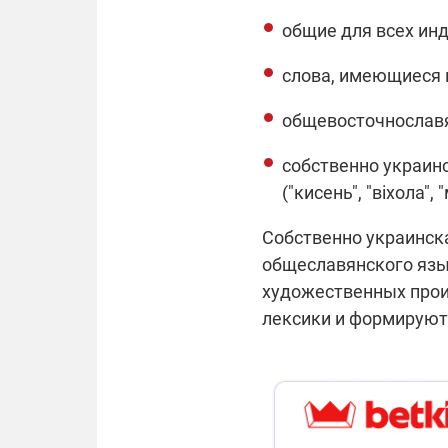
общие для всех индо
слова, имеющиеся во 
общевосточнославянс
собственно украин
("кисень", "віхола", 
Собственно украинска
общеславянского язы
художественных прои
лексики и формируют