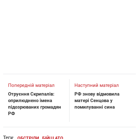
Попередній матеріал
Наступний матеріал
Отруєння Скрипалів:
РФ знову відмовила
оприлюднено імена
матері Сенцова у
підозрюваних громадян
помилуванні сина
РФ
Теги:
ОБСТРІЛИ
БІЙЦІ АТО