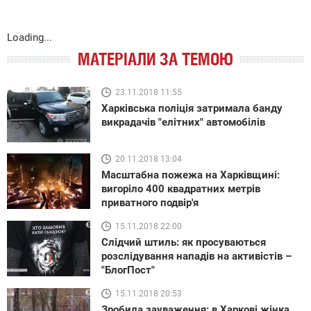
Loading...
МАТЕРІАЛИ ЗА ТЕМОЮ
23.11.2018 11:55
Харківська поліція затримала банду
викрадачів "елітних" автомобілів
20.11.2018 13:04
Масштабна пожежа на Харківщині:
вигоріло 400 квадратних метрів
приватного подвір'я
15.11.2018 22:00
Слідчий штиль: як просуваються
розслідування нападів на активістів –
"БлогПост"
15.11.2018 20:53
Зробила зауваження: в Харкові жінка