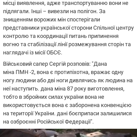
місці виявлення, адже транспортуванню вони не
підлягали. Інші – вивезли на полігон. За
знищенням ворожих мін спостерігали
представники української сторони Спільної центру
контролю та координації питань припинення
вогню та стабілізації лінії розмежування сторін та
наглядачі із місії ОБСЄ.
Військовий сапер Сергій розповів: "Дана
міна ПМН -2, вона є протипіхотна, вражає одну
ногу людини або дві ноги дивлячись як людина на
неї наступить. дана міна 87 року виготовлення,
тобто в збройних силах україни вона не
використовується вона є заборонена конвенцією
на території України. дані боєприпаси залишилися
на озброєнні Російської Федерації".