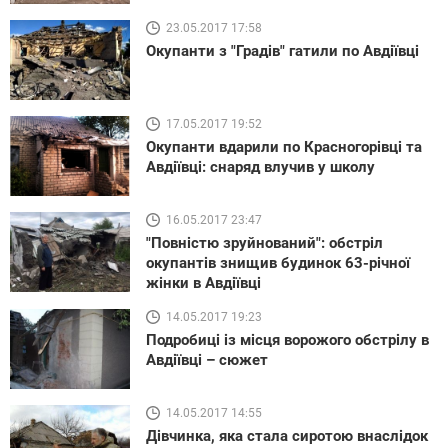
23.05.2017 17:58
Окупанти з "Градів" гатили по Авдіївці
17.05.2017 19:52
Окупанти вдарили по Красногорівці та
Авдіївці: снаряд влучив у школу
16.05.2017 23:47
"Повністю зруйнований": обстріл
окупантів знищив будинок 63-річної
жінки в Авдіївці
14.05.2017 19:23
Подробиці із місця ворожого обстрілу в
Авдіївці – сюжет
14.05.2017 14:55
Дівчинка, яка стала сиротою внаслідок