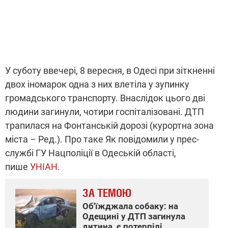
У суботу ввечері, 8 вересня, в Одесі при зіткненні
двох іномарок одна з них влетіла у зупинку
громадського транспорту. Внаслідок цього дві
людини загинули, чотири госпіталізовані. ДТП
трапилася на Фонтанській дорозі (курортна зона
міста – Ред.). Про таке Як повідомили у прес-
службі ГУ Нацполіції в Одеській області,
пише
УНІАН
.
ЗА ТЕМОЮ
Об'їжджала собаку: на
Одещині у ДТП загинула
дитина, є потерпілі