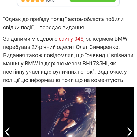
"Однак до приїзду поліції автомобіліста побили
свідки події", - передає видання.
За даними місцевого
сайту 048
, за кермом BMW
перебував 27-річний одесит Олег Симиренко.
Видання також повідомляє, що "очевидці впізнали
машину BMW із держномером ВН1735НІ, як
постійну учасницю вуличних гонок". Водночас, у
поліції цю інформацію поки що не коментують.