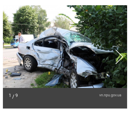
1
9
vn.npu.gov.ua
/