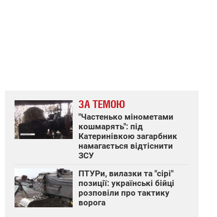
ЗА ТЕМОЮ
"Частенько мінометами
кошмарять": під
Катеринівкою загарбник
намагається відтіснити
ЗСУ
ПТУРи, вилазки та "сірі"
позиції: українські бійці
розповіли про тактику
ворога