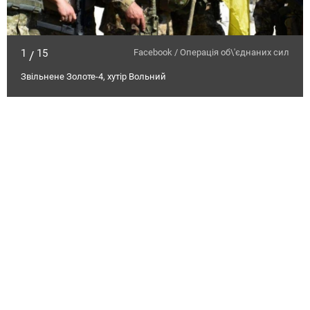
1
15
Facebook / Операція об\'єднаних сил
/
Звільнене Золоте-4, хутір Вольний