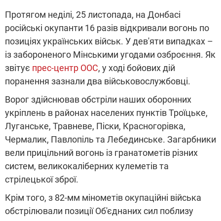
Протягом неділі, 25 листопада, на Донбасі
російські окупанти 16 разів відкривали вогонь по
позиціях українських військ. У дев'яти випадках –
із забороненого Мінськими угодами озброєння. Як
звітує
прес-центр ООС
, у ході бойових дій
поранення зазнали два військовослужбовці.
Ворог здійснював обстріли наших оборонних
укріплень в районах населених пунктів Троїцьке,
Луганське, Травневе, Піски, Красногорівка,
Чермалик, Павлопіль та Лебединське. Загарбники
вели прицільний вогонь із гранатометів різних
систем, великокаліберних кулеметів та
стрілецької зброї.
Крім того, з 82-мм мінометів окупаційні війська
обстрілювали позиції Об'єднаних сил поблизу