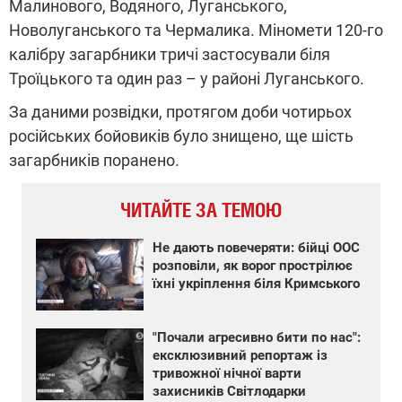
Малинового, Водяного, Луганського,
Новолуганського та Чермалика. Міномети 120-го
калібру загарбники тричі застосували біля
Троїцького та один раз – у районі Луганського.
За даними розвідки, протягом доби чотирьох
російських бойовиків було знищено, ще шість
загарбників поранено.
ЧИТАЙТЕ ЗА ТЕМОЮ
Не дають повечеряти: бійці ООС
розповіли, як ворог прострілює
їхні укріплення біля Кримського
"Почали агресивно бити по нас":
ексклюзивний репортаж із
тривожної нічної варти
захисників Світлодарки