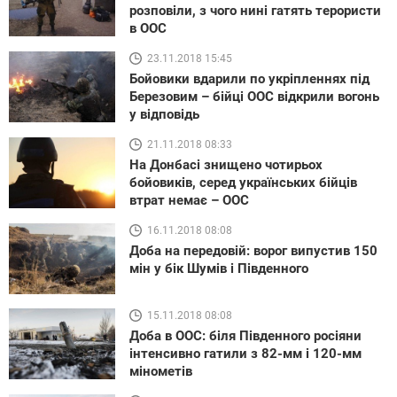
розповіли, з чого нині гатять терористи
в ООС
23.11.2018 15:45
Бойовики вдарили по укріпленнях під
Березовим – бійці ООС відкрили вогонь
у відповідь
21.11.2018 08:33
На Донбасі знищено чотирьох
бойовиків, серед українських бійців
втрат немає – ООС
16.11.2018 08:08
Доба на передовій: ворог випустив 150
мін у бік Шумів і Південного
15.11.2018 08:08
Доба в ООС: біля Південного росіяни
інтенсивно гатили з 82-мм і 120-мм
мінометів