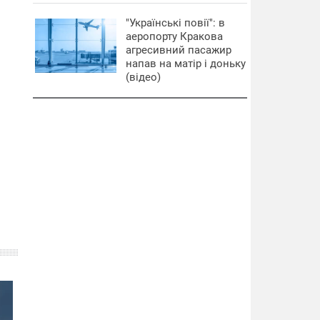
"Українські повії": в
аеропорту Кракова
агресивний пасажир
напав на матір і доньку
(відео)