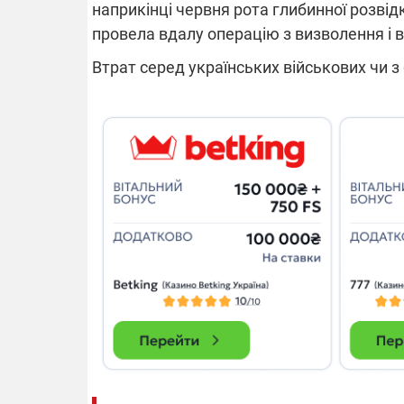
наприкінці червня рота глибинної розвідк
провела вдалу операцію з визволення і в
14.11.2025 1
Втрат серед українських військових чи з
"Око та щит"
РЕБ і пікапи
збір коштів 
одразу чоти
бригад ЗСУ