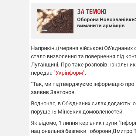
ЗА ТЕМОЮ
Оборона Новозванівки:
виманити армійців
ВІДКЛЮЧЕНН
Частина спожи
Наприкінці червня військові Об’єднаних
областях зали
російських обс
стало визволення та повернення під кон
Готуйте павер
спеку у серпн
Луганщині. Про таке розповів начальник
графіки відкл
передає
"Укрінформ"
.
"Так, ми підтверджуємо інформацію про в
заявив Завтонов.
Водночас, в Об'єднаних силах додають: 
порушень Мінських домовленостей.
08.09.2025 1
Підтримай
Як відомо, 1 липня керівник групи "Інфор
"Машинерію 
виграй леге
національної безпеки і оборони Дмитро 
Dodge Challe