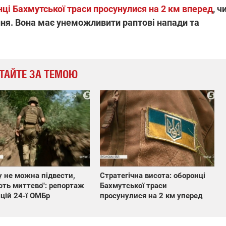
ці Бахмутської траси просунулися на 2 км вперед
, ч
ння. Вона має унеможливити раптові напади та
ТАЙТЕ ЗА ТЕМОЮ
у не можна підвести,
Стратегічна висота: оборонці
ть миттєво": репортаж
Бахмутської траси
ицій 24-ї ОМБр
просунулися на 2 км уперед