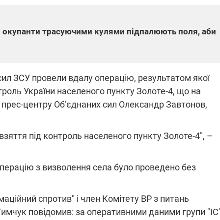
 окупанти трасуючими кулями підпалюють поля, аби
ПЛІВКИ МІНДІЧА: СПРАВА
Я СВІТЛА В УКРАЇНІ
ОБОРУДОК ДРУГА ЗЕЛЕНСЬКОГО
вачів у чотирьох
Нова підозра у справі Міндіча: НА
 сил ЗСУ провели вдалу операцію, результатом якої
шається без світла після
взялося за колишнього виконавчо
трілів
директора Енергоатому
троль України населеного пункту Золоте-4, що на
банки: через аномальну
З колишнього віцепрем'єра Олексі
і, можуть повернутися
Чернишова зняли електронний
 прес-центру Об’єднаних сил Олександр Завтонов,
ючень – подробиці
браслет стеження
зяття під контроль населеного пункту Золоте-4", –
операцію з визволення села було проведено без
2:09
11.08.2025 15:16
Працюють на
маційний спротив" і член Комітету ВР з питань
війни" та
передовій:
ндарний
підтримайте
Тимчук повідомив: за оперативними даними групи "ІС"
nger
військкорів "5 каналу",