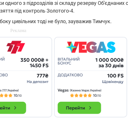
и одного з підрозділів зі складу резерву Об'єднаних 
які знімають на
зяття під контроль Золотого-4.
найгарячіших
напрямках фронту
7:15
04.12.2025 12:37
 боку цивільних тоді не було, зауважив Тимчук.
: дрони,
"Відправте
 – триває
Вернадського на
на потреби
фронт": стрілецька
рьох
бригада Повітряних
сил ЗСУ збирає на
НРК Numo