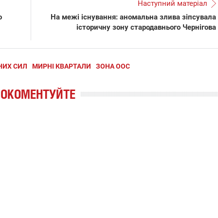
Наступний матеріал
о
На межі існування: аномальна злива зіпсувала
історичну зону стародавнього Чернігова
НИХ СИЛ
МИРНІ КВАРТАЛИ
ЗОНА ООС
РОКОМЕНТУЙТЕ