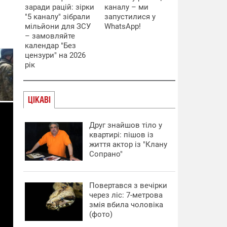
заради рацій: зірки
каналу – ми
"5 каналу" зібрали
запустилися у
мільйони для ЗСУ
WhatsApp!
– замовляйте
календар "Без
цензури" на 2026
рік
ЦІКАВІ
Друг знайшов тіло у
квартирі: пішов із
життя актор із "Клану
Сопрано"
Повертався з вечірки
через ліс: 7-метрова
змія вбила чоловіка
(фото)