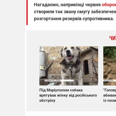
Нагадаємо, наприкінці червня
оборон
створили так звану смугу забезпече
розгортання резервів супротивника.
ЧИ
Під Маріуполем собака
"Голов
врятував жінку від російського
вбиваю
обстрілу
із поз