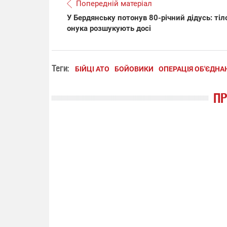
Попередній матеріал
У Бердянську потонув 80-річний дідусь: тіл
онука розшукують досі
Теги:
БІЙЦІ АТО
БОЙОВИКИ
ОПЕРАЦІЯ ОБ'ЄДНА
П