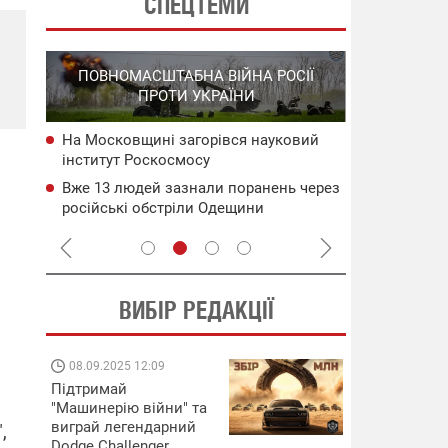
СПЕЦТЕМИ
СПЕЦОПЕРАЦІ
ПОВНОМАСШТАБНА ВІЙНА РОСІЇ
НА РОСІ
ПРОТИ УКРАЇНИ
Т
На Московщині загорівся науковий
БУ
Операція "Кри
інститут Роскосмосу
го
"Мадяр" пові
на ТОТ
Вже 13 людей зазнали поранень через
я
Сили оборони
російські обстріли Одещини
Криму та низк
ворога – Ген
ВИБІР РЕДАКЦІЇ
08.09.2025 12:09
11.08.2025 15:
Підтримай
Працюють на
"Машинерію війни" та
передовій:
виграй легендарний
підтримайте
,
Dodge Challenger
військкорів "5