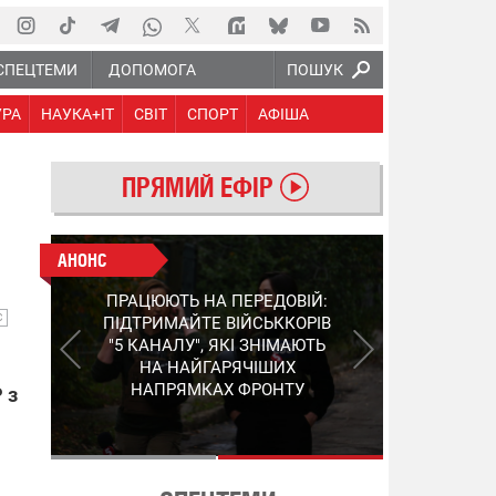
СПЕЦТЕМИ
ДОПОМОГА
ПОШУК
УРА
НАУКА+IT
СВІТ
СПОРТ
АФІША
ПРЯМИЙ ЕФІР
АНОНС
АНОНС
КІНЕЦЬ ВОРОЖИМ
ПРАЦЮЮТЬ НА ПЕРЕДОВІЙ:
"МОЛНІЯМ" ТА FPV: ЯК
С
ПІДТРИМАЙТЕ ВІЙСЬККОРІВ
УКРАЇНСЬКИЙ STEP-3
"5 КАНАЛУ", ЯКІ ЗНІМАЮТЬ
ЗМІНЮЄ ПРАВИЛА ГРИ –
НА НАЙГАРЯЧІШИХ
ПОДРОБИЦІ ПРО
НАПРЯМКАХ ФРОНТУ
 з
ПЕРЕХОПЛЮВАЧ