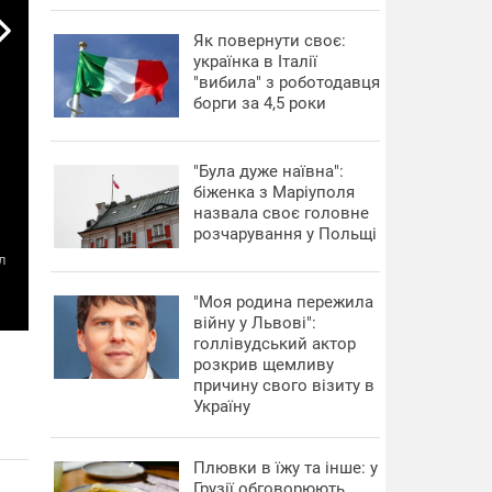
​Як повернути своє:
українка в Італії
"вибила" з роботодавця
борги за 4,5 роки
"Була дуже наївна":
біженка з Маріуполя
назвала своє головне
розчарування у Польщі
л
"Моя родина пережила
війну у Львові":
голлівудський актор
розкрив щемливу
причину свого візиту в
Україну
Плювки в їжу та інше: у
Грузії обговорюють