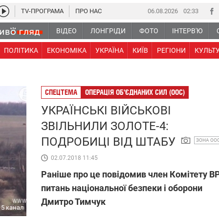
TV-ПРОГРАМА
ПРО НАС
06.08.2026
02 33
ВІДЕО
ЛОНГРІДИ
ФОТО
ІНТЕРВ'Ю
ПОЛІТИКА
ЕКОНОМІКА
УКРАЇНА
КИЇВ
РЕГІОНИ
КУЛЬТ
СПЕЦТЕМА
ОПЕРАЦІЯ ОБ'ЄДНАНИХ СИЛ (ООС)
УКРАЇНСЬКІ ВІЙСЬКОВІ
ЗВІЛЬНИЛИ ЗОЛОТЕ-4:
ПОДРОБИЦІ ВІД ШТАБУ
ЗОНА ОО
02.07.2018 11:45
Раніше про це повідомив член Комітету ВР
питань національної безпеки і оборони
Дмитро Тимчук
5 канал