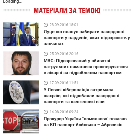
Loading...
МАТЕРІАЛИ ЗА ТЕМОЮ
28.09.2016 18:01
Луценко планує забирати закордонні
паспорти у нардепів, яких підозрюють у
злочинах
25.09.2016 20:16
МВС: Підозрюваний у вбивстві
патрульних намагався прооперуватися
в лікарні за підробленим паспортом
17.09.2016 11:51
У Львові кіберполіція затримала
шахраїв, які підробляли закордонні
паспорти та шенгенські візи
14.08.2016 09:24
Прокурор України "помилково" показав
на КП паспорт бойовика – Аброськін