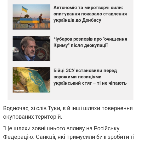
Автономія та миротворчі сили:
опитування показало ставлення
українців до Донбасу
Чубаров розповів про "очищення
Криму" після деокупації
Бійці ЗСУ встановили перед
ворожими позиціями
український стяг – ті не чіпають
Водночас, зі слів Туки, є й інші шляхи повернення
окупованих територій.
"Це шляхи зовнішнього впливу на Російську
Федерацію. Санкції, які примусили би її зробити ті