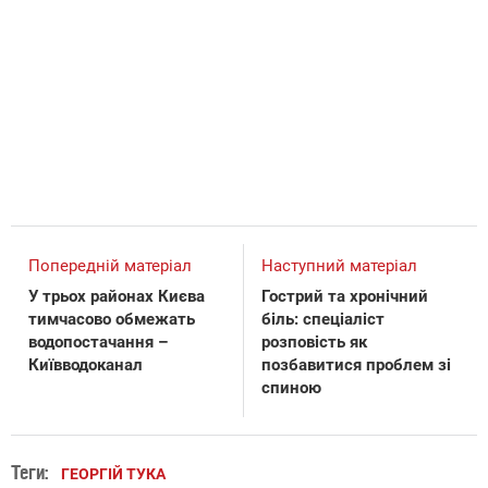
Попередній матеріал
Наступний матеріал
У трьох районах Києва
Гострий та хронічний
тимчасово обмежать
біль: спеціаліст
водопостачання –
розповість як
Київводоканал
позбавитися проблем зі
спиною
Теги:
ГЕОРГІЙ ТУКА