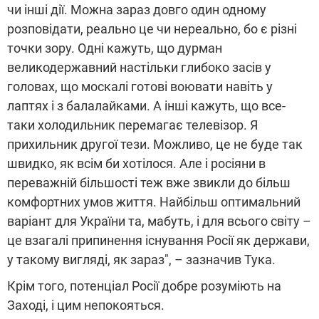
чи інші дії. Можна зараз довго один одному
розповідати, реально це чи нереально, бо є різні
точки зору. Одні кажуть, що дурман
великодержавний настільки глибоко засів у
головах, що москалі готові воювати навіть у
лаптях і з балалайками. А інші кажуть, що все-
таки холодильник перемагає телевізор. Я
прихильник другої тези. Можливо, це не буде так
швидко, як всім би хотілося. Але і росіяни в
переважній більшості теж вже звикли до більш
комфортних умов життя. Найбільш оптимальний
варіант для України та, мабуть, і для всього світу –
це взагалі припинення існування Росії як держави,
у такому вигляді, як зараз", – зазначив Тука.
Крім того, потенціал Росії добре розуміють на
Заході, і цим непокояться.