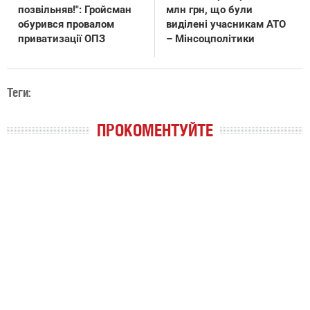
позвільняв!": Гройсман
млн грн, що були
обурився провалом
виділені учасникам АТО
приватизації ОПЗ
– Мінсоцполітики
Теги:
ПРОКОМЕНТУЙТЕ