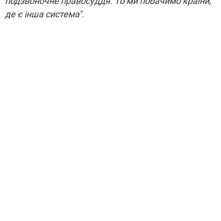
подзвоночне правосуддя. То ми побачимо країни,
де є інша система".