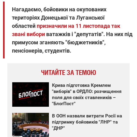
Нагадаємо, бойовики на окупованих
територіях Донецької та Луганської
областей
призначили на 11 листопада так
звані вибори
ватажків і "депутатів". На них під
примусом зганяють "бюджетників",
пенсіонерів, студентів.
ЧИТАЙТЕ ЗА ТЕМОЮ
Крива підготовка Кремлем
"виборів" в ОРДЛО: розчищення
поля для своїх ставлеників –
"БлогПост"
В ООН назвали витрати Росії на
підтримку бойовиків "ЛНР" та
"ДНР"