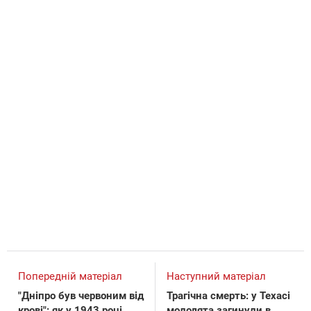
Попередній матеріал
Наступний матеріал
"Дніпро був червоним від
Трагічна смерть: у Техасі
крові": як у 1943 році
молодята загинули в