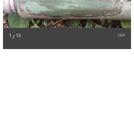
1
13
СБУ
/