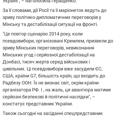
Україні", – наголосила Геращенко.
За її словами, дії Росії та її маріонеток ведуть до
зриву політико-дипломатичних переговорів у
Мінську та дестабілізації ситуації на фронті.
"Це повтор сценарію 2014 року, коли
псевдовибори, організовані Кремлем, призвели до
зриву Мінських переговорів, невиконання
Мінських угод і серйозної дестабілізації на
Донбасі, тисяч жертв серед військових і
цивільних. Ці псевдовибори вже засудили ЄС,
США, країни G7, більшість країн, що входить до
Радбезу ООН. Їх не визнає світ, окрім країни-
організатора РФ. І , на жаль, ця авантюра матиме
серйозні безпекові й політичні наслідки", –
констатує представник України.
Також сьогодні на засіданні спецпредставник