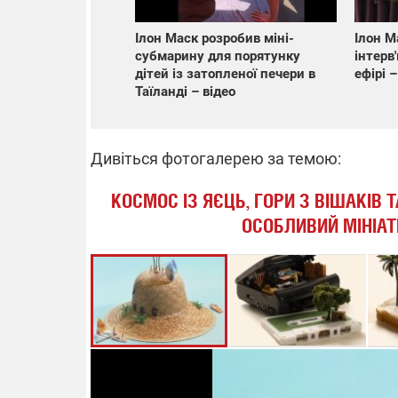
Ілон Маск розробив міні-
Ілон М
субмарину для порятунку
інтерв
дітей із затопленої печери в
ефірі –
Таїланді – відео
Дивіться фотогалерею за темою:
КОСМОС ІЗ ЯЄЦЬ, ГОРИ З ВІШАКІВ
ОСОБЛИВИЙ МІНІАТ