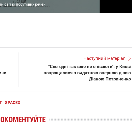
 світ із побутових речей
Наступний матеріал
"Сьогодні так вже не співають": у Києві
ики
попрощалися з видатною оперною дівою
Діаною Петриненко
Т
SPACEX
РОКОМЕНТУЙТЕ