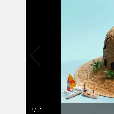
1
12
/