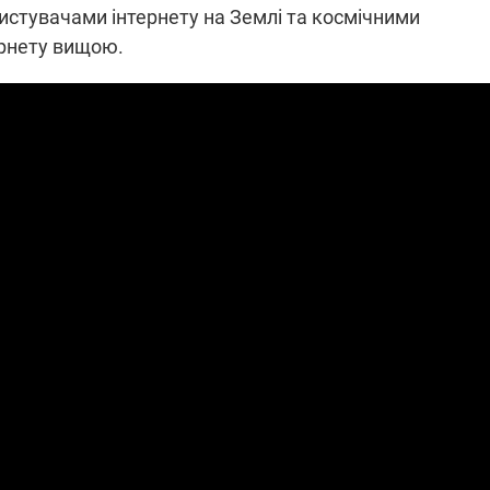
истувачами інтернету на Землі та космічними
які знімають на
найгарячіших
ернету вищою.
напрямках фронту
7:15
04.12.2025 12:37
: дрони,
"Відправте
 – триває
Вернадського на
на потреби
фронт": стрілецька
рьох
бригада Повітряних
сил ЗСУ збирає на
НРК Numo