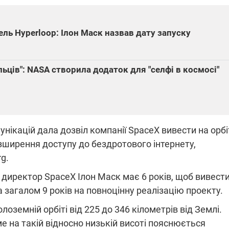
ль Hyperloop: Ілон Маск назвав дату запуску
ПЛІВКИ МІНДІЧА: СПРАВА
ННЯ СВІТЛА В УКРАЇНІ
ОБОРУДОК ДРУГА ЗЕЛЕНСЬКО
льців": NASA створила додаток для "селфі в космосі"
живачів у чотирьох
Нова підозра у справі Міндіча: 
лишається без світла після
взялося за колишнього виконав
бстрілів
директора Енергоатому
ербанки: через аномальну
З колишнього віцепрем'єра Олек
пні, можуть повернутися
Чернишова зняли електронний
ключень – подробиці
браслет стеження
нікацій дала дозвіл компанії SpaceX вивести на орбі
озширення доступу до бездротового інтернету,
g.
й директор SpaceX Ілон Маск має 6 років, щоб вивести
2:09
11.08.2025 15:16
та загалом 9 років на повноцінну реалізацію проекту.
Працюють на
оземній орбіті від 225 до 346 кілометрів від Землі.
війни" та
передовій:
ндарний
підтримайте
е на такій відносно низькій висоті пояснюється
nger
військкорів "5 каналу",