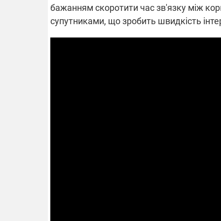
бажанням скоротити час зв'язку між кор
супутниками, що зробить швидкість інт
14.11.2025 1
"Око та щит"
РЕБ і пікапи
збір коштів 
одразу чоти
бригад ЗСУ