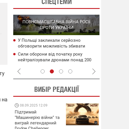
СПЕЦТЕМИ
СПЕЦОПЕРА
ПОВНОМАСШТАБНА ВІЙНА РОСІЇ
НА РО
ПРОТИ УКРАЇНИ
ГО
У Польщі закликали серйозно
НАБУ
Уражено во
обговорити можливість збивати
чого
дронами в 
російські ракети ще над Україною
Генштаб ЗС
Сили оборони від початку року
сія
Подвійний 
нейтралізували дронами понад 200
цілям рф: д
тис. росіян
ту
ВИБІР РЕДАКЦІЇ
 на
08.09.2025 12:09
11.08.2025 15:
Підтримай
Працюють на
"Машинерію війни" та
передовій:
виграй легендарний
підтримайте
Dodge Challenger
військкорів "5