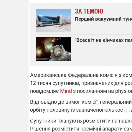
ЗА ТЕМОЮ
Перший вакуумний туне
ВІДКЛЮЧЕ
"Всесвіт на кінчиках па
Частина спо
областях за
російських о
Готуйте пав
спеку у сер
графіки від
Американська Федеральна комісія з кому
12 тисяч супутників, призначених для р
повідомляє
Mind
з посиланням на phys.or
Відповідно до вимог комісії, генеральни
08.09.2025 1
орбіту половину із зазначеної кількості 
Підтримай
Супутники планують розмістити на навкол
"Машинерію 
виграй леге
Рішення розмістити космічні апарати сам
Dodge Challe