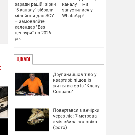
заради рацій: зірки
каналу – ми
"5 каналу" зібрали
запустилися у
мільйони для ЗСУ
WhatsApp!
– замовляйте
календар "Без
цензури" на 2026
рік
ЦІКАВІ
Є
Друг знайшов тіло у
квартирі: пішов із
життя актор із "Клану
Сопрано"
Повертався з вечірки
через ліс: 7-метрова
змія вбила чоловіка
(фото)