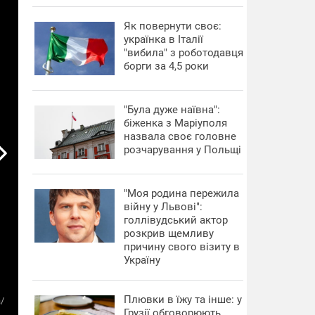
​Як повернути своє:
українка в Італії
"вибила" з роботодавця
борги за 4,5 роки
"Була дуже наївна":
біженка з Маріуполя
назвала своє головне
розчарування у Польщі
"Моя родина пережила
війну у Львові":
голлівудський актор
розкрив щемливу
причину свого візиту в
Україну
Плювки в їжу та інше: у
/
Грузії обговорюють