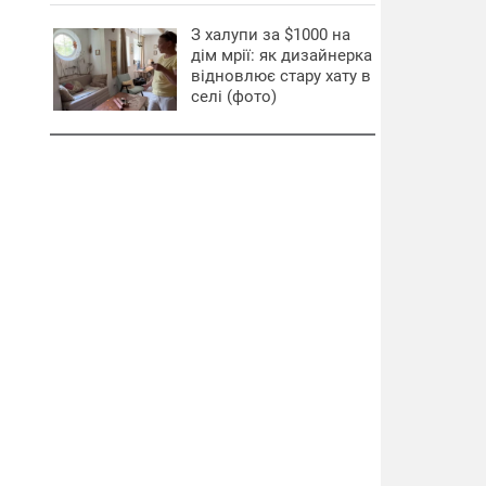
З халупи за $1000 на
дім мрії: як дизайнерка
відновлює стару хату в
селі (фото)