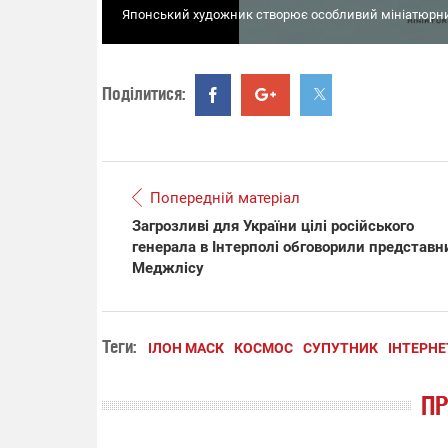
Японський художник створює особливий мініатюрний
Поділитися:
Попередній матеріал
Загрозливі для України цілі російського
генерала в Інтерполі обговорили представн
Меджлісу
Теги:
ІЛОН МАСК
КОСМОС
СУПУТНИК
ІНТЕРНЕ
П