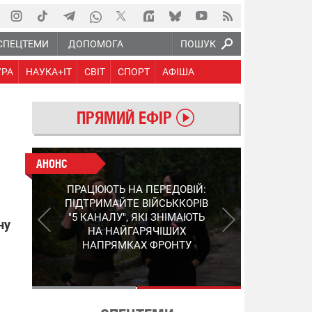
СПЕЦТЕМИ
ДОПОМОГА
ПОШУК
УРА
НАУКА+IT
СВІТ
СПОРТ
АФІША
ПРЯМИЙ ЕФІР
АНОНС
АНОНС
КІНЕЦЬ ВОРОЖИМ
ПРАЦЮЮТЬ НА ПЕРЕДОВІЙ:
"МОЛНІЯМ" ТА FPV: ЯК
ПІДТРИМАЙТЕ ВІЙСЬККОРІВ
УКРАЇНСЬКИЙ STEP-3
"5 КАНАЛУ", ЯКІ ЗНІМАЮТЬ
ну
ЗМІНЮЄ ПРАВИЛА ГРИ –
НА НАЙГАРЯЧІШИХ
ПОДРОБИЦІ ПРО
НАПРЯМКАХ ФРОНТУ
ПЕРЕХОПЛЮВАЧ