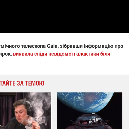
смічного телескопа Gaia, зібравши інформацію про
зірок,
виявила сліди невідомої галактики біля
ТАЙТЕ ЗА ТЕМОЮ