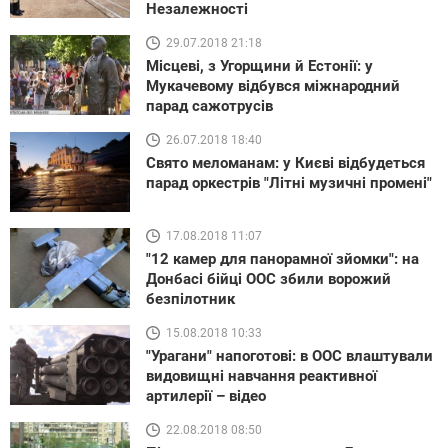
Незалежності
29.07.2018 21:18
Місцеві, з Угорщини й Естонії: у
Мукачевому відбувся міжнародний
парад сажотрусів
26.07.2018 18:40
Свято меломанам: у Києві відбудеться
парад оркестрів "Літні музичні промені"
17.08.2018 11:07
"12 камер для панорамної зйомки": на
Донбасі бійці ООС збили ворожий
безпілотник
15.08.2018 10:33
"Урагани" напоготові: в ООС влаштували
видовищні навчання реактивної
артилерії – відео
22.08.2018 08:50