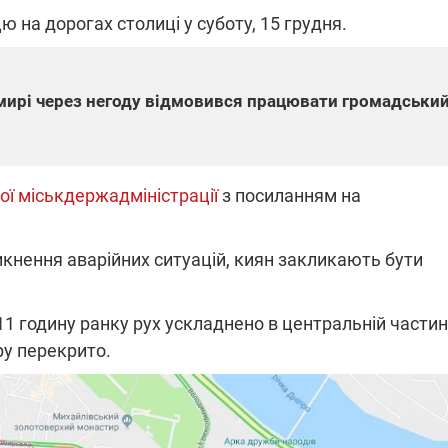
на дорогах столиці у суботу, 15 грудня.
ПЛІВКИ МІНДІЧА: СПРАВА
ННЯ СВІТЛА В УКРАЇНІ
ОБОРУДОК ДРУГА ЗЕЛЕНСЬКО
мирі через негоду відмовився працювати громадськи
живачів у чотирьох
Нова підозра у справі Міндіча: 
лишається без світла після
взялося за колишнього виконав
бстрілів
директора Енергоатому
ербанки: через аномальну
З колишнього віцепрем'єра Олек
ої міськдержадміністрації
з посиланням на
пні, можуть повернутися
Чернишова зняли електронний
ключень – подробиці
браслет стеження
кнення аварійних ситуацій, киян закликають бути
11 годину ранку рух ускладнено в центральній частин
ру перекрито.
2:09
11.08.2025 15:16
Працюють на
війни" та
передовій:
ндарний
підтримайте
nger
військкорів "5 каналу",