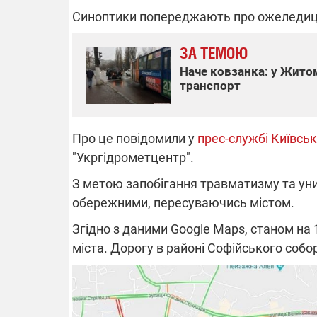
Синоптики попереджають про ожеледицю 
ЗА ТЕМОЮ
ВІДКЛЮЧЕ
Наче ковзанка: у Жито
транспорт
Частина спо
областях за
російських о
Готуйте пав
Про це повідомили у
прес-службі Київськ
спеку у сер
"Укргідрометцентр".
графіки від
З метою запобігання травматизму та уни
обережними, пересуваючись містом.
Згідно з даними Google Maps, станом на 
міста. Дорогу в районі Софійського собо
08.09.2025 1
Підтримай
"Машинерію 
виграй леге
Dodge Challe