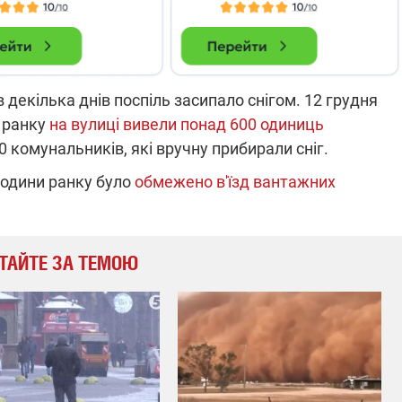
 декілька днів поспіль засипало снігом. 12 грудня
й ранку
на вулиці вивели понад 600 одиниць
0 комунальників, які вручну прибирали сніг.
 години ранку було
обмежено в'їзд вантажних
ТАЙТЕ ЗА ТЕМОЮ