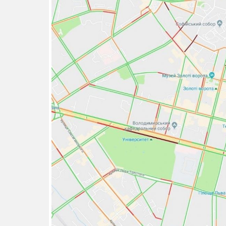
14.11.2025 1
"Око та щит"
РЕБ і пікапи
збір коштів 
одразу чоти
бригад ЗСУ