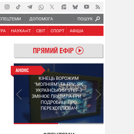
СПЕЦТЕМИ
ДОПОМОГА
ПОШУК
УРА
НАУКА+IT
СВІТ
СПОРТ
АФІША
ПРЯМИЙ ЕФІР
АНОНС
АНОНС
КІНЕЦЬ ВОРОЖИМ
ПРАЦЮЮТЬ НА ПЕРЕДОВІЙ:
"МОЛНІЯМ" ТА FPV: ЯК
ПІДТРИМАЙТЕ ВІЙСЬККОРІВ
УКРАЇНСЬКИЙ STEP-3
"5 КАНАЛУ", ЯКІ ЗНІМАЮТЬ
ЗМІНЮЄ ПРАВИЛА ГРИ –
НА НАЙГАРЯЧІШИХ
ПОДРОБИЦІ ПРО
НАПРЯМКАХ ФРОНТУ
ПЕРЕХОПЛЮВАЧ