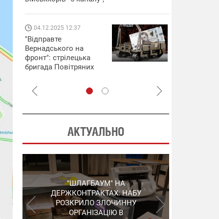
які знімають 
найгарячіших
напрямках фр
14.11.2025 17:15
04.12.2025 12:
"Око та щит": дрони,
"Відправте
РЕБ і пікапи – триває
Вернадського
збір коштів на потреби
фронт": стріл
одразу чотирьох
бригада Повіт
бригад ЗСУ
сил ЗСУ збира
НРК Numo
АКТУАЛЬНО
"ШЛАГБАУМ" НА
"КАРЛСОН" ІЗ
СЕРГІЙ ПУШКАР,
ДЕРЖКОНТРАКТАХ: НАБУ
ГРУШЕВСЬКОГО: НАБУ
ЗГАДАНИЙ У "ПЛІВКАХ
ВИЙШЛО НА ОДНОГО З
РОЗКРИЛО ЗЛОЧИННУ
МІНДІЧА", ЗАЛИШИВ
КЕРІВНИКІВ КОРУПЦІЙНОЇ
ОРГАНІЗАЦІЮ В
УКРАЇНУ