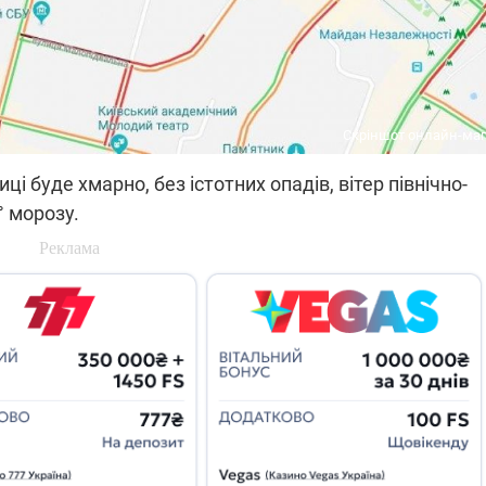
Скріншот онлайн-ма
ці буде хмарно, без істотних опадів, вітер північно-
° морозу.