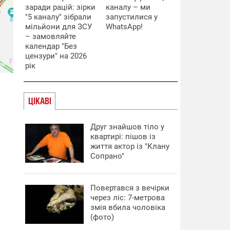
заради рацій: зірки
каналу – ми
"5 каналу" зібрали
запустилися у
мільйони для ЗСУ
WhatsApp!
– замовляйте
календар "Без
цензури" на 2026
пи
рік
ЦІКАВІ
Друг знайшов тіло у
квартирі: пішов із
життя актор із "Клану
Сопрано"
Повертався з вечірки
через ліс: 7-метрова
змія вбила чоловіка
(фото)