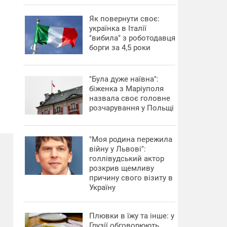
​Як повернути своє:
українка в Італії
"вибила" з роботодавця
борги за 4,5 роки
"Була дуже наївна":
біженка з Маріуполя
назвала своє головне
розчарування у Польщі
"Моя родина пережила
війну у Львові":
голлівудський актор
розкрив щемливу
причину свого візиту в
Україну
Плювки в їжу та інше: у
Грузії обговорюють