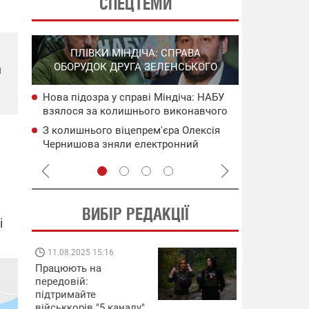
СПЕЦТЕМИ
СПЕЦОПЕРА
ПОВНОМАСШТАБНА ВІЙНА РОСІЇ
НА РО
ПРОТИ УКРАЇНИ
ГО
й
У Польщі закликали серйозно
НАБУ
Уражено во
обговорити можливість збивати
чого
дронами в 
російські ракети ще над Україною
Генштаб ЗС
Сили оборони від початку року
сія
Подвійний 
нейтралізували дронами понад 200
цілям рф: д
тис. росіян
ВИБІР РЕДАКЦІЇ
і
08.09.2025 12:09
11.08.2025 15:
Підтримай
Працюють на
"Машинерію війни" та
передовій:
виграй легендарний
підтримайте
Dodge Challenger
військкорів "5