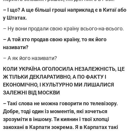
– І що? А ще більші гроші наприклад є в Китаї або
у Штатах.
– Ну вони продали свою країну всього-на-всього.
– А той хто продав свою країну, то як його
називати?
– А як його називати?
КОЛИ УКРАЇНА ОГОЛОСИЛА НЕЗАЛЕЖНІСТЬ, ЦЕ
Ж ТІЛЬКИ ДЕКЛАРАТИВНО, А ПО ФАКТУ І
ЕКОНОМІЧНО, І КУЛЬТУРНО МИ ЛИШАЛИСЯ
ЗАЛЕЖНІ ВІД МОСКВИ
– Такі слова не можна говорити по телевізору.
Добре, тоді один із моментів, які хочеться
зрозуміти в іншому. Ти киянин і твої хлопці
закохані в Карпати зокрема. Я в Карпатах такі