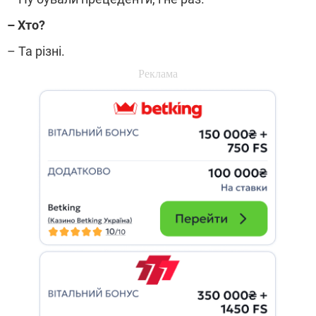
– Хто?
– Та різні.