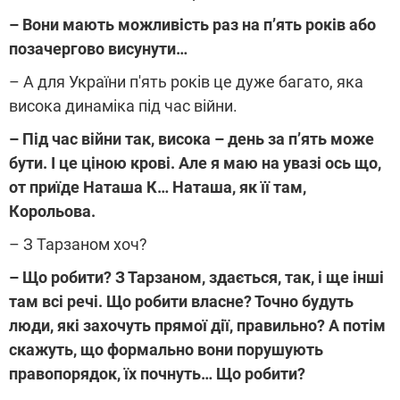
– Вони мають можливість раз на п’ять років або
позачергово висунути…
– А для України п'ять років це дуже багато, яка
висока динаміка під час війни.
– Під час війни так, висока – день за п’ять може
бути. І це ціною крові. Але я маю на увазі ось що,
от приїде Наташа К… Наташа, як її там,
Корольова.
– З Тарзаном хоч?
– Що робити?
З Тарзаном, здається, так, і ще інші
там всі речі. Що робити власне? Точно будуть
люди, які захочуть прямої дії, правильно? А потім
скажуть, що формально вони порушують
правопорядок, їх почнуть… Що робити?