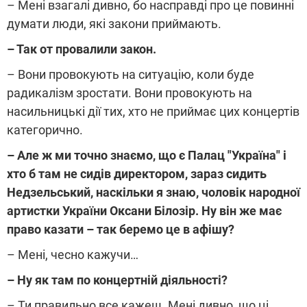
– Мені взагалі дивно, бо насправді про це повинні
думати люди, які закони приймають.
– Так от провалили закон.
– Вони провокують на ситуацію, коли буде
радикалізм зростати. Вони провокують на
насильницькі дії тих, хто не приймає цих концертів
категорично.
– Але ж ми точно знаємо, що є Палац "Україна" і
хто б там не сидів директором, зараз сидить
Недзельський, наскільки я знаю, чоловік народної
артистки України Оксани Білозір. Ну він же має
право казати – так беремо це в афішу?
– Мені, чесно кажучи…
– Ну як там по концертній діяльності?
– Ти правильно все кажеш. Мені дивно, що ці