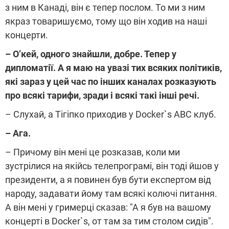
з ним в Канаді, він є тепер послом. То ми з ним
якраз товаришуємо, тому що він ходив на наші
концерти.
– О
’
кей, одного знайшли, добре. Тепер
у
дипломатії. А я маю на увазі тих всяких політиків,
як
і
зараз
у
цей час по інших каналах розказують
про всякі тарифи, зради і всякі такі інші речі.
– Слухай, а Тігіпко приходив у Docker`s ABC клуб.
– Ага.
– Причому він мені це розказав, коли ми
зустрілися на якійсь телепрограмі, він тоді йшов у
президенти, а я повинен був бути експертом від
народу, задавати йому там всякі колючі питання.
А він мені у гримерці сказав: "А я був на вашому
концерті в Docker`s, от там за тим столом сидів".