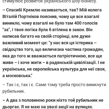
стимулює розвиток українського шоу-бізнесу.
– Спасибі Кремлю називається, так? Мій колега
Віталій Портніков пояснив, чому це все взагалі
виникло, чому взагалі не було там 400 голосів
"за", і твоя логіка була б втілена в закон. Він
написав багато на своїй сторінці, але дуже
важливий момент це: "у нас вся ця істерика –
свідоцтво того, що величезна частина громадян,
яка до того ж вважається патріотичною, все ще
живе – і хоче жити – в радянській цивілізації. І не
українська, не європейська культура для неї своя,
а московська."
– Так і є, так і є. Саме тому треба просто вимкнути
рубильник.
– А два з половиною роки ніхто той рубильник не
дьоргає. Я не маю на увазі акції на вулицях.