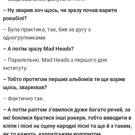
– Ну зварив хоч щось, чи зразу почав варити
рокабілі?
– Була практика, так, бив за дугу з
одногрупниками.
– А потім зразу Mad Heads?
– Паралельно. Mad Heads з першого дня
інституту.
– Тобто протягом перших альбомів ти ще варив
щось, зварював?
– Фактично так.
– А потім раптом з’явилося дуже багато речей, за
які боялися братися інші рокери, тобто виводити в
кліпи і пісні на сцену народні пісні та ще й з таким,
як то кажуть, карпатським колоритом.