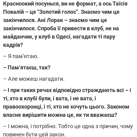
Красноокий посунься, ви не формат, а ось Таїсія
Повалій – це "Золотий голос". Знаємо чим це
закінчилося. Ані Лорак – знаємо чим це
закінчилося. Спроба її привести в клуб, не на
майданчик, у клуб в Одесі, нагадати ті пару
кадрів?
– Я пам’ятаю.
– Пам’ятаєш, так?
– Але можеш нагадати.
– І при таких речах відповідно страждають всі – і
ті, хто в клубі були, і вата, і не вата, і
правоохоронці, і ті, хто не хочуть цього. Законом
власне вирішити можна це, як ти вважаєш?
– І можна, і потрібно. Тобто це одна з причин, чому
повинен бути цей закон.