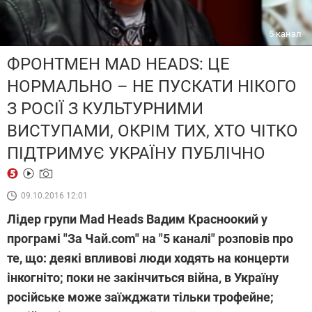
5 канал
ФРОНТМЕН MAD HEADS: ЦЕ
НОРМАЛЬНО – НЕ ПУСКАТИ НІКОГО
З РОСІЇ З КУЛЬТУРНИМИ
ВИСТУПАМИ, ОКРІМ ТИХ, ХТО ЧІТКО
ПІДТРИМУЄ УКРАЇНУ ПУБЛІЧНО
09.10.2016 12:01
Лідер групи Mad Heads Вадим Красноокий у
програмі "За Чай.com" на "5 каналі" розповів про
те, що: деякі впливові люди ходять на концерти
інкогніто; поки не закінчиться війна, в Україну
російське може заїжджати тільки трофейне;