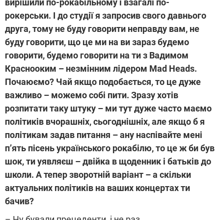
вирішили по-рокабільному і взагалі по-
рокерськи. І до студії я запросив свого давнього
друга, тому не буду говорити неправду вам, не
буду говорити, що це ми на ви зараз будемо
говорити, будемо говорити на ти з Вадимом
Краснооким – незмінним лідером Mad Heads
.
Почаюємо? Чай якщо подобається, то це дуже
важливо – можемо собі пити. Зразу хотів
розпитати таку штуку – ми тут дуже часто маємо
політиків вчорашніх, сьогоднішніх, але якщо б я
політикам задав питання – ану наспівайте мені
п’ять пісень українського рокабілю, то це ж би був
шок, ти уявляєш – двійка в щоденник і батьків до
школи. А тепер зворотній варіант – а скільки
актуальних політиків на ваших концертах ти
бачив?
– Ну бували прецеденти, і не раз.