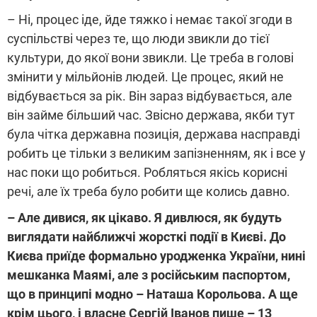
– Ні, процес іде, йде тяжко і немає такої згоди в
суспільстві через те, що люди звикли до тієї
культури, до якої вони звикли. Це треба в голові
змінити у мільйонів людей. Це процес, який не
відбувається за рік. Він зараз відбувається, але
він займе більший час. Звісно держава, якби тут
була чітка державна позиція, держава насправді
робить це тільки з великим запізненням, як і все у
нас поки що робиться. Робляться якісь корисні
речі, але їх треба було робити ще колись давно.
– Але дивися, як цікаво. Я дивлюся, як будуть
виглядати найближчі жорсткі події в Києві. До
Києва приїде формально уродженка України, нині
мешканка Маямі, але з російським паспортом,
що в принципі модно – Наташа Корольова. А ще
крім цього, і власне Сергій Іванов пише – 13