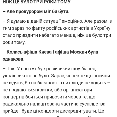
НІЖ ЦЕ БУЛО ТРИ РОКИ ТОМУ
– Але прокурором міг би бути.
– Я думаю в даній ситуації емоційно. Але разом із
тим зараз по факту російських артистів в Україну
стало приїздити набагато менше, ніж це було три
роки тому.
– Колись афіша Києва і афіша Москви була
однакова.
– Так. У нас тут був російський шоу-бізнес,
українського не було. Зараз, через те що росіяни
не їздять, бо на більшості з них люди не ходять –
не продаються квитки, або організатори
концертів бояться привозити через те, що
радикально налаштована частина суспільства
прийде і буде ці концерти дискредитувати. Це