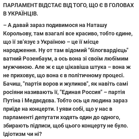
ПАРЛАМЕНТ ВІДСТАЄ ВІД ТОГО, ЩО Є В ГОЛОВАХ
В УКРАЇНЦІВ.
– А давай зараз подивимося на Наташу
Корольову, там взагалі все красиво, тобто єдине,
що її зв’язує з Україною – це її місце
народження.
Ну от там відомий
"
білогвардієць
"
ватний Розенбаум, а ось вона зі своїм любімим
мужчиною. Але ж є ще цікавіша штука – вона ж
не приховує, що вона є в політичному процесі.
Бачиш,
"
партія воров и жуликов", як навіть самі
росіяни називають її, "Единая Россия" – партія
Путіна і Медвєдєва. Тобто ось ця людина зараз
приїде на концерти. І уяви собі, що у нас в
парламенті депутати ходять один до одного
,
збирають підписи, щоб цього концерту не було.
Ідіотизм чи ні?