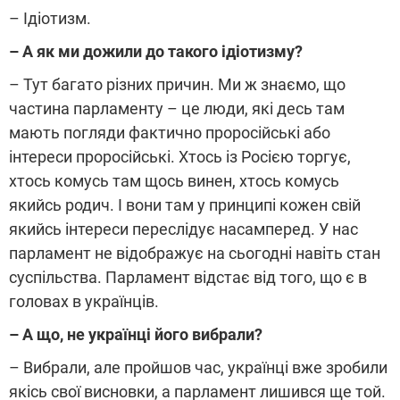
– Ідіотизм.
– А як ми дожили до такого ідіотизму?
– Тут багато різних причин. Ми ж знаємо, що
частина парламенту – це люди, які десь там
мають погляди фактично проросійські або
інтереси проросійські. Хтось із Росією торгує,
хтось комусь там щось винен, хтось комусь
якийсь родич. І вони там у принципі кожен свій
якийсь інтереси переслідує насамперед. У нас
парламент не відображує на сьогодні навіть стан
суспільства. Парламент відстає від того, що є в
головах в українців.
– А що, не українці його вибрали?
– Вибрали, але пройшов час, українці вже зробили
якісь свої висновки, а парламент лишився ще той.