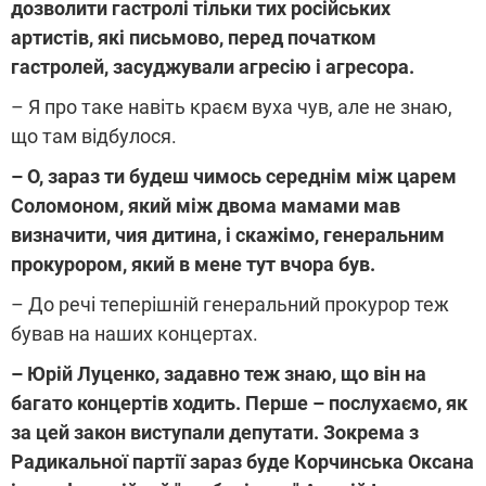
дозволити гастролі тільки тих російських
артистів, які письмово, перед початком
гастролей, засуджували агресію і агресора.
– Я про таке навіть краєм вуха чув, але не знаю,
що там відбулося.
– О, зараз ти будеш чимось середнім між царем
Соломоном, який між двома мамами мав
визначити, чия дитина, і скажімо, генеральним
прокурором, який в мене тут вчора був.
– До речі теперішній генеральний прокурор теж
бував на наших концертах.
– Юрій Луценко, задавно теж знаю, що він на
багато концертів ходить. Перше – послухаємо, як
за цей закон виступали депутати. Зокрема з
Радикальної партії зараз буде Корчинська Оксана