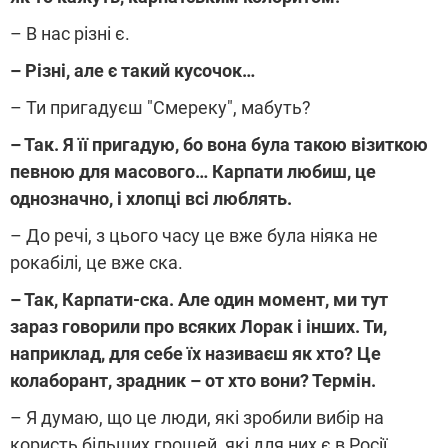
– В нас різні є.
– Різні, але є такий кусочок…
– Ти пригадуєш "Смереку", мабуть?
– Так. Я її пригадую, бо вона була такою візиткою
певною для масового… Карпати любиш, це
однозначно, і хлопці всі люблять.
– До речі, з цього часу це вже була ніяка не
рокабілі, це вже ска.
– Так, Карпати-ска. Але один момент, ми тут
зараз говорили про всяких Лорак і інших. Ти,
наприклад, для себе їх називаєш як хто? Це
колаборант, зрадник – от хто вони? Термін.
– Я думаю, що це люди, які зробили вибір на
користь більших грошей, які для них є в Росії.