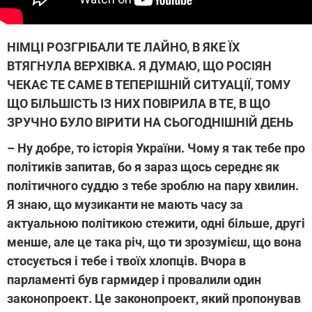
НІМЦІ РОЗГРІБАЛИ ТЕ ЛАЙНО, В ЯКЕ ЇХ
ВТЯГНУЛА ВЕРХІВКА. Я ДУМАЮ, ЩО РОСІЯН
ЧЕКАЄ ТЕ САМЕ В ТЕПЕРІШНІЙ СИТУАЦІЇ, ТОМУ
ЩО БІЛЬШІСТЬ ІЗ НИХ ПОВІРИЛА В ТЕ, В ЩО
ЗРУЧНО БУЛО ВІРИТИ НА СЬОГОДНІШНІЙ ДЕНЬ
– Ну добре, то історія України. Чому я так тебе про
політиків запитав, бо я зараз щось середнє як
політичного суддю з тебе зроблю на пару хвилин.
Я знаю, що музиканти не мають часу за
актуальною політикою стежити, одні більше, другі
менше, але це така річ, що ти зрозумієш, що вона
стосується і тебе і твоїх хлопців. Вчора в
парламенті був гармидер і провалили один
законопроект. Це законопроект, який пропонував