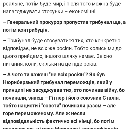
реальне, потім буде мир, і після того можна буде
налагоджувати стосунки – економічні…
– Генеральний прокурор пропустив трибунал ще, а
потім контрибуція.
– Трибунал буде стосуватися тих, хто конкретно
відповідає, не всіх же росіян. Тобто колись ми до
цього прийдемо, іншого шляху немає. Звісно
питання, коли, скільки на це піде років.
– А чого ти кажеш "не всіх росіян"? Як був
Нюрнберзький трибунал переможців, який у
принципі не засуджував тих, хто починав війну, бо
починали, знаєш – Гітлер і його союзник Сталін,
тобто нацисти і "совєти" починали разом – але
горе переможеному. Але ж несли
відповідальність фактично всі німці, бо потім
почалися ось ці план Маршала і денацифікація.