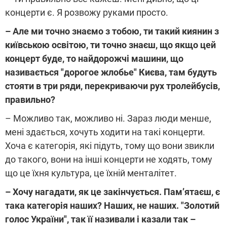
концерти є. Я розвожу руками просто.
– Але ми точно знаємо з тобою, ти такий киянин з
київською освітою, ти точно знаєш, що якщо цей
концерт буде, то найдорожчі машини, що
називається "дорогое жлобье" Києва, там будуть
стояти в три ряди, перекриваючи рух тролейбусів,
правильно?
– Можливо так, можливо ні. Зараз люди менше,
мені здається, хочуть ходити на такі концерти.
Хоча є категорія, які підуть, тому що вони звикли
до такого, вони на інші концерти не ходять, тому
що це їхня культура, це їхній менталітет.
– Хочу нагадати, як це закінчується. Пам’ятаєш, є
така категорія наших? Наших, не наших. "Золотий
голос України", так її називали і казали так –