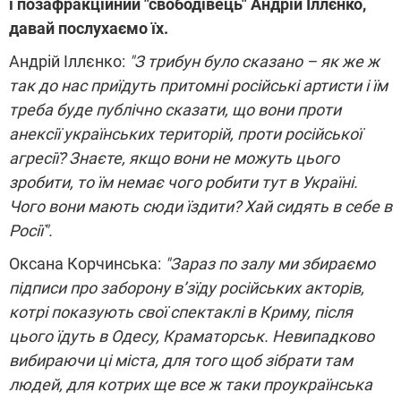
і позафракційний "свободівець" Андрій Іллєнко,
давай послухаємо їх.
Андрій Іллєнко:
"З трибун було сказано – як же ж
так до нас приїдуть притомні російські артисти і їм
треба буде публічно сказати, що вони проти
анексії українських територій, проти російської
агресії? Знаєте, якщо вони не можуть цього
зробити, то їм немає чого робити тут в Україні.
Чого вони мають сюди їздити? Хай сидять в себе в
Росії".
Оксана Корчинська:
"Зараз по залу ми збираємо
підписи про заборону в’зїду російських акторів,
котрі показують свої спектаклі в Криму, після
цього їдуть в Одесу, Краматорськ. Невипадково
вибираючи ці міста, для того щоб зібрати там
людей, для котрих ще все ж таки проукраїнська