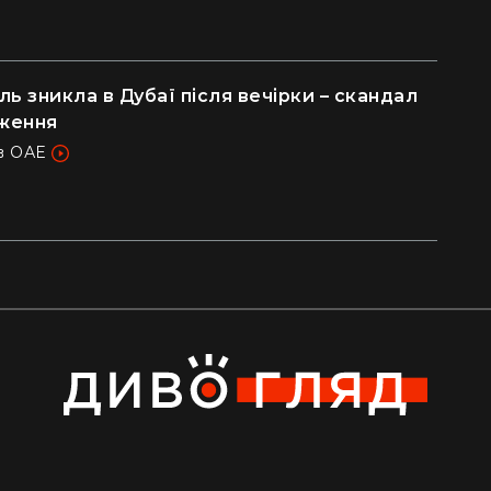
ь зникла в Дубаї після вечірки – скандал
ження
 в ОАЕ
а