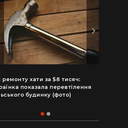
E
INFO
к ремонту хати за $8 тисяч:
йже 2 тисячі отруєнь через
раїнка показала перевтілення
лат – як відвідування
льського будинку (фото)
пулярного ресторану призвело
 госпіталізації