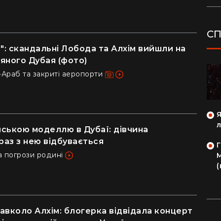
СП
": скандальні Лобода та Алхім вийшли на
ляного Дубая (фото)
-Араб та закриті аеропорти
ДІМ
"Жодну рослину не посаджу": як кияни
Я
нською моделлю в Дубаї: дівчина
перетворили хату в Карпатах на райський
л
раз з нею відбувається
куточок (фото)
а погрози родині
Г
З двокімнатної в село: блогерка продала
М
квартиру за "єВідновлення" та купила дім
(
з пінопласту (відео)
авколо Алхім: блогерка відвідала концерт