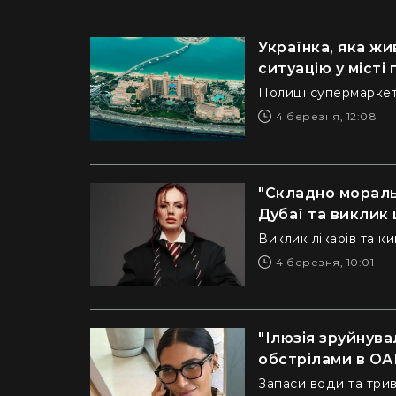
Українка, яка жи
ситуацію у місті 
Полиці супермаркеті
4 березня, 12:08
"Складно мораль
Дубаї та виклик
Виклик лікарів та к
4 березня, 10:01
"Ілюзія зруйнува
обстрілами в ОА
Запаси води та три