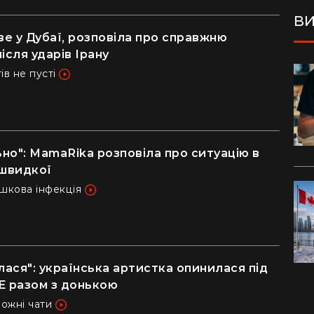
ВИ
ве у Дубаї, розповіла про справжню
після ударів Ірану
в не пусті
но": MamaRika розповіла про ситуацію в
 швидкої
ишкова інфекція
лася": українська артистка опинилася під
Е разом з донькою
вожні чати