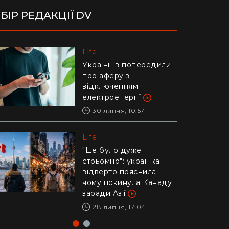
БІР РЕДАКЦІЇ DV
Life
Life
Українців попередили
Ледь втримали на
про аферу з
руках: у Дніпрі рибалки
відключенням
витягли з річки
електроенергії
гігантського коропа
(відео)
30 липня, 10:57
28 липня, 17:47
Life
Life
"Це було дуже
стрьомно": українка
Драматичне відео із
відверто пояснила,
Каліфорнії: 16-річний
чому покинула Канаду
ризикнув життям
заради Азії
заради дитини –
реакція Трампа
28 липня, 17:04
29 липня, 10:04