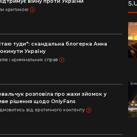
підтримує війну проти України
5.
ли критикою
ітаю туди": скандальна блогерка Анна
покинути Україну
лів і кримінальних справ
вальчук розповіла про жахи зйомок у
ливе рішення щодо OnlyFans
ідмовитись від еротичного контенту