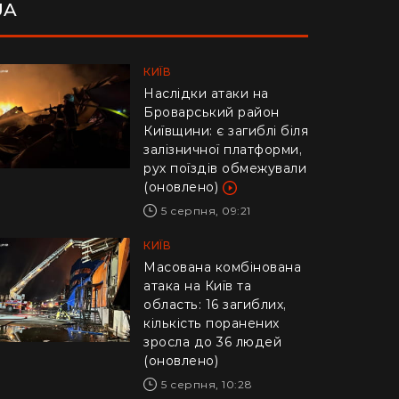
UA
КИЇВ
Наслідки атаки на
Броварський район
Київщини: є загиблі біля
залізничної платформи,
рух поїздів обмежували
(оновлено)
5 серпня, 09:21
КИЇВ
Масована комбінована
атака на Київ та
область: 16 загиблих,
кількість поранених
зросла до 36 людей
(оновлено)