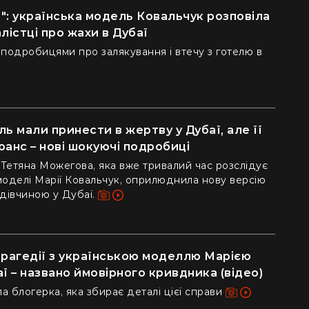
": українська модель Ковальчук розповіла
лістці про жахи в Дубаї
подробицями про залякування і втечу з готелю в
ь мали принести в жертву у Дубаї, але її
юанс – нові шокуючі подробиці
 Тетяна Можегова, яка вже тривалий час розслідує
моделі Марії Ковальчук, оприлюднила нову версію
 дівчиною у Дубаї.
трагедії з українською моделлю Марією
ї – названо ймовірного кривдника (відео)
 блогерка, яка збирає деталі цієї справи