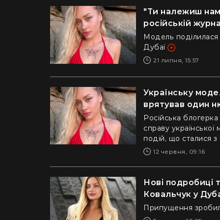
"Ти належиш нам
російській журна
Модель поділилася 
Дубаї
21 липня, 15:57
Українську модел
врятував один н
Російська блогерка
справу української 
подій, що сталися з
12 червня, 09:16
Нові подробиці 
Ковальчук у Дуба
Припущення зробила