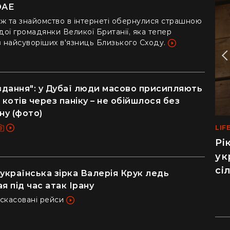
ОАЕ
 та знайомство в інтернеті обернулися страшною
ої громадянки Великої Британії, яка тепер
з найсуворіших в'язниць Близького Сходу.
дання": у Дубаї люди масово присипляють
 котів через паніку – не обійшлося без
ну (фото)
LIF
MED
Рі
Ма
ук
са
сі
по
українська зірка Валерія Крук ледь
до
я під час атак Ірану
 скасовані рейси