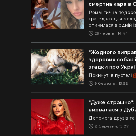
смертна кара в 
Романтична подорож
трагедією для молод
опинилася в одній і
29 червня, 14:44
"Жодного виправ
здорових собак і
згадки про Украї
Покинуті в пустелі
9 березня, 13:58
"Дуже страшно": 
вирвалася з Дуба
Допомога друзів та
8 березня, 15:07