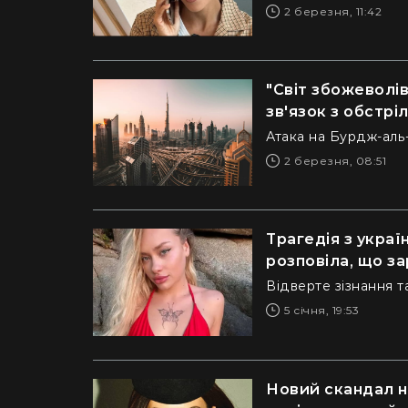
2 березня, 11:42
"Світ збожеволів
зв'язок з обстрі
Атака на Бурдж-аль
2 березня, 08:51
Трагедія з украї
розповіла, що за
Відверте зізнання т
5 січня, 19:53
Новий скандал н