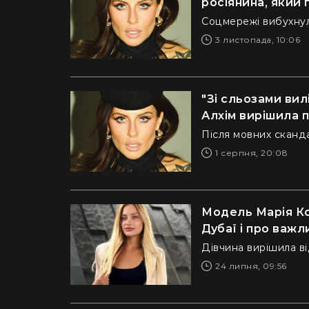
росіянина, який 
Соцмережі вибухну
3 листопада, 10:06
"Зі сльозами вил
Алхім вирішила 
Після мовних сканда
1 серпня, 20:08
Модель Марія Ко
Дубаї і про важ
Дівчина вирішила в
24 липня, 09:56