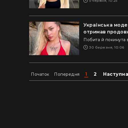
5 червня, 10:25
Українська модел
отримав продов
Побита й покинута
30 березня, 10:06
1
2
Наступн
Початок
Попередня