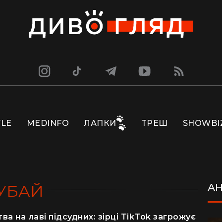
YLE
MEDINFO
ЛАПКИ
ТРЕШ
SHOWBI
УБАЙ
А
а на лаві підсудних: зірці TikTok загрожує