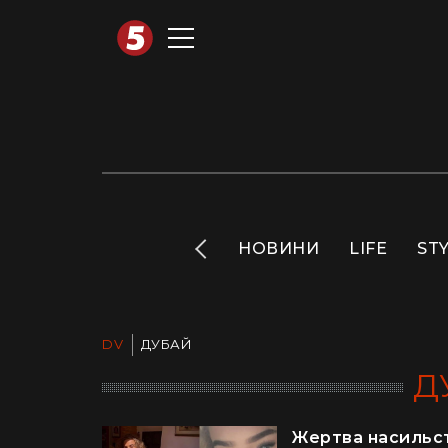
АВТОТЕХНО
INFO
НОВИНИ
LIFE
ST
DV
ДУБАЙ
Д
Жертва насильств