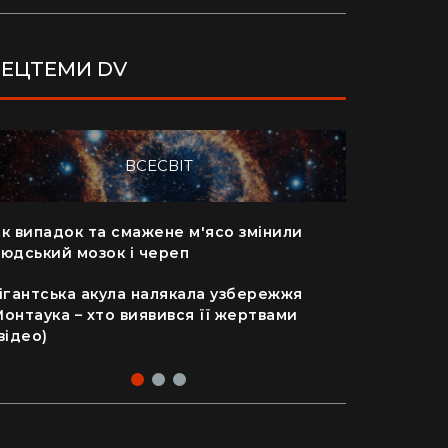
ЕЦТЕМИ DV
ВСЕСВІТ
к випадок та смажене м'ясо змінили
"Я відчув
юдський мозок і череп
сотнями т
(відео)
ігантська акула налякала узбережжя
онтаука – хто виявився її жертвами
Життя на 
відео)
коштує ку