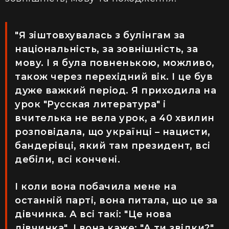
"Я зіштовхувалась з булінгам за
національність, за зовнішність, за
мову. І я була повненькою, можливо,
також через перехідний вік. І це був
дуже важкий період. Я приходила на
урок "Русская литература" і
вчителька не вела урок, а 40 хвилин
розповідала, що українці – нацисти,
бандерівці, який там президент, всі
дебіли, всі кончені.
І коли вона побачила мене на
останній парті, вона питала, що це за
дівчинка. А всі такі: "Це нова
дівчинка". І вона каже: "А ти звідки?",