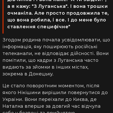
а я кажу: "З Луганська". І вона трошки
очманіла. Але просто продовжила те,
що вона робила, і все. І до мене було
ставлення специфічне"
Згодом родина почала усвідомлювати, що
інформація, яку поширюють російські
телеканали, не відповідає дійсності. Вони
помітили, що кадри з Луганська часто
видають за зйомки в інших містах,
зокрема в Донецьку.
Це стало поворотним моментом, після
якого Нікішини вирішили повернутися до
України. Вони переїхали до Києва, де
Наталка вперше за довгий час відчула
себе у безпеці та прийнятою.