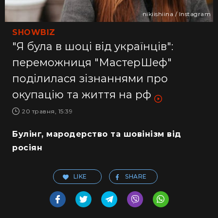
nikiishiina / Instagram
SHOWBIZ
"Я була в шоці від українців":
переможниця "МастерШеф"
поділилася зізнаннями про
окупацію та життя на рф
20 травня, 15:39
Булінг, мародерство та шовінізм від
росіян
LIKE
SHARE