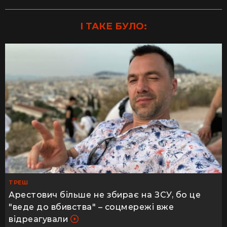
І ТАКЕ БУЛО:
ТРЕШ
Арестович більше не збирає на ЗСУ, бо це
"веде до вбивства" – соцмережі вже
відреагували