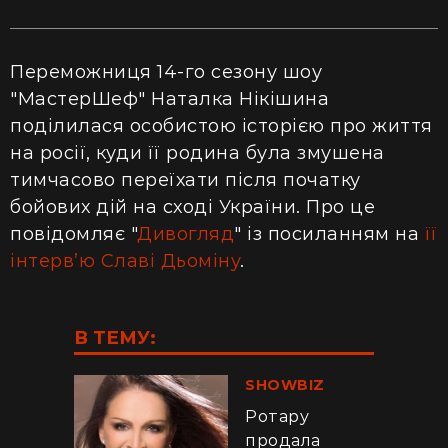
Переможниця 14-го сезону шоу
"МастерШеф" Наталка Нікішина
поділилася особистою історією про життя
на росії, куди її родина була змушена
тимчасово переїхати після початку
бойових дій на сході України. Про це
повідомляє "
Дивогляд
" із посиланням на
її
інтерв’ю Славі Дьоміну
.
В ТЕМУ:
SHOWBIZ
Ротару
продала