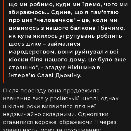
що ми робимо, куди ми їдемо, чого ми
збираємось... Єдине, що я пам'ятаю
про цих "человечков" – це, коли ми
дивимось з нашого балкона і бачимо,
як купа якихось угрупувань роблять
щось дике – займалися
мародерством, вони руйнували всі
кіоски біля нашого дому. Це було вже
страшно", – згадує Нікішина в
інтерв’ю Славі Дьоміну.
Після переїзду вона продовжила
навчання вже у російській школі, однак
шкільні роки виявилися для неї
надзвичайно складними. Однолітки
ставилися вороже, ображаючи її через
зовнішність, мову та походження: