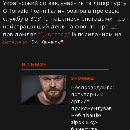
Український співак, учасник та лідер гурту
O.Torvald Женя Галич розповів про свою
службу в ЗСУ та поділився спогадами про
найстрашніший день на фронті. Про це
повідомляє
"Дивогляд"
із
посиланням
на
інтерв’ю
"24 Каналу".
В ТЕМУ:
SHOWBIZ
Несправедливо:
популярний
артист
прокоментував
мобілізацію
зірок шоу-
бізнесу та