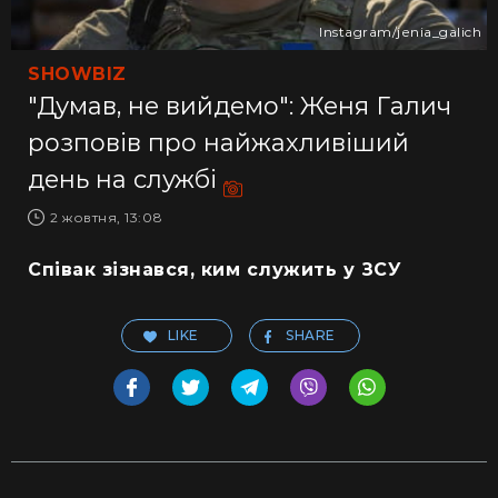
Іnstagram/jenia_galich
SHOWBIZ
"Думав, не вийдемо": Женя Галич
розповів про найжахливіший
день на службі
2 жовтня, 13:08
Співак зізнався, ким служить у ЗСУ
LIKE
SHARE