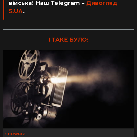
війська! Наш Telegram –
Дивогляд
5.UA
.
І ТАКЕ БУЛО:
SHOWBIZ