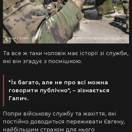
Женя Галич
Фото: Іnstagram/jenia_galich
Та все ж таки чоловік
має історії зі служби,
які він згадує з
посмішкою.
"Їх багато, але не про всі можна
говорити публічно",
– зізнається
Галич.
Попри
військову
службу та
жахіття, які
постійно доводиться переживати Євгену,
найбільшим страхом для нього