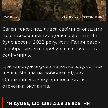
Женя Галич
Фото: Іnstagram/jenia_galich
Євген також поділився своїми спогадами
про найжахливіший день на фронті. Це
було восени 2022 року, коли Галич разом
із побратимами перебував в оточенні в
селі Ямпіль.
Цей випадок змусив чоловіка
задуматись,
що
він більше не побачить рідних.
Однак
військовому
вдалося вийти з
оточення окупантів.
"Я думав, що, швидш
е за все,
ми