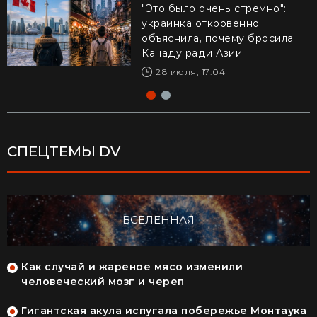
"Это было очень стремно":
Драматическое видео из
украинка откровенно
Калифорнии: 16-летний
объяснила, почему бросила
рискнул жизнью ради
Канаду ради Азии
ребенка – реакция Трампа
28 июля, 17:04
29 июля, 10:04
СПЕЦТЕМЫ DV
ВСЕЛЕННАЯ
Как случай и жареное мясо изменили
человеческий мозг и череп