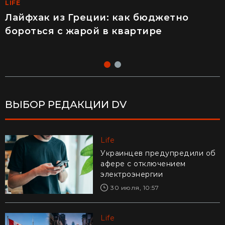
LIFE
LIFE
Лайфхак из Греции: как бюджетно
"Это п****ц": француз впервые приехал в
бороться с жарой в квартире
Украину и попробовал конфеты Roshen
(видео)
ВЫБОР РЕДАКЦИИ DV
Life
Life
Украинцев предупредили об
Едва удержали в руках: в
афере с отключением
Днепре рыболовы выловили
электроэнергии
из реки гигантского карпа
(видео)
30 июля, 10:57
28 июля, 17:47
Life
Life