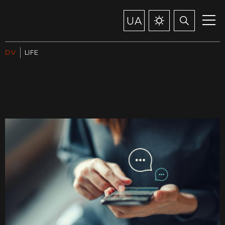
UA
DV
LIFE