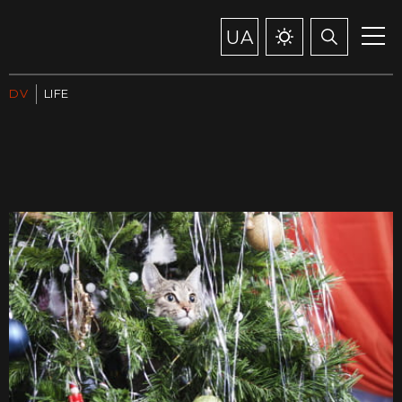
UA
DV
LIFE