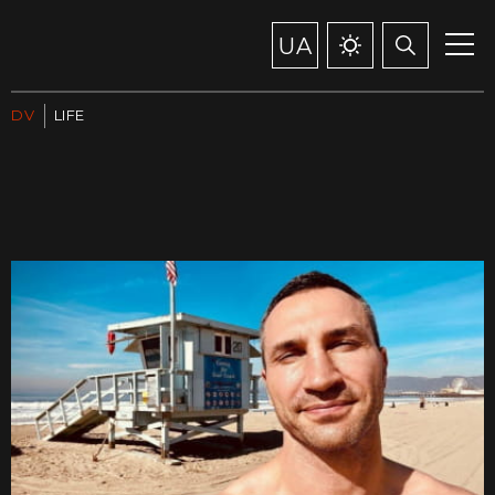
UA
DV
LIFE