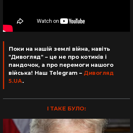
Поки на нашій землі війна, навіть
"Дивогляд" – це не про котиків і
пандочок, а про перемоги нашого
війська! Наш Telegram –
Дивогляд
5.UA
.
І ТАКЕ БУЛО: