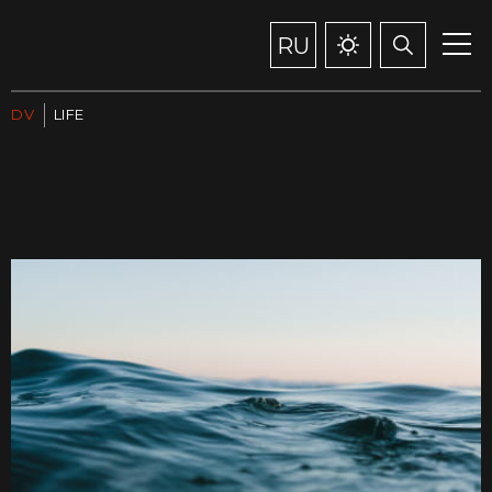
RU
DV
LIFE