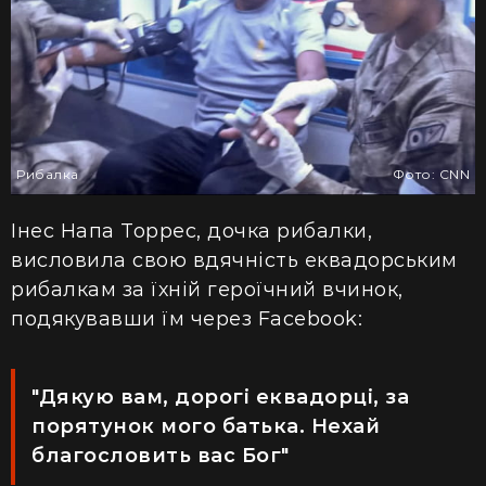
Рибалка
Фото: CNN
Інес Напа Торрес, дочка рибалки,
висловила свою вдячність еквадорським
рибалкам за їхній героїчний вчинок,
подякувавши їм через Facebook:
"Дякую вам, дорогі еквадорці, за
порятунок мого батька. Нехай
благословить вас Бог"