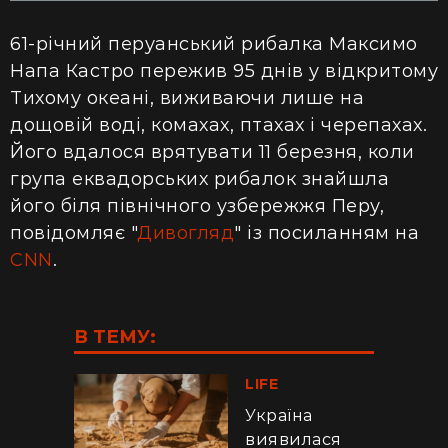
61-річний перуанський рибалка Максимо
Напа Кастро пережив 95 днів у відкритому
Тихому океані, виживаючи лише на
дощовій воді, комахах, птахах і черепахах.
Його вдалося врятувати 11 березня, коли
група еквадорських рибалок знайшла
його біля північного узбережжя Перу,
повідомляє "
Дивогляд
" із посиланням на
CNN
.
В ТЕМУ:
LIFE
Україна
виявилася