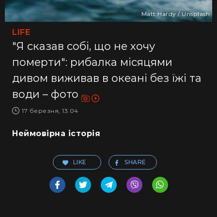
Matt Hardy / Unsplash
LIFE
"Я сказав собі, що не хочу
померти": рибалка місяцями
дивом виживав в океані без їжі та
води – фото
17 березня, 13:04
Неймовірна історія
LIKE
SHARE