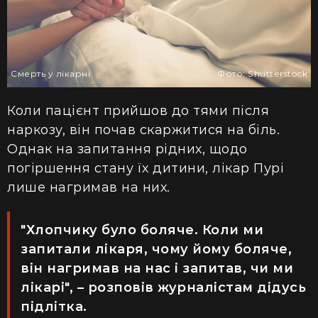
Смерть у лікарні
Фото: Shutterstock
Коли пацієнт прийшов до тями після
наркозу, він почав скаржитися на біль.
Однак на запитання рідних, щодо
погіршення стану
їх
дитини, лікар
Пурі
лише
нагримав на них.
"Хлопчику було боляче. Коли ми
запитали лікаря, чому йому боляче,
він нагримав на нас і запитав, чи ми
лікарі", – розповів журналістам дідусь
підлітка.