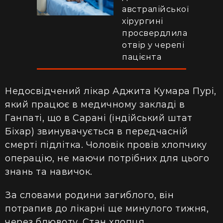
австралійської
хірургині
просвердлила
отвір у черепі
пацієнта
Недосвідчений лікар Аджита Кумара Пурі,
який працює в медичному закладі в
Ганпаті, що
в Сарані (індійський штат
Біхар) звинувачується в передчасній
смерті підлітка. Чоловік провів хлопчику
операцію, не маючи потрібних для цього
знань та навичок.
За словами родини загиблого, він
потрапив до лікарні ще минулого тижня,
через блювоту. Стан хлопця