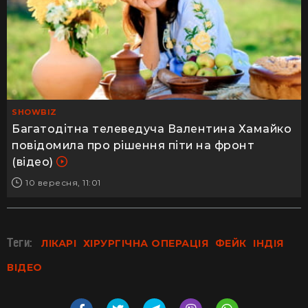
SHOWBIZ
Багатодітна телеведуча Валентина Хамайко
повідомила про рішення піти на фронт
(відео)
10 вересня, 11:01
Теги:
ЛІКАРІ
ХІРУРГІЧНА ОПЕРАЦІЯ
ФЕЙК
ІНДІЯ
ВІДЕО