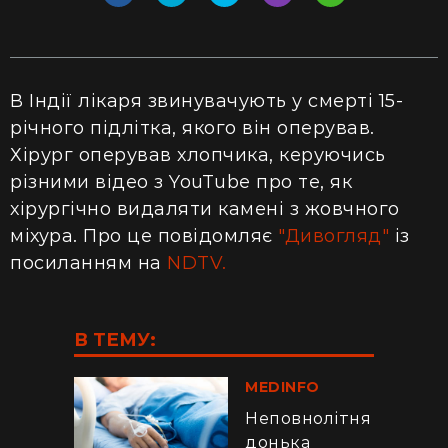
В Індії лікаря звинувачують у смерті 15-
річного підлітка, якого він оперував.
Хірург оперував хлопчика,
керуючись
різними відео з YouTube про те, як
хірургічно видаляти камені з жовчного
міхура. Про це повідомляє
"Дивогляд"
із
посиланням
на
NDTV.
В ТЕМУ:
MEDINFO
Неповнолітня
донька