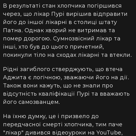
В результаті стан хлопчика погіршився
через, що лікар Пурі вирішив відправити
його до іншої лікарні
в столиці штату
Патна.
Однак хворий не витримав та
помер дорогою. Сумнозвісний лікар та
інші, хто був до цього причетний,
покинули тіло на сходах лікарні та втекли.
Рідні загиблого стверджують, що втеча
Аджита є логічною, зважаючи його на дії.
Також
вони кажуть,
що не знали про
відсутність
кваліфікації Пурі та вважають
його самозванцем.
На їхню думку, ц
е і призвело до
передчасної смерті хлопчика, тим паче
"лікар" дивився відеоуроки на YouTube,