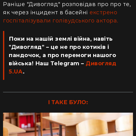
Раніше "Дивогляд" розповідав про про те,
як через інцидент в басейні
екстрено
госпіталізували
голівудського актора.
Поки на нашій землі війна, навіть
"Дивогляд" – це не про котиків і
пандочок, а про перемоги нашого
війська! Наш Telegram –
Дивогляд
5.UA
.
І ТАКЕ БУЛО: