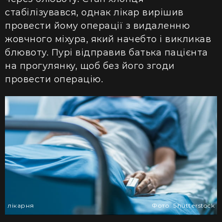
стабілізувався, однак лікар вирішив
провести йому операції
з
видаленню
жовчного міхура, яки
й начебто і викликав
блювоту. Пурі відправив батька пацієнта
на прогулянку, щоб без його згоди
провести операцію.
лікарня
Фото: Shutterstock