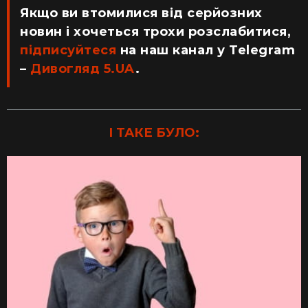
Якщо ви втомилися від серйозних
новин і хочеться трохи розслабитися,
підписуйтеся
на наш канал у Telegram
–
Дивогляд 5.UA
.
І ТАКЕ БУЛО: