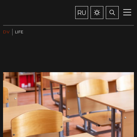
RU
DV
LIFE