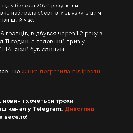
ще у березні 2020 року, коли
но набирала обертів. У зв'язку із цим
пізніший час.
 гравців, відбувся через 1,2 року з
 11 годин, а головний приз у
з США, який був єдиним
ляв, що
жінка погрозила підірвати
 новин і хочеться трохи
аш канал у Telegram.
Дивогляд
е весело!