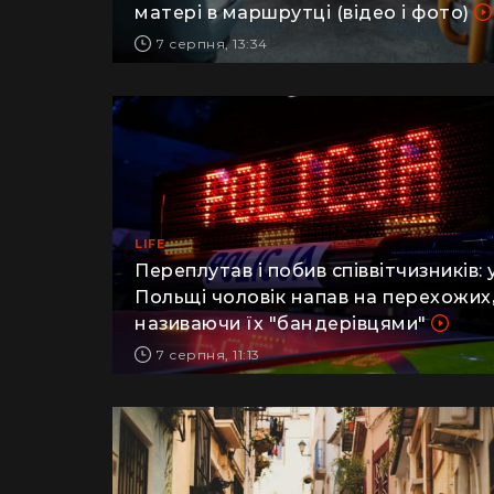
військовий заявив про побиття його
матері в маршрутці (відео і фото)
7 серпня, 13:34
LIFE
Переплутав і побив співвітчизників: 
Польщі чоловік напав на перехожих
називаючи їх "бандерівцями"
7 серпня, 11:13