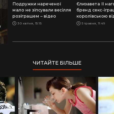
Подружки нареченої
Єлизавета ІІ на
мало не зіпсували весілля
бренд секс-ігр
розіграшем – відео
королівською в
30 квітня, 15:15
5 травня, 11:49
а
ЧИТАЙТЕ БІЛЬШЕ