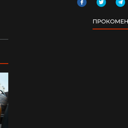
сотнями туристів в ущелині впали валуни
пе
(відео)
ку
Життя на круїзному лайнері: скільки
З 
ПРОКОМЕН
коштує купити каюту та мешкати в морі
кв
з 