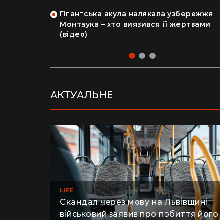
на райський
людський мозок і череп
Гігантська акула налякала узбережжя
рка продала
Монтаука – хто виявився її жертвами
 купила дім
(відео)
АКТУАЛЬНЕ
LIFE
Скандал через мову на Львівщині: