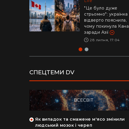
Life
Life
"Це було дуже
стрьомно": українка
Драматичне відео і
відверто пояснила,
Каліфорнії: 16-річни
чому покинула Кан
ризикнув життям
заради Азії
заради дитини –
реакція Трампа
28 липня, 17:04
29 липня, 10:04
СПЕЦТЕМИ DV
ВСЕСВІТ
як кияни
Як випадок та смажене м'ясо змінили