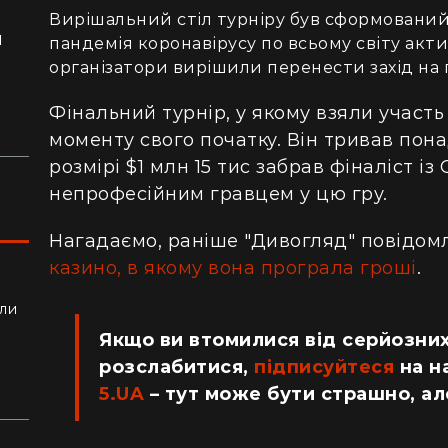
Вирішальний стіл турніру був сформований 
я
пандемія коронавірусу по всьому світу актив
ло
організатори вирішили перенести захід на 
Фінальний турнір, у якому взяли участь 6
моменту свого початку. Він тривав понад
розмірі $1 млн 15 тис забрав фіналіст і
непрофесійним гравцем у цю гру.
Нагадаємо, раніше "Дивогляд" повідом
казино, в якому вона програла гроші
.
ли
алки
Якщо ви втомилися від серйозних
розслабитися,
підписуйтеся
на н
5.UA
– тут може бути страшно, ал