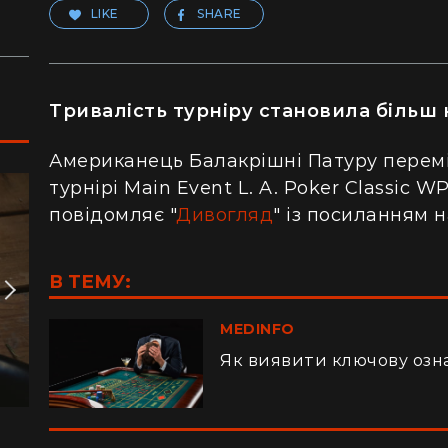
LIKE
SHARE
Тривалість турніру становила більш н
Американець Балакрішні Патуру перем
турнірі Main Event L. A. Poker Classic W
повідомляє "
Дивогляд
" із посиланням 
В ТЕМУ:
MEDINFO
Як виявити ключову ознак