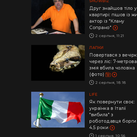
SHOWBIZ
Друг знайшов тіло у
квартирі: пішов із ж
актор із "Клану
Сопрано"
2 серпня, 11:21
ЛАПКИ
Повертався з вечір
через ліс: 7-метрова
змія вбила чоловіка
(фото)
2 серпня, 18:18
LIFE
​Як повернути своє:
українка в Італії
"вибила" з
роботодавця борги
4,5 роки
1 серпня, 10:56