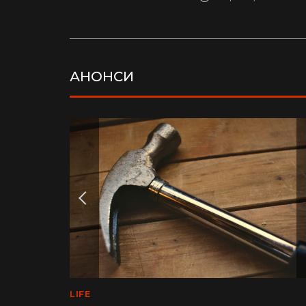
АНОНСИ
LIFE
MEDINFO