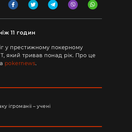
іж 11 годин
іг у престижному покерному
PT, який тривав понад рік. Про це
на
pokernews
.
у ігроманії – учені