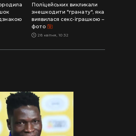
городила
Поліцейських викликали
ашок
знешкодити "гранату", яка
ідзнакою
виявилася секс-іграшкою –
фото
28 квітня, 10:32