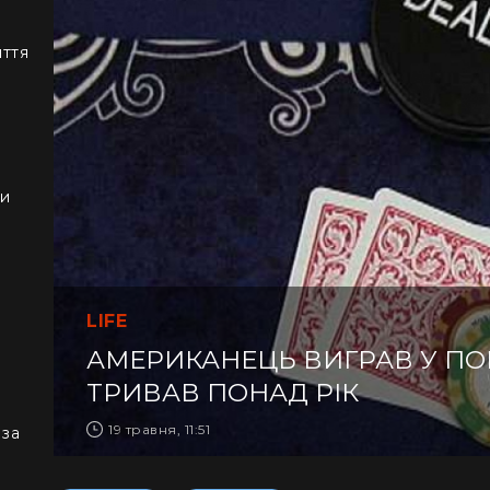
иття
ки
LIFE
АМЕРИКАНЕЦЬ ВИГРАВ У ПОК
ТРИВАВ ПОНАД РІК
19 травня, 11:51
 за