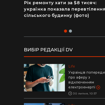
Рік ремонту хати за $8 тисяч:
Майже 2 тисячі отруєнь через
українка показала перевтіленн
салат – як відвідування
сільського будинку (фото)
популярного ресторану призве
до госпіталізації
ВИБІР РЕДАКЦІЇ DV
Life
Life
Українців попереди
Ледь втримали на
про аферу з
руках: у Дніпрі риб
відключенням
витягли з річки
електроенергії
гігантського коропа
(відео)
30 липня, 10:57
28 липня, 17:47