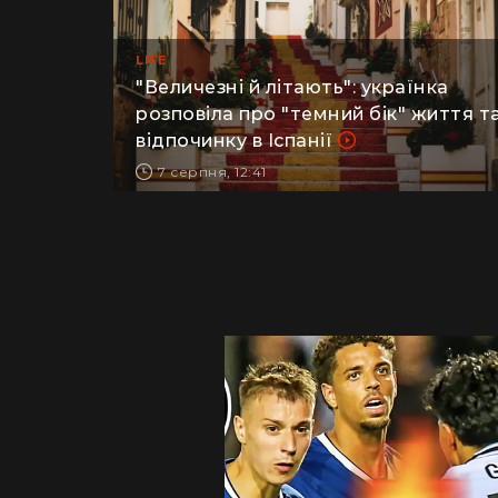
LIFE
​"Величезні й літають": українка
розповіла про "темний бік" життя т
відпочинку в Іспанії
7 серпня, 12:41