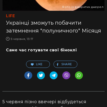
Фото із відкритих джерел
LIFE
Українці зможуть побачити
затемнення "полуничного" Місяця
5 червня, 13:17
Саме час готувати свої біноклі
LIKE
SHARE
5 червня пізно ввечері відбудеться