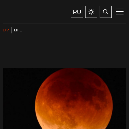
RU
DV
LIFE