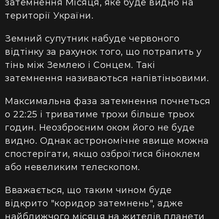
затемнення Місяця, яке буде видно на
території України.
Земний супутник набуде червоного
відтінку за рахунок того, що потрапить у
тінь між Землею і Сонцем. Такі
затемнення називаються напівтіньовими.
Максимальна фаза затемнення почнеться
о 22:25 і триватиме трохи більше трьох
годин.
Неозброєним оком його не буде
видно. Однак астрономічне явище можна
спостерігати, якщо озброїтися біноклем
або невеликим телескопом.
Вважається, що таким чином буде
відкрито "коридор затемнень", адже
найближчого місяця на жителів планети