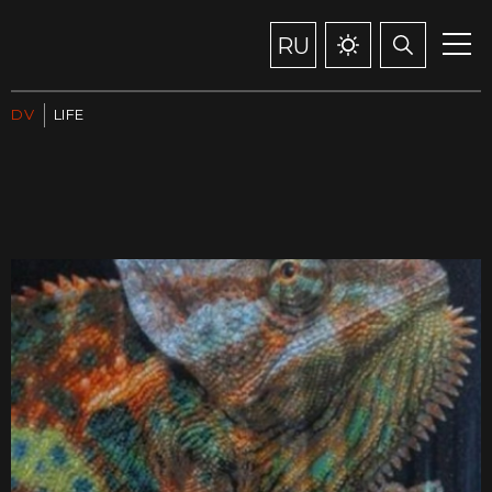
RU
DV
LIFE