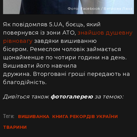
Фото: Facebook / Ветрова Лана
Як повідомляв 5.UA, боєць, який
повернувся із зони АТО,
знайшов душевну
рівновагу
завдяки вишиванню
бісером. Ремеслом чоловік займається
щонайменше по чотири години на день.
Вишивати його навчила
дружина. Вторговані гроші передають на
благодійність.
Дивіться також
фотогалерею
за темою:
Теги:
ВИШИВАНКА
КНИГА РЕКОРДІВ УКРАЇНИ
ТВАРИНИ