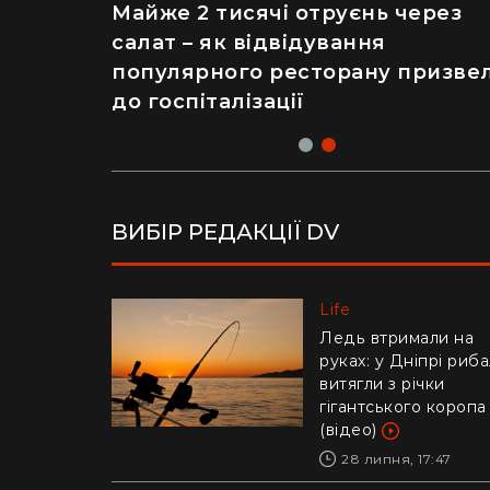
Рік ремонту хати за $8 тисяч:
Майже 2 тисячі отруєнь через
українка показала перевтіленн
салат – як відвідування
сільського будинку (фото)
популярного ресторану призве
до госпіталізації
ВИБІР РЕДАКЦІЇ DV
Life
Life
Українців попереди
Ледь втримали на
про аферу з
руках: у Дніпрі риб
відключенням
витягли з річки
електроенергії
гігантського коропа
(відео)
30 липня, 10:57
28 липня, 17:47