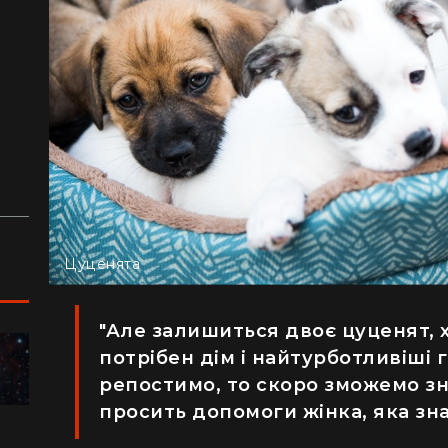
з
й
аду
Цуценята
"Але залишиться двоє цуценят, х
потрібен дім і найтурботливіші г
ПОДОРОЖІ
репостимо, то скоро зможемо зна
просить допомоги жінка, яка зн
"Я відчув, як трясеться земля": перед
"Ж