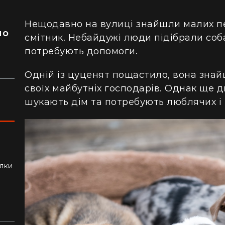
я
Нещодавно на вулиці знайшли малих пе
ло
смітник. Небайдужі люди підібрали соб
потребують допомоги.
Одній із цуценят пощастило, вона знай
своїх майбутніх господарів. Однак ще д
шукають дім та потребують люблячих і 
ли
алки