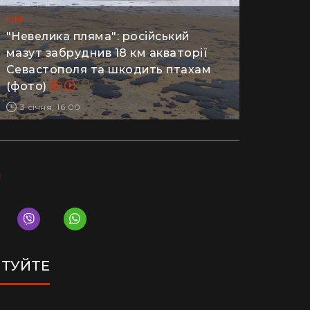
LIFE
"Невелика пляма": російський
мазут забруднив 18 км акваторії
Севастополя та шкодить птахам
(фото)
3 січня, 16:00
І
ТУЙТЕ