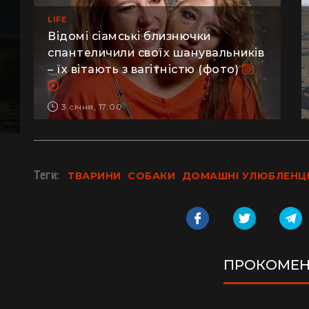
LIFE
Відомі сіамські близнючки
спантеличили своїх шанувальників
– їх вітають з вагітністю (фото)
3 січня, 17:00
Теги:
ТВАРИНИ
СОБАКИ
ДОМАШНІ УЛЮБЛЕНЦ
ПРОКОМЕН