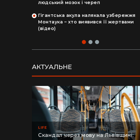
на райський
людський мозок і череп
Гігантська акула налякала узбережжя
рка продала
Монтаука – хто виявився її жертвами
 купила дім
(відео)
АКТУАЛЬНЕ
LIFE
Скандал через мову на Львівщині: