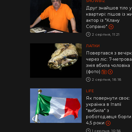
SHOWBIZ
Друг знайшов тіло у
квартирі: пішов із ж
актор із "Клану
Сопрано"
2 серпня, 11:21
ЛАПКИ
Повертався з вечір
через ліс: 7-метрова
змія вбила чоловіка
(фото)
2 серпня, 18:18
LIFE
​Як повернути своє:
українка в Італії
"вибила" з
роботодавця борги
4,5 роки
1 серпня, 10:56