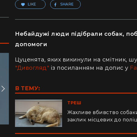
LIKE
SHARE
Небайдужі люди підібрали собак, п
допомоги
Цуценята, яких викинули на смітник, ш
"Дивогляд"
із
посиланням
на допис у
Fa
В ТЕМУ:
ТРЕШ
Жахливе вбивство собаки 
заклик місцевих до поліці