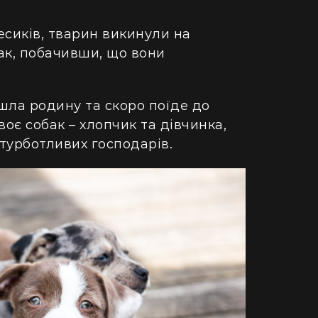
сиків, тварин викинули на
ак, побачивши, що вони
шла родину та скоро поїде до
воє собак – хлопчик та дівчинка,
турботливих господарів.