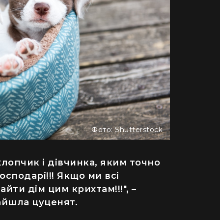
Фото: Shutterstock
лопчик і дівчинка, яким точно
осподарі!!! Якщо ми всі
ДІМ
йти дім цим крихтам!!!", –
айшла цуценят.
одну рослину не посаджу": як кияни
Як випадок