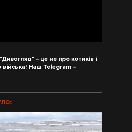
 "Дивогляд" – це не про котиків і
 війська! Наш Telegram –
УЛО: