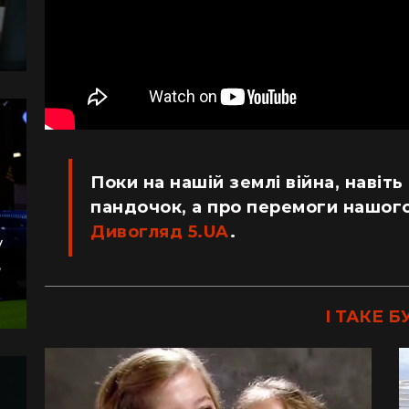
Поки на нашій землі війна, навіть
пандочок, а про перемоги нашого
Дивогляд 5.UA
.
у
,
І ТАКЕ Б