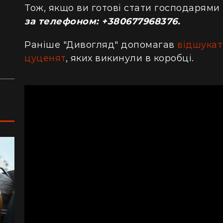
сотнями туристів в ущелині впали валуни
пе
Тож, якщо ви готові стати господарями
(відео)
ку
за телефоном: +380677968376.
Життя на круїзному лайнері: скільки
З 
Раніше "Дивогляд" допомагав
відшукат
коштує купити каюту та мешкати в морі
кв
з 
цуценят
, яких викинули в коробці.