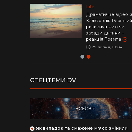
Life
Life
"Це було дуже
стрьомно": українка
Драматичне відео і
відверто пояснила,
Каліфорнії: 16-річни
чому покинула Кан
ризикнув життям
заради Азії
заради дитини –
реакція Трампа
28 липня, 17:04
29 липня, 10:04
СПЕЦТЕМИ DV
ВСЕСВІТ
як кияни
Як випадок та смажене м'ясо змінили