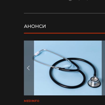
АНОНСИ
LIFE
MEDINFO