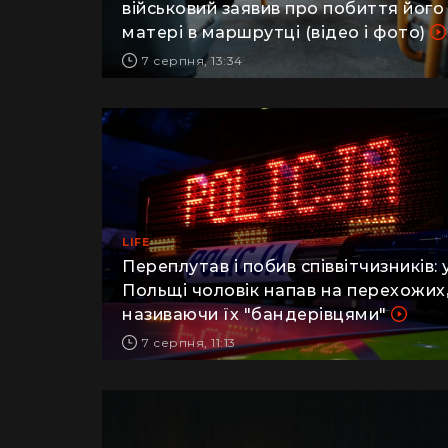
військовий заявив про побиття його
матері в маршрутці (відео і фото)
7 серпня, 13:34
LIFE
Переплутав і побив співвітчизників: 
Польщі чоловік напав на перехожих
називаючи їх "бандерівцями"
7 серпня, 11:13