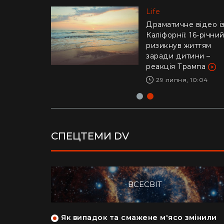
Life
Life
"Це було дуже
стрьомно": українка
Драматичне відео і
відверто пояснила,
Каліфорнії: 16-річни
чому покинула Кан
ризикнув життям
заради Азії
заради дитини –
реакція Трампа
28 липня, 17:04
29 липня, 10:04
СПЕЦТЕМИ DV
ВСЕСВІТ
як кияни
Як випадок та смажене м'ясо змінили
Фото: 163.com