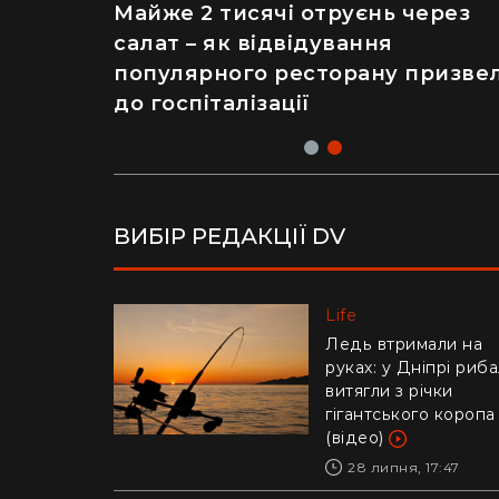
Рік ремонту хати за $8 тисяч:
Майже 2 тисячі отруєнь через
українка показала перевтіленн
салат – як відвідування
сільського будинку (фото)
популярного ресторану призве
до госпіталізації
ВИБІР РЕДАКЦІЇ DV
Life
Life
Українців попереди
Ледь втримали на
про аферу з
руках: у Дніпрі риб
відключенням
витягли з річки
електроенергії
гігантського коропа
(відео)
30 липня, 10:57
28 липня, 17:47