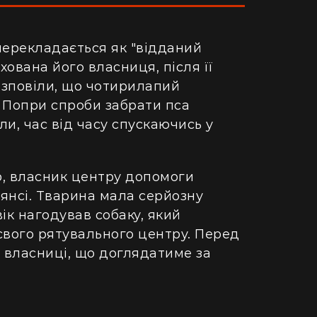
перекладається як "відданий
хована його власниця, після її
розповіли, що чотирилапий
. Попри спроби забрати пса
и, час від часу спускаючись у
р, власник центру допомоги
янсі. Тварина мала серйозну
ік нагодував собаку, який
 свого рятувального центру. Перед
й власниці, що доглядатиме за