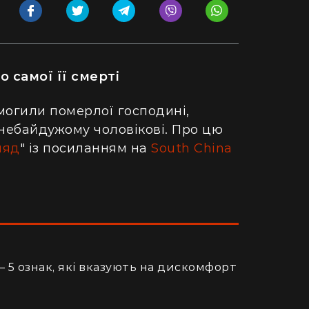
 самої її смерті
 могили померлої господині,
небайдужому чоловікові. Про цю
ляд
" із посиланням на
South China
– 5 ознак, які вказують на дискомфорт