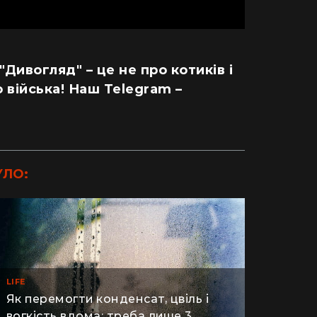
 "Дивогляд" – це не про котиків і
 війська! Наш Telegram –
УЛО:
LIFE
Як перемогти конденсат, цвіль і
вогкість вдома: треба лише 3