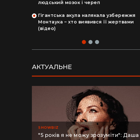
на райський
людський мозок і череп
Гігантська акула налякала узбережжя
рка продала
Монтаука – хто виявився її жертвами
 купила дім
(відео)
АКТУАЛЬНЕ
SHOWBIZ
"5 років я не можу зрозуміти": Даша