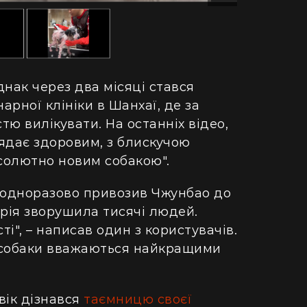
ретворили хату в Карпатах на райський
людський м
точок (фото)
Гігантська
двокімнатної в село: блогерка продала
Монтаука – 
артиру за "єВідновлення" та купила дім
(відео)
пінопласту (відео)
нак через два місяці стався
рної клініки в Шанхаї, де за
тю вилікувати. На останніх відео,
ядає здоровим, з блискучою
солютно новим собакою".
еодноразово привозив Чжунбао до
орія зворушила тисячі людей.
і", – написав один з користувачів.
у собаки вважаються найкращими
вік дізнався
таємницю своєї