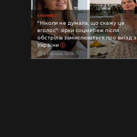
SHOWBIZ
"Ніколи не думала, що скажу це
вголос": зірки соцмереж після
обстрілів замислюються про виїзд з
України
6 серпня, 10:14