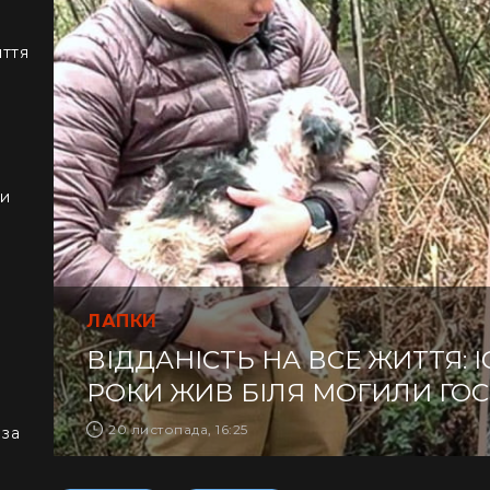
иття
ки
ЛАПКИ
ВІДДАНІСТЬ НА ВСЕ ЖИТТЯ: І
РОКИ ЖИВ БІЛЯ МОГИЛИ ГО
20 листопада, 16:25
 за