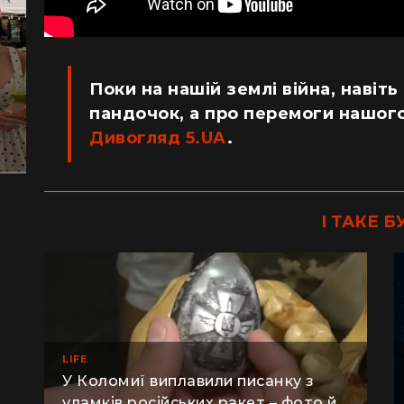
Поки на нашій землі війна, навіть
пандочок, а про перемоги нашого
Дивогляд 5.UA
.
І ТАКЕ Б
LIFE
У Коломиї виплавили писанку з
уламків російських ракет – фото й