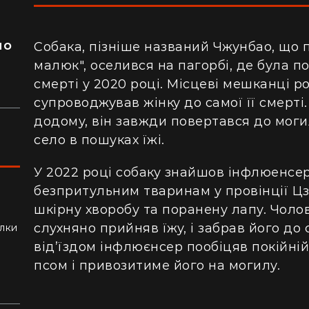
я
ло
Собака, пізніше названий Чжунбао, що 
малюк", оселився на пагорбі, де була по
смерті у 2020 році. Місцеві мешканці 
супроводжував жінку до самої її смерті
додому, він завжди повертався до могил
село в пошуках їжі.
У 2022 році собаку знайшов інфлюенсе
безпритульним тваринам у провінції Цз
шкірну хворобу та поранену лапу. Чолов
ли
слухняно прийняв їжу, і забрав його до
алки
від’їздом інфлюєнсер пообіцяв покійні
псом і привозитиме його на могилу.