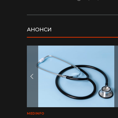
АНОНСИ
LIFE
MEDINFO