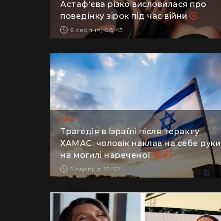
Астаф'єва різко висловилася про
поведінку зірок під час війни
6 серпня, 08:43
LIFE
Трагедія в Ізраїлі після теракту
ХАМАС: чоловік наклав на себе руки
на могилі нареченої
5 серпня, 18:02