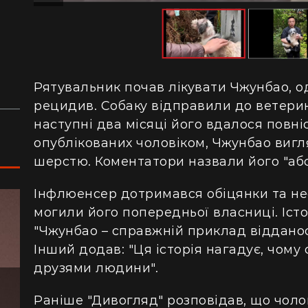
сотнями туристів в ущелині впали валуни
пе
(відео)
ку
Життя на круїзному лайнері: скільки
З 
коштує купити каюту та мешкати в морі
кв
з 
Рятувальник почав лікувати Чжунбао, од
рецидив. Собаку відправили до ветерина
наступні два місяці його вдалося повніс
опублікованих чоловіком, Чжунбао вигл
шерстю. Коментатори назвали його "аб
Інфлюенсер дотримався обіцянки та н
могили його попередньої власниці. Іст
"Чжунбао – справжній приклад відданост
Інший додав: "Ця історія нагадує, чом
друзями людини".
Раніше "Дивогляд" розповідав, що чоло