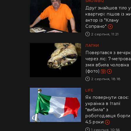
SHOWBIZ
Друг знайшов тіло у
квартирі: пішов із ж
актор із "Клану
Сопрано"
2 серпня, 11:21
ЛАПКИ
Повертався з вечір
через ліс: 7-метрова
змія вбила чоловіка
(фото)
2 серпня, 18:18
LIFE
​Як повернути своє:
українка в Італії
"вибила" з
роботодавця борги
4,5 роки
1 серпня, 10:56