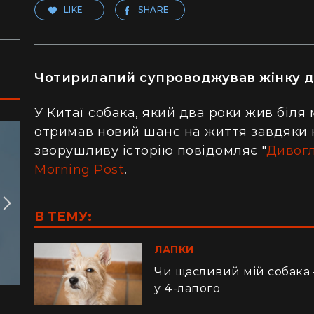
LIKE
SHARE
Чотирилапий супроводжував жінку до
У Китаї собака, який два роки жив біля
отримав новий шанс на життя завдяки 
зворушливу історію повідомляє "
Дивог
Morning Post
.
В ТЕМУ:
ЛАПКИ
Чи щасливий мій собака 
у 4-лапого