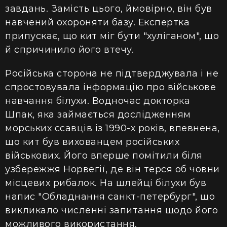
завдань. Замість цього, ймовірно, він був
навчений охороняти базу. Експертка
припускає, що кит міг бути "хуліганом", що
й спричинило його втечу.
Російська сторона не підтверджувала і не
спростовувала інформацію про військове
навчання білухи. Водночас докторка
Шпак, яка займається дослідженням
морських ссавців із 1990-х років, впевнена,
що кит був вихованцем російських
військових. Його вперше помітили біля
узбережжя Норвегії, де він терся об човни
місцевих рибалок. На шлейці білухи був
напис "Обладнання санкт-петербург", що
викликало численні запитання щодо його
можливого використання.