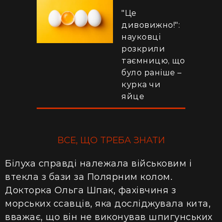
"Це
дивовижно!":
науковці
розкрили
таємницю, що
було раніше –
курка чи
яйце
ВСЕ, ЩО ТРЕБА ЗНАТИ
Білуха справді належала військовим і
втекла з бази за Полярним колом.
Докторка Ольга Шпак, фахівчиня з
морських ссавців, яка досліджувала кита,
вважає, що він не виконував шпигунських