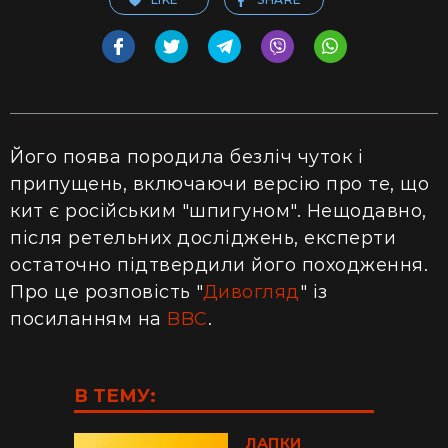
Його поява породила безліч чуток і
припущень, включаючи версію про те, що
кит є російським "шпигуном". Нещодавно,
після ретельних досліджень, експерти
остаточно підтвердили його походження.
Про це розповість "
Дивогляд
" із
посиланням на
BBC
.
В ТЕМУ:
ЛАПКИ