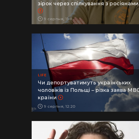
розкритикував Полякову та інших
зірок через спілкування з росіянами
9 серпня, 11:11
LIFE
Чи депортуватимуть українських
чоловіків із Польщі – різка заява МВ
країни
9 серпня, 12:20