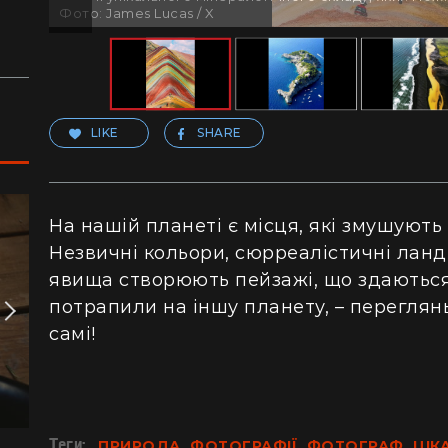
Фото: James Lucas / X
LIKE
SHARE
На нашій планеті є місця, які змушують
Незвичні кольори, сюрреалістичні ланд
явища створюють пейзажі, що здаються 
потрапили на іншу планету, – переглян
самі!
Теги:
ПРИРОДА
ФОТОГРАФІЇ
ФОТОГРАФ
ЦІК