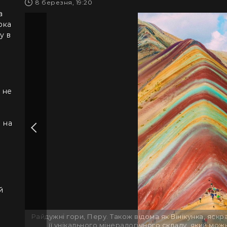
8 березня, 19:20
а
рка
у в
 не
е на
й
Райдужні гори, Перу. Також відома як Вінікунка, яск
її унікального мінералогічного складу, який можн