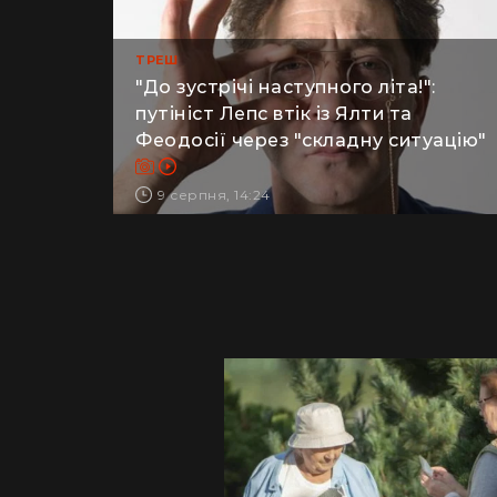
ТРЕШ
"До зустрічі наступного літа!":
путініст Лепс втік із Ялти та
Феодосії через "складну ситуацію"
9 серпня, 14:24