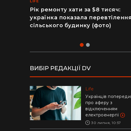
LIFE
MEDINFO
Рік ремонту хати за $8 тисяч:
Майже 2 тисячі отруєнь через
українка показала перевтіленн
салат – як відвідування
сільського будинку (фото)
популярного ресторану призве
до госпіталізації
ВИБІР РЕДАКЦІЇ DV
Life
Life
Українців попереди
Ледь втримали на
про аферу з
руках: у Дніпрі риб
відключенням
витягли з річки
електроенергії
гігантського коропа
(відео)
30 липня, 10:57
28 липня, 17:47