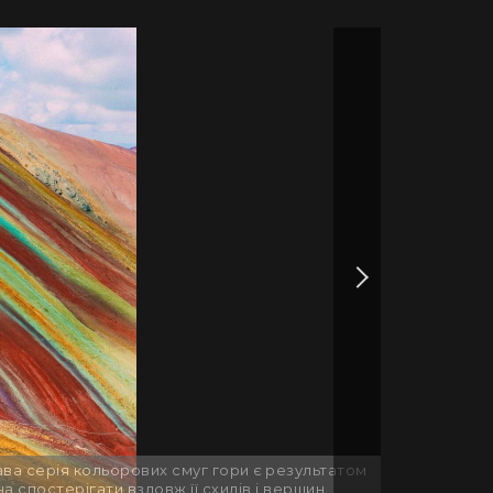
рава серія кольорових смуг гори є результатом
а спостерігати вздовж її схилів і вершин.