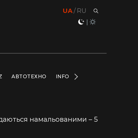
UA
RU
Z
АВТОТЕХНО
INFO
НОВИНИ
LIFE
S
 здаються намальованими – 5