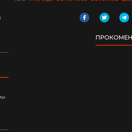
я
ло
ПРОКОМЕН
ли
алки