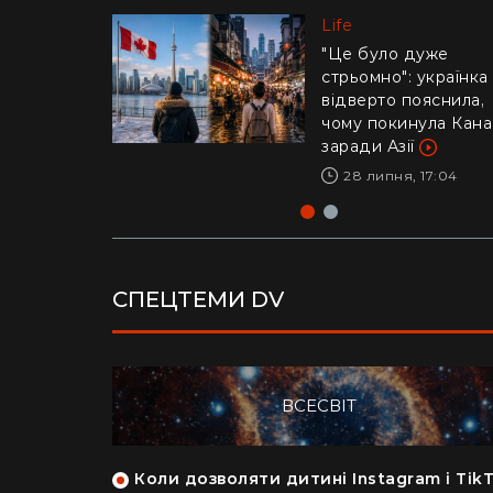
Life
Life
"Це було дуже
стрьомно": українка
Драматичне відео і
відверто пояснила,
Каліфорнії: 16-річни
чому покинула Кан
ризикнув життям
заради Азії
заради дитини –
реакція Трампа
28 липня, 17:04
29 липня, 10:04
СПЕЦТЕМИ DV
ВСЕСВІТ