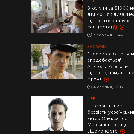
LIFE
З халупи за $1000 н
дім мрії: як дизайне
відновлює стару хат
селі (фото)
3 серпня, 11:44
SHOWBIZ
"Перемога багатьом
сподобається":
Анатолій Анатоліч
відповів, чому він н
фронті
4 серпня, 10:13
LIFE
На фронті зник
безвісти українськи
актор Олександр
Мартиненко – що
 в ідеальному кадрі об’єктива Франческо
відомо (фото)
олота річка, пляж з чорним піском і океан...
стро.