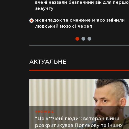
кономила
Коли дозволяти дитині Instagram і TikT
авдяки
вчені назвали безпечний вік для перш
акаунту
як кияни
Як випадок та смажене м'ясо змінили
на райський
людський мозок і череп
АКТУАЛЬНЕ
SHOWBIZ
"Це к**чені люди": ветеран війни