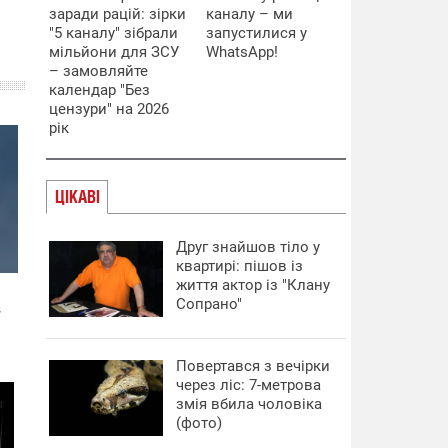
заради рацій: зірки
каналу – ми
"5 каналу" зібрали
запустилися у
мільйони для ЗСУ
WhatsApp!
– замовляйте
календар "Без
цензури" на 2026
рік
ЦІКАВІ
Друг знайшов тіло у
квартирі: пішов із
життя актор із "Клану
Сопрано"
Повертався з вечірки
через ліс: 7-метрова
змія вбила чоловіка
(фото)