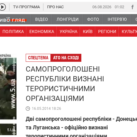
TV-ПРОГРАМА
ПРО НАС
06.08.2026
01:02
ВІДЕО
ЛОНГРІДИ
ФОТО
ІНТЕРВ'Ю
ПОЛІТИКА
ЕКОНОМІКА
УКРАЇНА
КИЇВ
РЕГІОНИ
КУЛЬТ
СПЕЦТЕМА
АТО НА СХОДІ
CАМОПРОГОЛОШЕНІ
РЕСПУБЛІКИ ВИЗНАНІ
ТЕРОРИСТИЧНИМИ
ОРГАНІЗАЦІЯМИ
16.05.2014 18:26
Дві самопроголошені республіки - Донець
та Луганська - офіційно визнані
5.UA
терористичними організаціями.