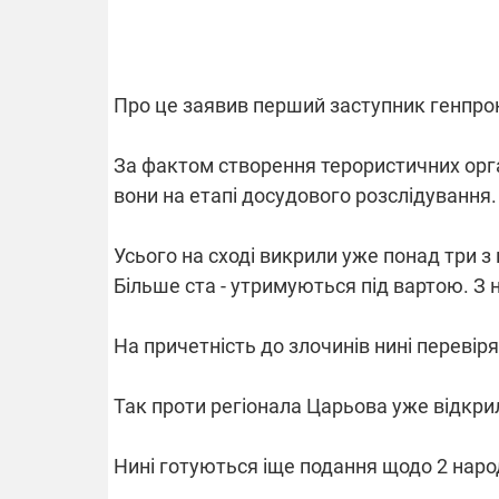
ВІ
Про це заявив перший заступник генпр
Части
За фактом створення терористичних орга
облас
вони на етапі досудового розслідування.
росій
Готуй
спеку
Усього на сході викрили уже понад три з
графі
Більше ста - утримуються під вартою. З н
На причетність до злочинів нині перевір
Так проти регіонала Царьова уже відкр
Пі
"М
Нині готуються іще подання щодо 2 наро
ви
Dod