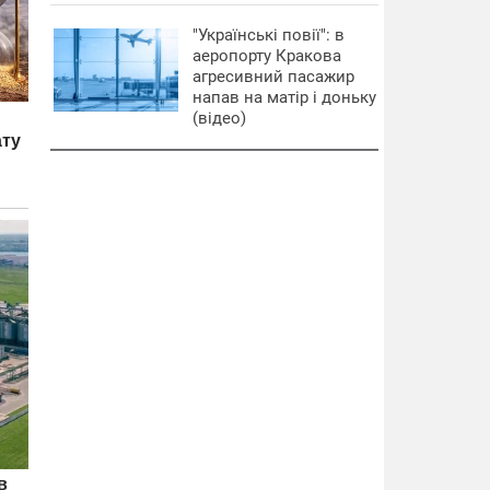
"Українські повії": в
аеропорту Кракова
агресивний пасажир
напав на матір і доньку
(відео)