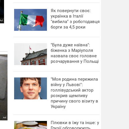
​Як повернути своє:
українка в Італії
"вибила" з роботодавця
борги за 4,5 роки
"Була дуже наївна":
біженка з Маріуполя
назвала своє головне
розчарування у Польщі
"Моя родина пережила
війну у Львові":
голлівудський актор
розкрив щемливу
причину свого візиту в
Україну
Плювки в їжу та інше: у
Грузії обговорюють