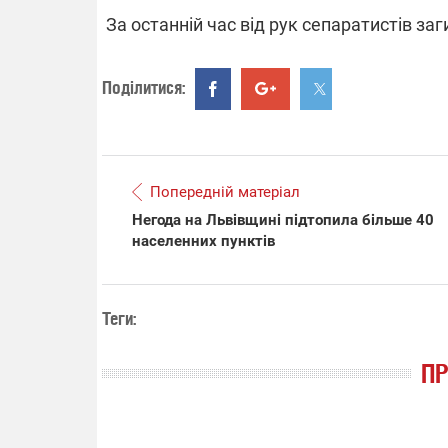
За останній час від рук сепаратистів заг
"Ок
Поділитися:
РЕБ
зб
од
бр
Попередній матеріал
Негода на Львівщині підтопила більше 40
населенних пунктів
Теги:
П