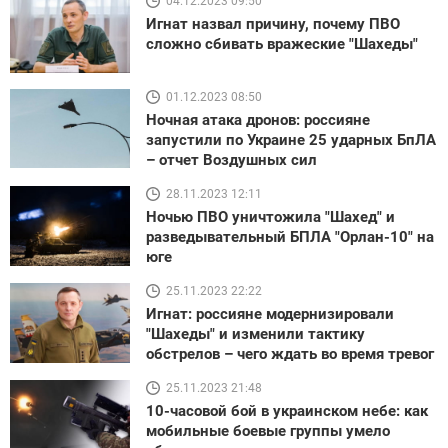
04.12.2023 09:50
Игнат назвал причину, почему ПВО
сложно сбивать вражеские "Шахеды"
01.12.2023 08:50
Ночная атака дронов: россияне
запустили по Украине 25 ударных БпЛА
– отчет Воздушных сил
28.11.2023 12:11
Ночью ПВО уничтожила "Шахед" и
разведывательный БПЛА "Орлан-10" на
юге
25.11.2023 22:22
Игнат: россияне модернизировали
"Шахеды" и изменили тактику
обстрелов – чего ждать во время тревог
25.11.2023 21:48
10-часовой бой в украинском небе: как
мобильные боевые группы умело