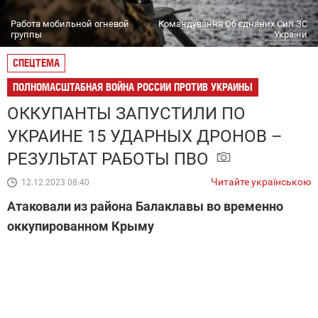
Работа мобильной огневой
Командування Об'єднаних Сил ЗС
группы
України
СПЕЦТЕМА
ПОЛНОМАСШТАБНАЯ ВОЙНА РОССИИ ПРОТИВ УКРАИНЫ
ОККУПАНТЫ ЗАПУСТИЛИ ПО
УКРАИНЕ 15 УДАРНЫХ ДРОНОВ –
РЕЗУЛЬТАТ РАБОТЫ ПВО
Читайте українською
12.12.2023 08:40
Атаковали из района Балаклавы во временно
оккупированном Крыму