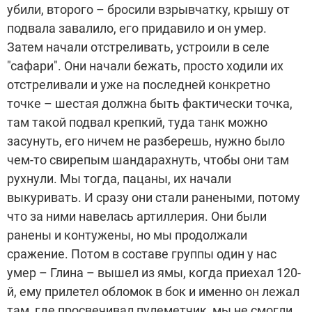
убили, второго – бросили взрывчатку, крышу от
подвала завалило, его придавило и он умер.
Затем начали отстреливать, устроили в селе
"сафари". Они начали бежать, просто ходили их
отстреливали и уже на последней конкретно
точке – шестая должна быть фактически точка,
там такой подвал крепкий, туда танк можно
засунуть, его ничем не разберешь, нужно было
чем-то свирепым шандарахнуть, чтобы они там
рухнули. Мы тогда, пацаны, их начали
выкуривать. И сразу они стали ранеными, потому
что за ними навелась артиллерия. Они были
ранены и контужены, но мы продолжали
сражение. Потом в составе группы один у нас
умер – Глина – вышел из ямы, когда приехал 120-
й, ему прилетел обломок в бок и именно он лежал
там, где просвечивал пулеметчик, мы не смогли