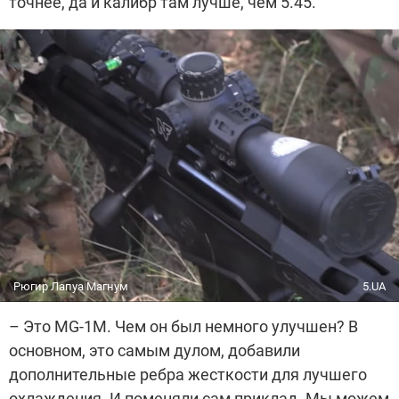
точнее, да и калибр там лучше, чем 5.45.
Рюгир Лапуа Магнум
5.UA
– Это MG-1М. Чем он был немного улучшен? В
основном, это самым дулом, добавили
дополнительные ребра жесткости для лучшего
охлаждения. И поменяли сам приклад.
Мы можем