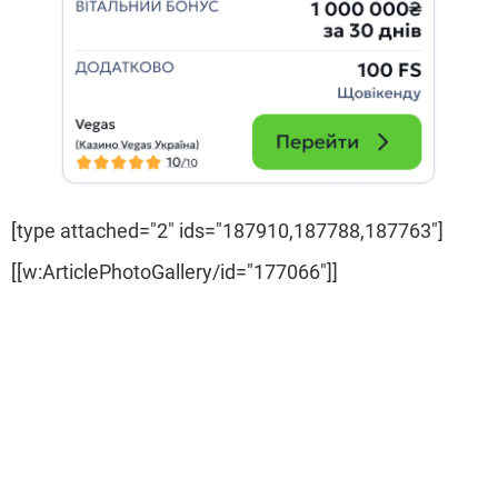
[type attached="2" ids="187910,187788,187763"]
[[w:ArticlePhotoGallery/id="177066"]]