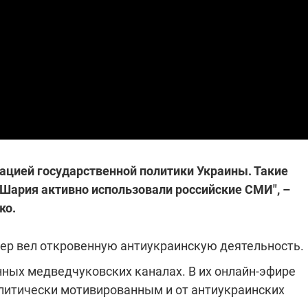
которые снимают на
самых горячих
направлениях фронта
7:25
04.12.2025 13:01
 дроны,
"Отправьте
ы –
Вернадского на
я сбор
фронт": стрелковая
нужды
бригада Воздушных
ех бригад
сил ВСУ собирает на
НРК Numo
ацией государственной политики Украины. Такие
Шария активно использовали российские СМИ", –
ко.
гер вел откровенную антиукраинскую деятельность.
нных медведчуковских каналах. В их онлайн-эфире
политически мотивированным и от антиукраинских