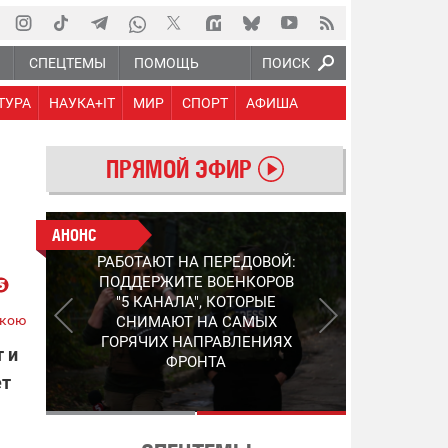
Ю
СПЕЦТЕМЫ
ПОМОЩЬ
ПОИСК
ТУРА
НАУКА+IT
МИР
СПОРТ
АФИША
ПРЯМОЙ ЭФИР
АНОНС
АНОНС
РАБОТАЮТ НА ПЕРЕДОВОЙ:
СЛЕДУЮЩЕЕ ПОКОЛЕНИЕ
ПОДДЕРЖИТЕ ВОЕНКОРОВ
PEP: КАК УКРАИНСКИЙ
"5 КАНАЛА", КОТОРЫЕ
STEP-3 МЕНЯЕТ ПРАВИЛА
ькою
СНИМАЮТ НА САМЫХ
ИГРЫ В ОБНАРУЖЕНИИ FPV-
ГОРЯЧИХ НАПРАВЛЕНИЯХ
ДРОНОВ
 и
ФРОНТА
ет