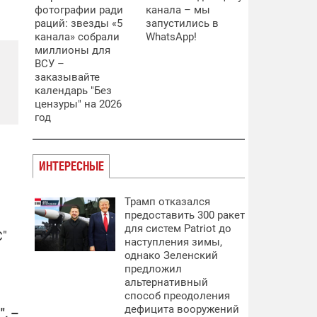
фотографии ради
канала – мы
раций: звезды «5
запустились в
канала» собрали
WhatsApp!
миллионы для
ВСУ –
заказывайте
календарь "Без
цензуры" на 2026
год
ИНТЕРЕСНЫЕ
Трамп отказался
предоставить 300 ракет
для систем Patriot до
С"
наступления зимы,
однако Зеленский
предложил
альтернативный
способ преодоления
дефицита вооружений
, –