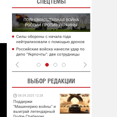
СПЕЦТЕМЫ
СПЕЦО
ПОЛНОМАСШТАБНАЯ ВОЙНА
О
"ХЛО
РОССИИ ПРОТИВ УКРАИНЫ
О
ОККУПИРО
Силы обороны с начала года
ича:
Поражены в
нейтрализовали с помощью дронов
управления
более 200 тыс. россиян
ьного
Херсонской
Российские войска нанесли удар по
ея
Двойной уд
депо "Укрпочты": две сотрудницы
целям рф: 
погибли
ВЫБОР РЕДАКЦИИ
08.09.2025 12:28
11.08.2025 15:
Поддержи
Работают на
"Машинерию войны" и
передовой:
выиграй легендарный
поддержите
Dodge Challenger
военкоров "5 