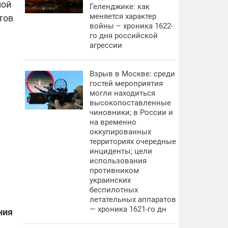
ной
Геленджике: как
меняется характер
тов
войны – хроника 1622-
го дня российской
агрессии
Взрыв в Москве: среди
гостей мероприятия
могли находиться
высокопоставленные
чиновники; в России и
на временно
оккупированных
территориях очередные
инциденты; цели
использования
противником
украинских
беспилотных
летательных аппаратов
— хроника 1621-го дн
ния