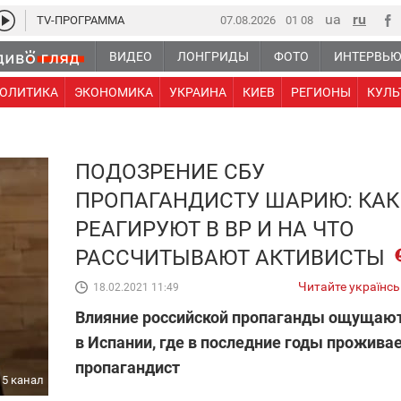
TV-ПРОГРАММА
07.08.2026
01:08
ВИДЕО
ЛОНГРИДЫ
ФОТО
ИНТЕРВЬ
ОЛИТИКА
ЭКОНОМИКА
УКРАИНА
КИЕВ
РЕГИОНЫ
КУЛЬ
ПОДОЗРЕНИЕ СБУ
ПРОПАГАНДИСТУ ШАРИЮ: КАК
РЕАГИРУЮТ В ВР И НА ЧТО
РАССЧИТЫВАЮТ АКТИВИСТЫ
Читайте українс
18.02.2021 11:49
Влияние российской пропаганды ощущают
в Испании, где в последние годы прожива
пропагандист
5 канал