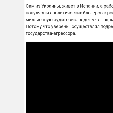
Сам из Украины, живет в Испании, а раб
популярных политических блогеров в р
миллионную аудиторию ведет уже годами
ОТКЛЮЧЕН
Потому что уверены, осуществлял подр
государства-агрессора.
Часть потре
областях ос
электроснаб
Подготовьте
российских 
связи с ано
возможно в
отключений 
подробност
08.09.2025 1
Поддержи
"Машинерию
выиграй ле
Dodge Challe