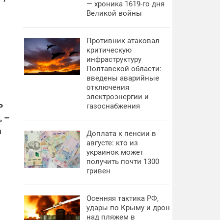
— хроника 1619-го дня
Великой войны
Противник атаковал
критическую
инфраструктуру
Полтавской области:
введены аварийные
отключения
электроэнергии и
ь
газоснабжения
, –
а
Доплата к пенсии в
августе: кто из
украинок может
получить почти 1300
гривен
Осенняя тактика РФ,
удары по Крыму и дрон
над пляжем в