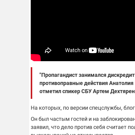
14.11.2025 1
"Око и щит":
РЭБ и пикап
продолжаетс
средств на 
сразу четыр
ВСУ
"Пропагандист занимался дискредит
противоправные действия Анатолия 
отметил спикер СБУ Артем Дехтярен
На которых, по версии спецслужбы, бло
Он был частым гостей и на заблокирова
заявил, что дело против себя считает 